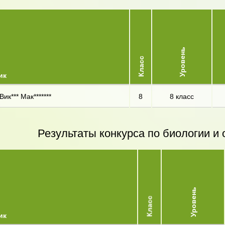
Уровень
Класс
ик
Вик*** Мак*******
8
8 класс
Результаты конкурса по биологии 
Уровень
Класс
ик