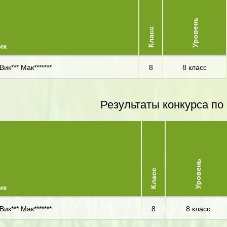
Уровень
Класс
ик
Вик*** Мак*******
8
8 класс
Результаты конкурса по
Уровень
Класс
ик
Вик*** Мак*******
8
8 класс