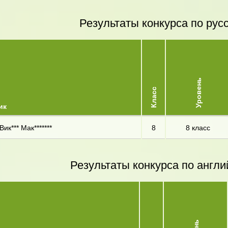
Результаты конкурса по рус
Уровень
Класс
ик
Вик*** Мак*******
8
8 класс
Результаты конкурса по англи