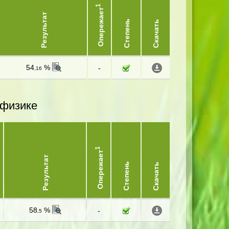
1
Опережает
Результат
Степень
Скачать
54
%
-
,16
 физике
1
Опережает
Результат
Степень
Скачать
58
%
-
,5