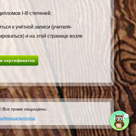
пломов I-III степеней:
ться к учётной записи (учителя-
ироваться) и на этой странице возле
ив сертификатов
 © Все права защищены.
фиденциальности