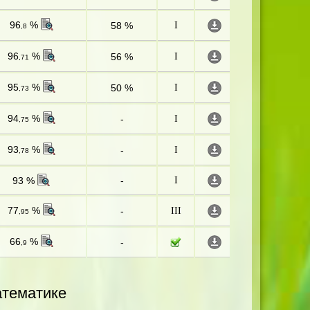
96
%
58 %
I
,8
96
%
56 %
I
,71
95
%
50 %
I
,73
94
%
-
I
,75
93
%
-
I
,78
93 %
-
I
77
%
-
III
,95
66
%
-
,9
атематике