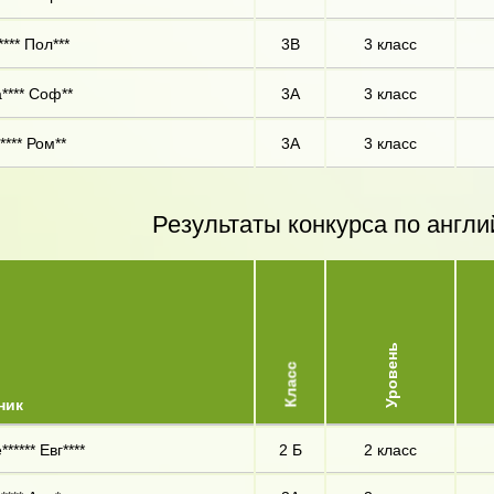
**** Пол***
3В
3 класс
**** Соф**
3А
3 класс
**** Ром**
3А
3 класс
Результаты конкурса по англи
Уровень
Класс
ник
***** Евг****
2 Б
2 класс