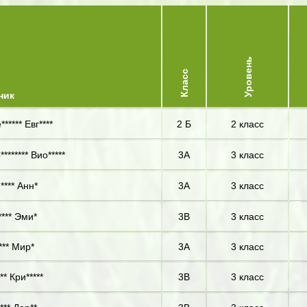
Уровень
Класс
ник
***** Евг****
2 Б
2 класс
******* Вио*****
3А
3 класс
**** Анн*
3А
3 класс
**** Эми*
3В
3 класс
*** Мир*
3А
3 класс
** Кри*****
3В
3 класс