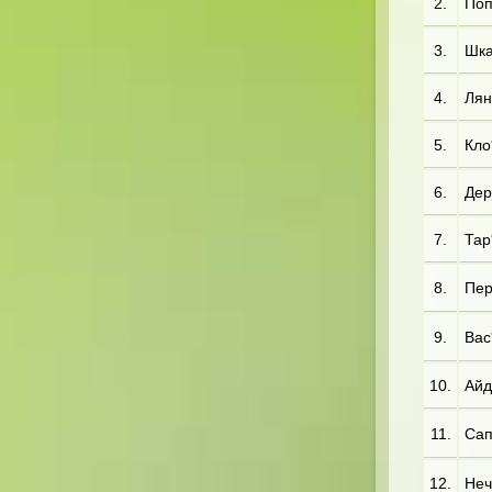
2.
Поп
3.
Шка
4.
Лян
5.
Кло
6.
Дер*
7.
Тар*
8.
Пер*
9.
Вас*
10.
Айд
11.
Сап
12.
Неч