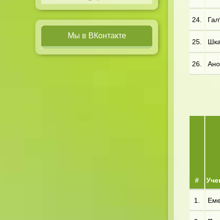
24.
Гал
Мы в ВКонтакте
25.
Шка
26.
Ано
#
Уче
1.
Еме*