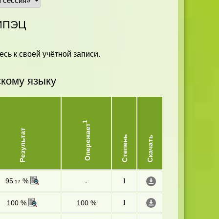
ИПЭЦ
есь к своей учётной записи.
скому языку
1
Опережает
Результат
Степень
Скачать
95
%
-
I
,17
100 %
100 %
I