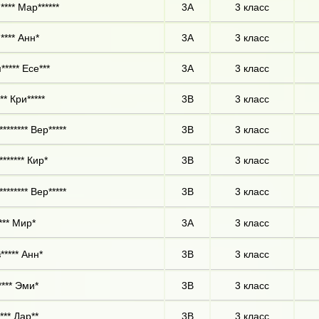
**** Мар******
3А
3 класс
**** Анн*
3А
3 класс
***** Есе***
3А
3 класс
** Кри*****
3В
3 класс
******* Вер*****
3В
3 класс
****** Кир*
3В
3 класс
******* Вер*****
3В
3 класс
*** Мир*
3А
3 класс
***** Анн*
3В
3 класс
**** Эми*
3В
3 класс
*** Дар**
3В
3 класс