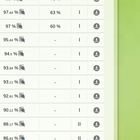
97
%
63 %
I
,44
97 %
60 %
I
95
%
-
I
,44
94
%
-
I
,5
93
%
-
I
,94
93
%
-
I
,11
92
%
-
I
,61
90
%
-
I
,11
88
%
-
II
,17
86
%
-
II
,83