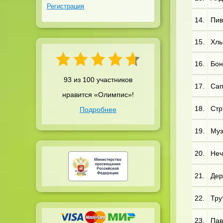
Регистрация
14.
Пив*
15.
Хлы
16.
Бон
93 из 100 участников
17.
Сап
нравится «Олимпис»!
18.
Стр*
Подробнее
19.
Муз*
20.
Неч
21.
Дер*
22.
Тру*
23.
Пав*