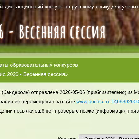
 дистанционный конкурс по русскому языку для ученико
аты образовательных конкурсов
с 2026 - Весенняя сессия»
 (бандероль) отправлена 2026-05-06 (приблизительно) из М
вания её перемещения на сайте
www.pochta.ru
:
140883200
ении посылки ешё нет, проверьте позже (информация появл