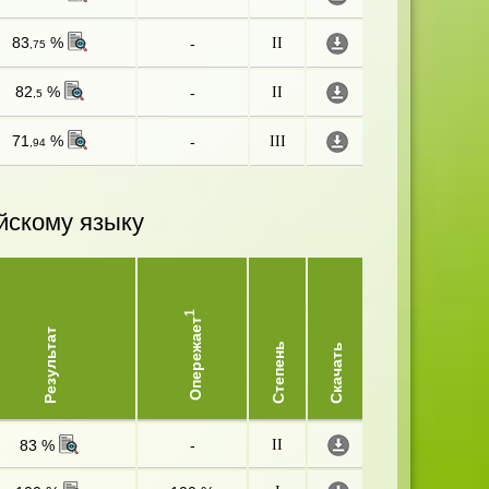
83
%
-
II
,75
82
%
-
II
,5
71
%
-
III
,94
йскому языку
1
Опережает
Результат
Степень
Скачать
83 %
-
II