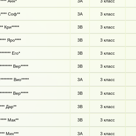
**** Анн*
3А
3 класс
**** Соф**
3А
3 класс
** Кри*****
3В
3 класс
**** Яро****
3В
3 класс
****** Его*
3В
3 класс
******* Вер*****
3В
3 класс
******* Вио*****
3А
3 класс
******* Вер*****
3В
3 класс
*** Дар**
3В
3 класс
**** Мак**
3В
3 класс
*** Мих***
3А
3 класс