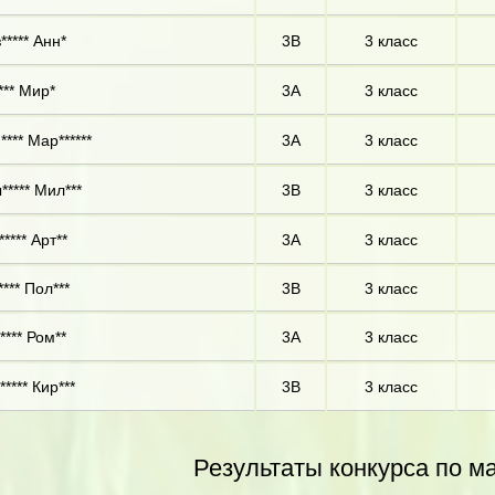
***** Анн*
3В
3 класс
*** Мир*
3А
3 класс
**** Мар******
3А
3 класс
***** Мил***
3В
3 класс
**** Арт**
3А
3 класс
**** Пол***
3В
3 класс
**** Ром**
3А
3 класс
**** Кир***
3В
3 класс
Результаты конкурса по м