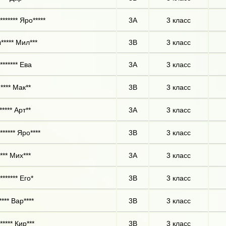
****** Яро*****
3А
3 класс
***** Мил***
3В
3 класс
******* Ева
3А
3 класс
**** Мак**
3В
3 класс
**** Арт**
3А
3 класс
***** Яро****
3В
3 класс
*** Мих***
3А
3 класс
****** Его*
3В
3 класс
*** Вар****
3В
3 класс
**** Кир***
3В
3 класс