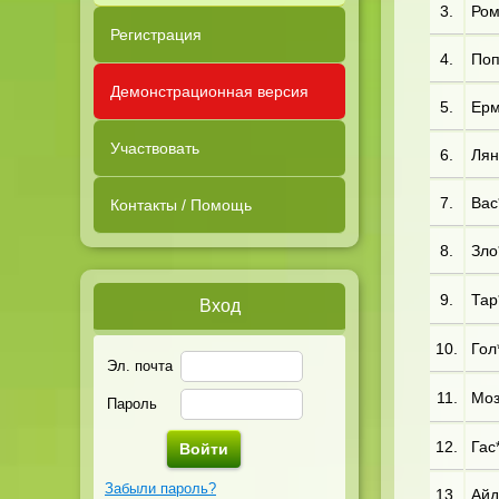
3.
Ром
Регистрация
4.
Поп
Демонстрационная версия
5.
Ерм
Участвовать
6.
Лян
7.
Вас*
Контакты / Помощь
8.
Зло*
9.
Тар*
Вход
10.
Гол
Эл. почта
11.
Моз
Пароль
12.
Гас
Забыли пароль?
13.
Айд