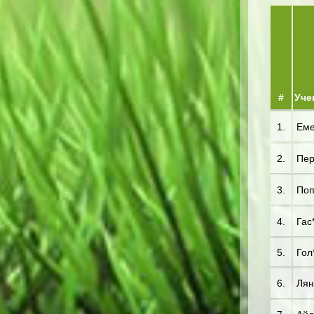
#
Уче
1.
Еме*
2.
Пер*
3.
Поп
4.
Гас
5.
Гол
6.
Лян