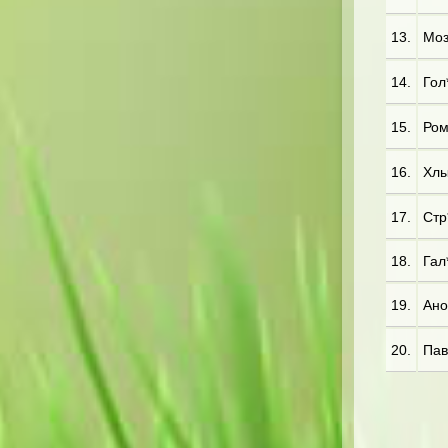
13.
Моз
14.
Гол
15.
Ром
16.
Хлы
17.
Стр*
18.
Гал
19.
Ано
20.
Пав*