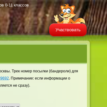
в 0-11 классов
Участвовать
осквы. Трек номер посылки (бандероли) для
09692
. Примечание: если информации о
яется не сразу).