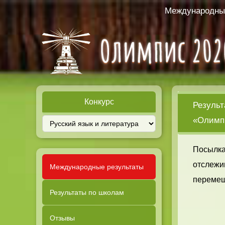
Международный
Конкурс
Результ
«Олимпи
Посылка
отслежи
Международные результаты
перемещ
Результаты по школам
Отзывы