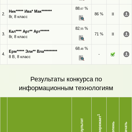
88
%
,67
Ник***** Ива* Мак*******
2.
86 %
II
8г, 8 класс
82
%
,55
Кал**** Арт** Арт******
3.
71 %
II
8г, 8 класс
68
%
,48
Ерм***** Эли** Вла*********
4.
-
8 В, 8 класс
Результаты конкурса по
информационным технологиям
1
Опережает
Результат
Степень
Скачать