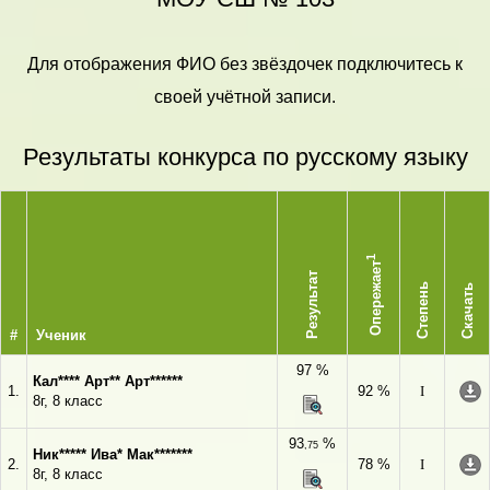
Для отображения ФИО без звёздочек подключитесь к
своей учётной записи.
Результаты конкурса по русскому языку
1
Опережает
Результат
Степень
Скачать
#
Ученик
97 %
Кал**** Арт** Арт******
1.
92 %
I
8г, 8 класс
93
%
,75
Ник***** Ива* Мак*******
2.
78 %
I
8г, 8 класс