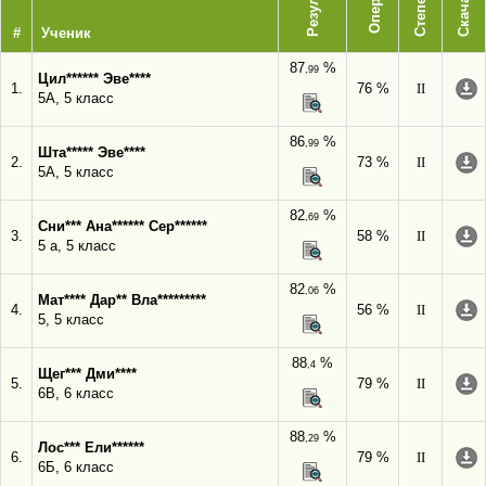
Результат
Степень
Скачать
#
Ученик
87
%
,99
Цил****** Эве****
1.
76 %
II
5А, 5 класс
86
%
,99
Шта***** Эве****
2.
73 %
II
5А, 5 класс
82
%
,69
Сни*** Ана****** Сер******
3.
58 %
II
5 а, 5 класс
82
%
,06
Мат**** Дар** Вла*********
4.
56 %
II
5, 5 класс
88
%
,4
Щег*** Дми****
5.
79 %
II
6В, 6 класс
88
%
,29
Лос*** Ели******
6.
79 %
II
6Б, 6 класс