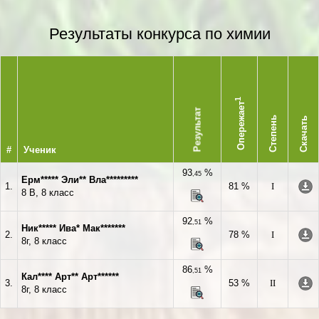
Результаты конкурса по химии
1
Опережает
Результат
Степень
Скачать
#
Ученик
93
%
,45
Ерм***** Эли** Вла*********
1.
81 %
I
8 В, 8 класс
92
%
,51
Ник***** Ива* Мак*******
2.
78 %
I
8г, 8 класс
86
%
,51
Кал**** Арт** Арт******
3.
53 %
II
8г, 8 класс