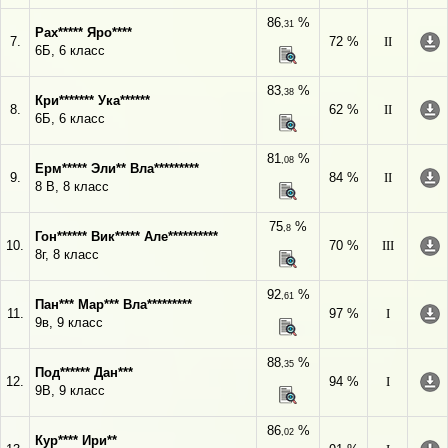
86
%
,31
Рах***** Яро****
7.
72 %
II
6Б, 6 класс
83
%
,38
Кри******* Ука******
8.
62 %
II
6Б, 6 класс
81
%
,08
Ерм***** Эли** Вла*********
9.
84 %
II
8 В, 8 класс
75
%
,8
Гон****** Вик***** Але**********
10.
70 %
III
8г, 8 класс
92
%
,61
Пан*** Мар*** Вла*********
11.
97 %
I
9в, 9 класс
88
%
,35
Под****** Дан***
12.
94 %
I
9В, 9 класс
86
%
,02
Кур**** Ири**