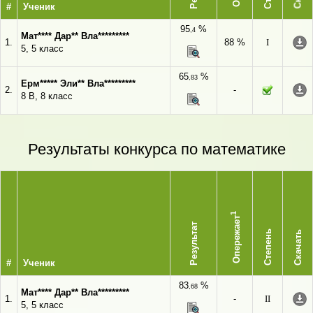
#
Ученик
95
%
,4
Мат**** Дар** Вла*********
1.
88 %
I
5, 5 класс
65
%
,83
Ерм***** Эли** Вла*********
2.
-
8 В, 8 класс
Результаты конкурса по математике
1
Опережает
Результат
Степень
Скачать
#
Ученик
83
%
,68
Мат**** Дар** Вла*********
1.
-
II
5, 5 класс