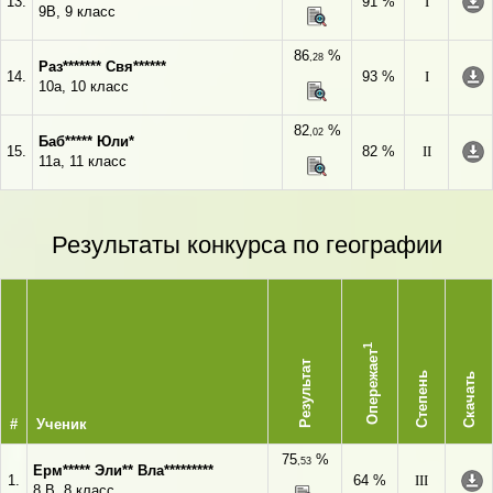
13.
91 %
I
9В, 9 класс
86
%
,28
Раз******* Свя******
14.
93 %
I
10а, 10 класс
82
%
,02
Баб***** Юли*
15.
82 %
II
11а, 11 класс
Результаты конкурса по географии
1
Опережает
Результат
Степень
Скачать
#
Ученик
75
%
,53
Ерм***** Эли** Вла*********
1.
64 %
III
8 В, 8 класс