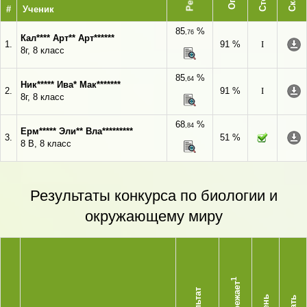
#
Ученик
85
%
,76
Кал**** Арт** Арт******
1.
91 %
I
8г, 8 класс
85
%
,64
Ник***** Ива* Мак*******
2.
91 %
I
8г, 8 класс
68
%
,84
Ерм***** Эли** Вла*********
3.
51 %
8 В, 8 класс
Результаты конкурса по биологии и
окружающему миру
1
Опережает