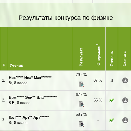
Результаты конкурса по физике
1
Опережает
Результат
Степень
Скачать
#
Ученик
79
%
,5
Ник***** Ива* Мак*******
1.
87 %
II
8г, 8 класс
67
%
,6
Ерм***** Эли** Вла*********
2.
55 %
8 В, 8 класс
58
%
,1
Кал**** Арт** Арт******
3.
-
8г, 8 класс