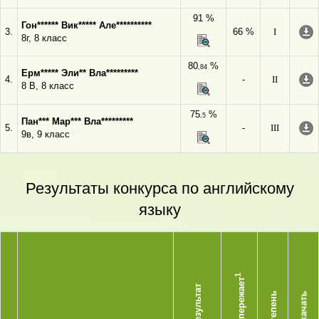
91 %
Гон****** Вик***** Але**********
3.
66 %
I
8г, 8 класс
80
%
,84
Ерм***** Эли** Вла*********
4.
-
II
8 В, 8 класс
75
%
,5
Пан*** Мар*** Вла*********
5.
-
III
9в, 9 класс
Результаты конкурса по английскому
языку
1
Опережает
Результат
Степень
Скачать