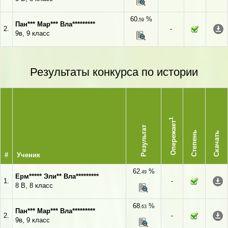
60
%
,59
Пан*** Мар*** Вла*********
2.
-
9в, 9 класс
Результаты конкурса по истории
1
Опережает
Результат
Степень
Скачать
#
Ученик
62
%
,49
Ерм***** Эли** Вла*********
1.
-
8 В, 8 класс
68
%
,63
Пан*** Мар*** Вла*********
2.
-
9в, 9 класс