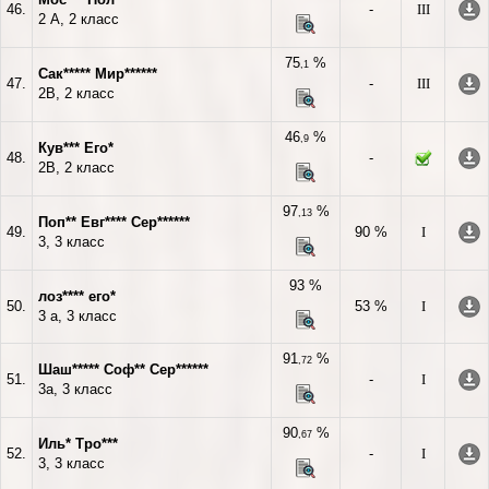
46.
-
III
2 А, 2 класс
75
%
,1
Сак***** Мир******
47.
-
III
2В, 2 класс
46
%
,9
Кув*** Его*
48.
-
2В, 2 класс
97
%
,13
Поп** Евг**** Сер******
49.
90 %
I
3, 3 класс
93 %
лоз**** его*
50.
53 %
I
3 а, 3 класс
91
%
,72
Шаш***** Соф** Сер******
51.
-
I
3а, 3 класс
90
%
,67
Иль* Тро***
52.
-
I
3, 3 класс