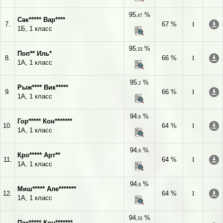
95
%
,47
Сак***** Вар****
7.
67 %
I
1Б, 1 класс
95
%
,33
Поп** Иль*
8.
66 %
I
1А, 1 класс
95
%
,2
Рыж**** Вик*****
9.
66 %
I
1А, 1 класс
94
%
,6
Гор***** Кон*******
10.
64 %
I
1А, 1 класс
94
%
,6
Кро***** Арт**
11.
64 %
I
1А, 1 класс
94
%
,6
Миш***** Але*******
12.
64 %
I
1А, 1 класс
94
%
,33
Пах***** Кон*******