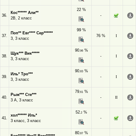
22 %
Кос****** Али**
36.
-
2В, 2 класс
99 %
Поп** Евг**** Сер******
37.
76 %
I
3, 3 класс
90
%
,96
Щук*** Вик*****
38.
-
I
3, 3 класс
90
%
,83
Иль* Тро***
39.
-
I
3, 3 класс
79
%
,61
Рыж*** Сте***
40.
-
II
3 А, 3 класс
52
%
,2
хол****** Иль*
41.
-
3 класс, 3 класс
80
%
,87
Бер***** Иго** Ром******