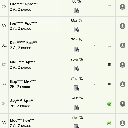
88 %
Нес***** Яро****
29.
-
II
2 А, 2 класс
85
%
,5
Гор***** Арс****
30.
-
II
2 А, 2 класс
79
%
,5
Кок****** Ксе***
31.
-
II
2 А, 2 класс
76
%
,67
Миш**** Арт**
32.
-
III
2 А, 2 класс
74
%
,58
Вор**** Мих***
33.
-
III
2В, 2 класс
69
%
,46
Аху**** Ари**
34.
-
2В, 2 класс
56
%
,83
Мос*** Пол***
35.
-
2 А, 2 класс