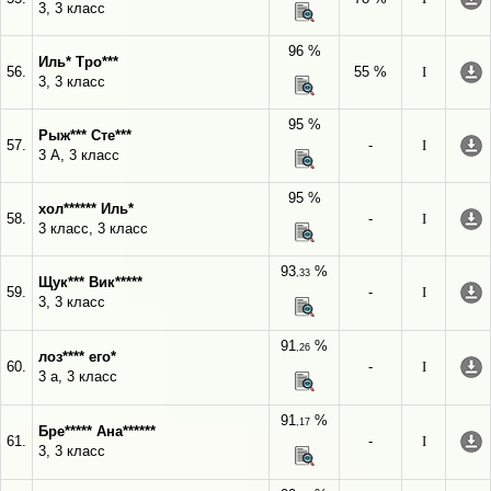
3, 3 класс
96 %
Иль* Тро***
56.
55 %
I
3, 3 класс
95 %
Рыж*** Сте***
57.
-
I
3 А, 3 класс
95 %
хол****** Иль*
58.
-
I
3 класс, 3 класс
93
%
,33
Щук*** Вик*****
59.
-
I
3, 3 класс
91
%
,26
лоз**** его*
60.
-
I
3 а, 3 класс
91
%
,17
Бре***** Ана******
61.
-
I
3, 3 класс