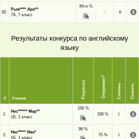
84
%
,09
Рыж**** Ари**
82.
-
II
7А, 7 класс
Результаты конкурса по английскому
языку
1
Опережает
Результат
Степень
Скачать
#
Ученик
100 %
Нес****** Мар**
1.
100 %
I
1Б, 1 класс
99 %
Нес***** Ива*
2.
75 %
I
1Б, 1 класс