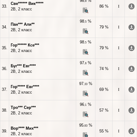
98
%
,8
Све****** Вик*****
33.
86 %
I
2В, 2 класс
98
%
,5
Пан*** Али**
34.
79 %
I
2В, 2 класс
98
%
,5
Гор****** Ксе***
35.
79 %
I
2В, 2 класс
97
%
,6
Буг*** Евг****
36.
74 %
I
2В, 2 класс
97
%
,33
Гор***** Евг****
37.
69 %
I
2В, 2 класс
96
%
,1
Тро*** Сер***
38.
57 %
I
2В, 2 класс
95
%
,83
Вор**** Мих***
39.
55 %
I
2В, 2 класс