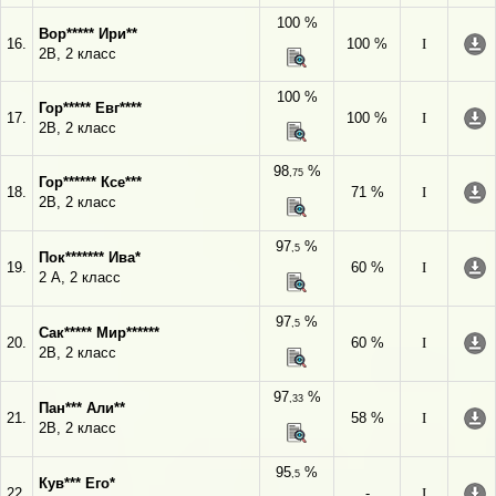
100 %
Вор***** Ири**
16.
100 %
I
2В, 2 класс
100 %
Гор***** Евг****
17.
100 %
I
2В, 2 класс
98
%
,75
Гор****** Ксе***
18.
71 %
I
2В, 2 класс
97
%
,5
Пок******* Ива*
19.
60 %
I
2 А, 2 класс
97
%
,5
Сак***** Мир******
20.
60 %
I
2В, 2 класс
97
%
,33
Пан*** Али**
21.
58 %
I
2В, 2 класс
95
%
,5
Кув*** Его*
22.
-
I