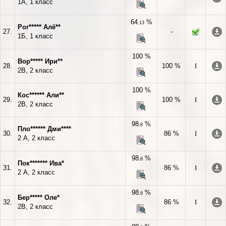
1А, 1 класс
64
%
,13
Рог***** Алё**
27.
-
1Б, 1 класс
100 %
Вор***** Ири**
28.
100 %
I
2В, 2 класс
100 %
Кос****** Али**
29.
100 %
I
2В, 2 класс
98
%
,8
Пло****** Дми****
30.
86 %
I
2 А, 2 класс
98
%
,8
Пок******* Ива*
31.
86 %
I
2 А, 2 класс
98
%
,8
Бер***** Оле*
32.
86 %
I
2В, 2 класс