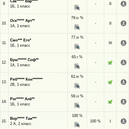
Сак***** Вар****
9.
-
II
1Б, 1 класс
79
%
,92
Оск***** Арт**
10.
-
II
1А, 1 класс
77
%
,38
Смо*** Его*
11.
-
III
1Б, 1 класс
65
%
,5
Буш****** Соф**
12.
-
1А, 1 класс
61
%
,66
Ряб***** Кон*******
13.
-
2В, 1 класс
59
%
,18
Рог***** Алё**
14.
-
1Б, 1 класс
100 %
Вор***** Таи***
15.
100 %
I
2 А, 2 класс