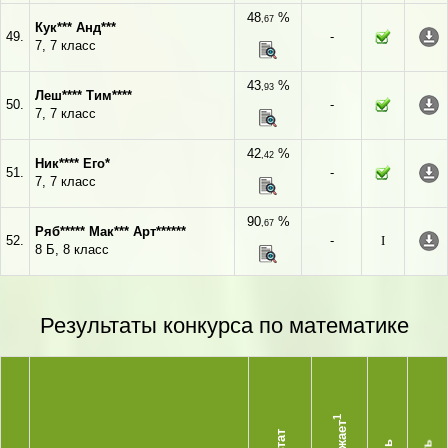
48
%
,67
Кук*** Анд***
49.
-
7, 7 класс
43
%
,93
Леш**** Тим****
50.
-
7, 7 класс
42
%
,42
Ник**** Его*
51.
-
7, 7 класс
90
%
,67
Ряб***** Мак*** Арт******
52.
-
I
8 Б, 8 класс
Результаты конкурса по математике
1