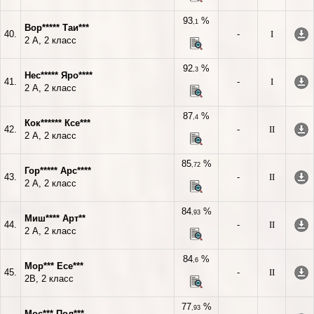
93
%
,1
Вор***** Таи***
40.
-
I
2 А, 2 класс
92
%
,3
Нес***** Яро****
41.
-
I
2 А, 2 класс
87
%
,4
Кок****** Ксе***
42.
-
II
2 А, 2 класс
85
%
,72
Гор***** Арс****
43.
-
II
2 А, 2 класс
84
%
,93
Миш**** Арт**
44.
-
II
2 А, 2 класс
84
%
,6
Мор*** Есе***
45.
-
II
2В, 2 класс
77
%
,93
Мос*** Пол***