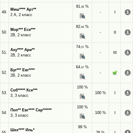
91
%
,39
Миш**** Арт**
49.
-
I
2 А, 2 класс
82
%
,94
Мор*** Есе***
50.
-
II
2В, 2 класс
74
%
,07
Аху**** Ари**
51.
-
III
2В, 2 класс
64
%
,47
Буг*** Евг****
52.
-
2В, 2 класс
100 %
Соб***** Ксе***
53.
100 %
I
3, 3 класс
100 %
Поп** Евг**** Сер******
54.
100 %
I
3, 3 класс
99 %
Шех**** Иль*
55.
78 %
I