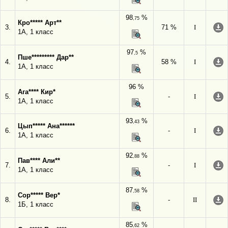
98
%
,75
Кро***** Арт**
3.
71 %
I
1А, 1 класс
97
%
,5
Пше********* Дар**
4.
58 %
I
1А, 1 класс
96 %
Ага**** Кир*
5.
-
I
1А, 1 класс
93
%
,43
Цып***** Ана******
6.
-
I
1А, 1 класс
92
%
,88
Пав**** Али**
7.
-
I
1А, 1 класс
87
%
,58
Сор***** Вер*
8.
-
II
1Б, 1 класс
85
%
,62