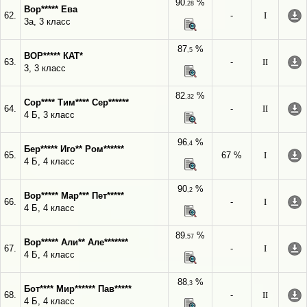
90
%
,28
Вор***** Ева
62.
-
I
3а, 3 класс
87
%
,5
ВОР***** КАТ*
63.
-
II
3, 3 класс
82
%
,32
Сор**** Тим**** Сер******
64.
-
II
4 Б, 3 класс
96
%
,4
Бер***** Иго** Ром******
65.
67 %
I
4 Б, 4 класс
90
%
,2
Вор***** Мар*** Пет*****
66.
-
I
4 Б, 4 класс
89
%
,57
Вор***** Али** Але*******
67.
-
I
4 Б, 4 класс
88
%
,3
Бот**** Мир****** Пав*****
68.
-
II
4 Б, 4 класс