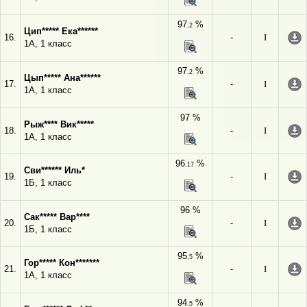
97
%
,2
Цип***** Ека******
16.
-
I
1А, 1 класс
97
%
,2
Цып***** Ана******
17.
-
I
1А, 1 класс
97 %
Рыж**** Вик*****
18.
-
I
1А, 1 класс
96
%
,17
Сви****** Иль*
19.
-
I
1Б, 1 класс
96 %
Сак***** Вар****
20.
-
I
1Б, 1 класс
95
%
,5
Гор***** Кон*******
21.
-
I
1А, 1 класс
94
%
,5