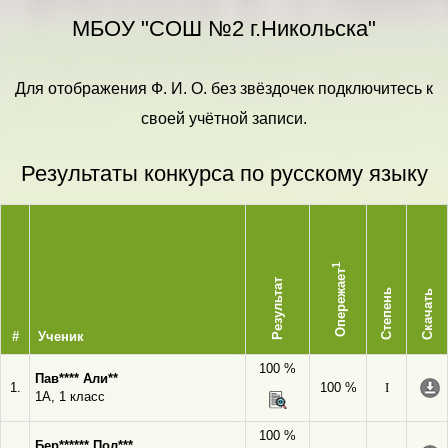
МБОУ "СОШ №2 г.Никольска"
Для отображения Ф. И. О. без звёздочек подключитесь к
своей учётной записи.
Результаты конкурса по русскому языку
1
Опережает
Результат
Степень
Скачать
#
Ученик
100 %
Пав**** Али**
1.
100 %
I
1А, 1 класс
100 %
Бер****** Пол***