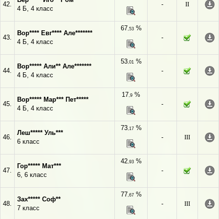
42.
-
II
4 Б, 4 класс
67
%
,53
Вор**** Евг**** Але*******
43.
-
4 Б, 4 класс
53
%
,01
Вор***** Али** Але*******
44.
-
4 Б, 4 класс
17
%
,9
Вор***** Мар*** Пет*****
45.
-
4 Б, 4 класс
73
%
,17
Леш***** Уль***
46.
-
III
6 класс
42
%
,93
Гор***** Мат***
47.
-
6, 6 класс
77
%
,67
Зах***** Соф**
48.
-
III
7 класс