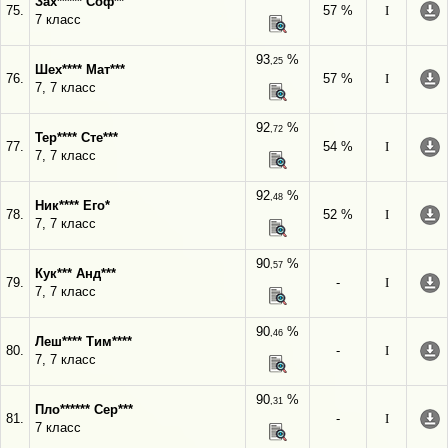
Зах***** Соф**
75.
57 %
I
7 класс
93
%
,25
Шех**** Мат***
76.
57 %
I
7, 7 класс
92
%
,72
Тер**** Сте***
77.
54 %
I
7, 7 класс
92
%
,48
Ник**** Его*
78.
52 %
I
7, 7 класс
90
%
,57
Кук*** Анд***
79.
-
I
7, 7 класс
90
%
,46
Леш**** Тим****
80.
-
I
7, 7 класс
90
%
,31
Пло****** Сер***
81.
-
I
7 класс