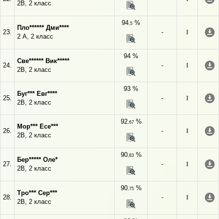
2В, 2 класс
94
%
,5
Пло****** Дми****
23.
-
I
2 А, 2 класс
94 %
Све****** Вик*****
24.
-
I
2В, 2 класс
93 %
Буг*** Евг****
25.
-
I
2В, 2 класс
92
%
,67
Мор*** Есе***
26.
-
I
2В, 2 класс
90
%
,83
Бер***** Оле*
27.
-
I
2В, 2 класс
90
%
,75
Тро*** Сер***
28.
-
I
2В, 2 класс