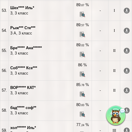
89
%
,67
Шех**** Иль*
53.
-
I
3, 3 класс
89
%
,57
Рыж*** Сте***
54.
-
I
3 А, 3 класс
89
%
,02
Бре***** Ана******
55.
-
II
3, 3 класс
86 %
Соб***** Ксе***
56.
-
II
3, 3 класс
85
%
,78
ВОР***** КАТ*
57.
-
II
3, 3 класс
80
%
,83
бад***** соф**
58.
-
II
3, 3 класс
77
%
,24
хол****** Иль*
59.
-
III