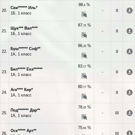
88
%
,4
Сви****** Иль*
20.
-
II
1Б, 1 класс
87
%
,75
Щук*** Вал****
21.
-
II
1Б, 1 класс
86
%
,35
Буш****** Соф**
22.
-
II
1А, 1 класс
83
%
,17
Бел***** Ека******
23.
-
II
1А, 1 класс
80
%
,77
Ага**** Кир*
24.
-
II
1А, 1 класс
78
%
,45
Под******* Дар**
25.
-
III
1А, 1 класс
75
%
,64
Оск***** Арт**
26.
-
III