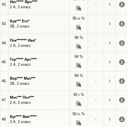
Нес***** Яро****
42.
-
I
2 А, 2 класс
95
%
,44
Кув*** Его*
43.
-
I
2В, 2 класс
95 %
Пок******* Ива*
44.
-
I
2 А, 2 класс
94 %
Гор***** Арс****
45.
-
I
2 А, 2 класс
94 %
Вор**** Мих***
46.
-
I
2В, 2 класс
92
%
,5
Мос*** Пол***
47.
-
I
2 А, 2 класс
92
%
,01
Буг**** Вик*****
48.
-
I
2 А, 2 класс