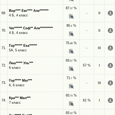
87
%
,57
Вор**** Евг**** Але*******
69.
-
II
4 Б, 4 класс
85
%
,4
Чег****** Соф** Але**********
70.
-
II
4 Б, 4 класс
75
%
,98
Гор****** Ека******
71.
-
III
5А, 5 класс
93
%
,57
Леш***** Уль***
72.
57 %
I
6 класс
71
%
,7
Гор***** Мат***
73.
-
III
6, 6 класс
93
%
,75
Кра*** Мил***
74.
61 %
I
7 класс
93
%
,32