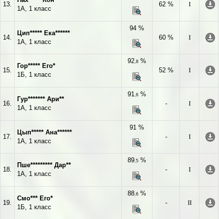
13.
62 %
I
1А, 1 класс
94 %
Цип***** Ека******
14.
60 %
I
1А, 1 класс
92
%
,8
Гор***** Его*
15.
52 %
I
1Б, 1 класс
91
%
,6
Гур******* Ари**
16.
-
I
1А, 1 класс
91 %
Цып***** Ана******
17.
-
I
1А, 1 класс
89
%
,5
Пше********* Дар**
18.
-
I
1А, 1 класс
88
%
,6
Смо*** Его*
19.
-
II
1Б, 1 класс