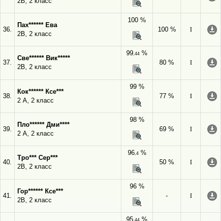
2В, 2 класс
100 %
Пах****** Ева
36.
100 %
I
2В, 2 класс
99
%
,44
Све****** Вик*****
37.
80 %
I
2В, 2 класс
99 %
Кок****** Ксе***
38.
77 %
I
2 А, 2 класс
98 %
Пло****** Дми****
39.
69 %
I
2 А, 2 класс
96
%
,4
Тро*** Сер***
40.
50 %
I
2В, 2 класс
96 %
Гор****** Ксе***
41.
-
I
2В, 2 класс
95
%
,44