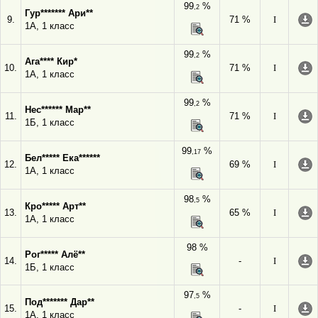
99
%
,2
Гур******* Ари**
9.
71 %
I
1А, 1 класс
99
%
,2
Ага**** Кир*
10.
71 %
I
1А, 1 класс
99
%
,2
Нес****** Мар**
11.
71 %
I
1Б, 1 класс
99
%
,17
Бел***** Ека******
12.
69 %
I
1А, 1 класс
98
%
,5
Кро***** Арт**
13.
65 %
I
1А, 1 класс
98 %
Рог***** Алё**
14.
-
I
1Б, 1 класс
97
%
,5
Под******* Дар**
15.
-
I
1А, 1 класс