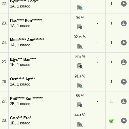
Буш****** Соф**
22.
-
I
1А, 1 класс
94 %
Пах***** Кон*******
23.
-
I
1А, 1 класс
92
%
,83
Миш***** Але*******
24.
-
I
1А, 1 класс
92
%
,5
Щук*** Вал****
25.
-
I
1Б, 1 класс
91
%
,2
Оск***** Арт**
26.
-
I
1А, 1 класс
85 %
Ряб***** Кон*******
27.
-
II
2В, 1 класс
44
%
,4
Смо*** Его*
28.
-
1Б, 1 класс