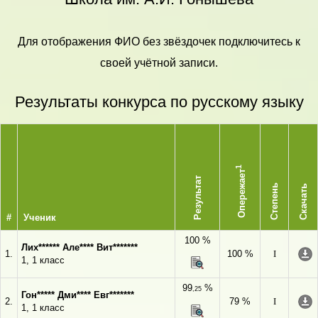
Для отображения ФИО без звёздочек подключитесь к
своей учётной записи.
Результаты конкурса по русскому языку
1
Опережает
Результат
Степень
Скачать
#
Ученик
100 %
Лих****** Але**** Вит*******
1.
100 %
I
1, 1 класс
99
%
,25
Гон***** Дми**** Евг*******
2.
79 %
I
1, 1 класс