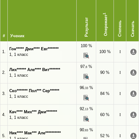
1
Опережает
Результат
Степень
Скачать
#
Ученик
100 %
Гон***** Дми**** Евг*******
1.
100 %
I
1, 1 класс
97
%
,6
Лих****** Але**** Вит*******
2.
90 %
I
1, 1 класс
96
%
,33
Ско******* Пол*** Сер******
3.
84 %
I
1, 1 класс
92
%
,13
Кач**** Мих*** Дми*******
4.
60 %
I
1, 1 класс
90
%
,83
Ник**** Мак*** Але**********
5.
52 %
I
1, 1 класс