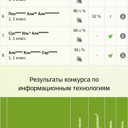
90
%
,73
Пло******* Али** Але**********
6.
52 %
I
1, 1 класс
69
%
,13
Сух**** Иль* Але*******
7.
-
1, 1 класс
34
%
,3
Але***** Кон******* Сер******
8.
-
1, 1 класс
Результаты конкурса по
информационным технологиям
1
Опережает
Результат