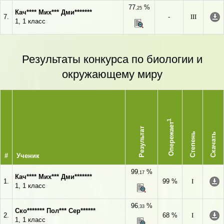
77
%
,25
Кач**** Мих*** Дми*******
7.
-
III
1, 1 класс
Результаты конкурса по биологии и
окружающему миру
1
Опережает
Результат
Степень
Скачать
#
Ученик
99
%
,17
Кач**** Мих*** Дми*******
1.
99 %
I
1, 1 класс
96
%
,33
Ско******* Пол*** Сер******
2.
68 %
I
1, 1 класс