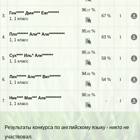
96
%
,17
Гон***** Дми**** Евг*******
3.
67 %
I
1, 1 класс
95
%
,93
Пло******* Али** Але**********
4.
63 %
I
1, 1 класс
95
%
,33
Сух**** Иль* Але*******
5.
59 %
I
1, 1 класс
94
%
,83
Лих****** Але**** Вит*******
6.
54 %
I
1, 1 класс
90
%
,33
Ник**** Мак*** Але**********
7.
-
I
1, 1 класс
Результаты конкурса по английскому языку - никто не
участвовал.