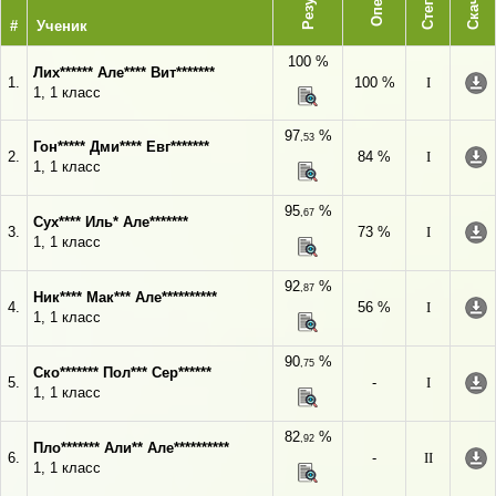
Степень
Скачать
#
Ученик
100 %
Лих****** Але**** Вит*******
1.
100 %
I
1, 1 класс
97
%
,53
Гон***** Дми**** Евг*******
2.
84 %
I
1, 1 класс
95
%
,67
Сух**** Иль* Але*******
3.
73 %
I
1, 1 класс
92
%
,87
Ник**** Мак*** Але**********
4.
56 %
I
1, 1 класс
90
%
,75
Ско******* Пол*** Сер******
5.
-
I
1, 1 класс
82
%
,92
Пло******* Али** Але**********
6.
-
II
1, 1 класс