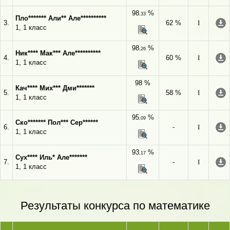
98
%
,33
Пло******* Али** Але**********
3.
62 %
I
1, 1 класс
98
%
,26
Ник**** Мак*** Але**********
4.
60 %
I
1, 1 класс
98 %
Кач**** Мих*** Дми*******
5.
58 %
I
1, 1 класс
95
%
,09
Ско******* Пол*** Сер******
6.
-
I
1, 1 класс
93
%
,17
Сух**** Иль* Але*******
7.
-
I
1, 1 класс
Результаты конкурса по математике