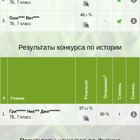
7Б, 7 класс
46
%
,5
Ошн**** Вит****
3.
-
7Б, 7 класс
Результаты конкурса по истории
1
Опережает
Результат
Степень
Скачать
#
Ученик
87
%
,53
Гри****** Ник*** Дми*******
1.
90 %
I
7Б, 7 класс