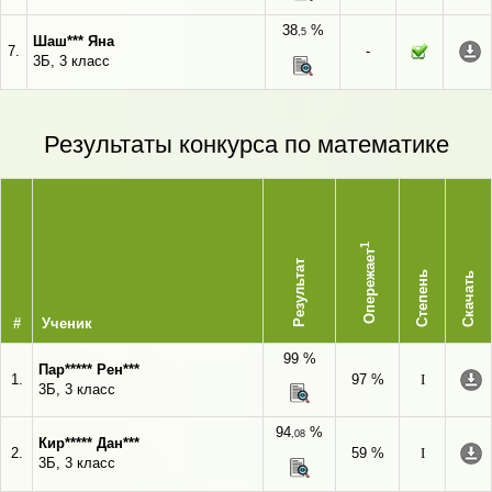
38
%
,5
Шаш*** Яна
7.
-
3Б, 3 класс
Результаты конкурса по математике
1
Опережает
Результат
Степень
Скачать
#
Ученик
99 %
Пар***** Рен***
1.
97 %
I
3Б, 3 класс
94
%
,08
Кир***** Дан***
2.
59 %
I
3Б, 3 класс