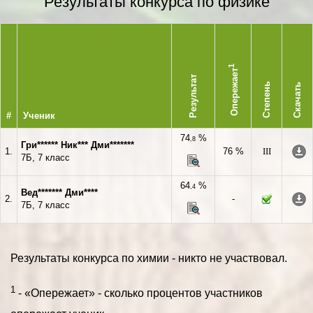
Результаты конкурса по физике
1
Опережает
Результат
Степень
Скачать
#
Ученик
74
%
,8
Гри****** Ник*** Дми*******
1.
76 %
III
7Б, 7 класс
64
%
,4
Вед******* Дми****
2.
-
7Б, 7 класс
Результаты конкурса по химии - никто не участвовал.
1
- «Опережает» - сколько процентов участников