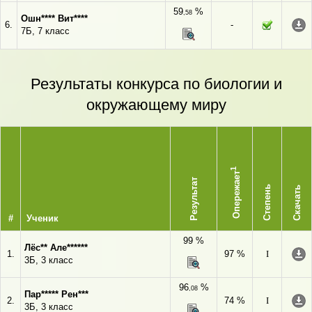
59
%
,58
Ошн**** Вит****
6.
-
7Б, 7 класс
Результаты конкурса по биологии и
окружающему миру
1
Опережает
Результат
Степень
Скачать
#
Ученик
99 %
Лёс** Але******
1.
97 %
I
3Б, 3 класс
96
%
,08
Пар***** Рен***
2.
74 %
I
3Б, 3 класс