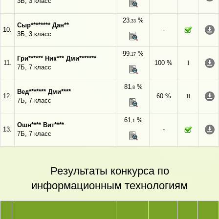
3Б, 3 класс
23
%
,33
Сыр******** Дан**
10.
-
3Б, 3 класс
99
%
,17
Гри****** Ник*** Дми*******
11.
100 %
I
7Б, 7 класс
81
%
,8
Вед******* Дми****
12.
60 %
II
7Б, 7 класс
61
%
,1
Ошн**** Вит****
13.
-
7Б, 7 класс
Результаты конкурса по
информационным технологиям