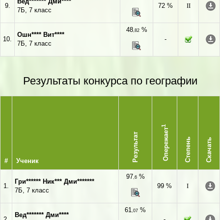
Вед******* Дми****
9.
72 %
II
7Б, 7 класс
48
%
,82
Ошн**** Вит****
10.
-
7Б, 7 класс
Результаты конкурса по географии
1
Опережает
Результат
Степень
Скачать
#
Ученик
97
%
,6
Гри****** Ник*** Дми*******
1.
99 %
I
7Б, 7 класс
61
%
,07
Вед******* Дми****
2.
-