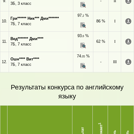
9.
-
II
3Б, 3 класс
97
%
,2
Гри****** Ник*** Дми*******
10.
86 %
I
7Б, 7 класс
93
%
,6
Вед******* Дми****
11.
62 %
I
7Б, 7 класс
74
%
,05
Ошн**** Вит****
12.
-
III
7Б, 7 класс
Результаты конкурса по английскому
языку
1