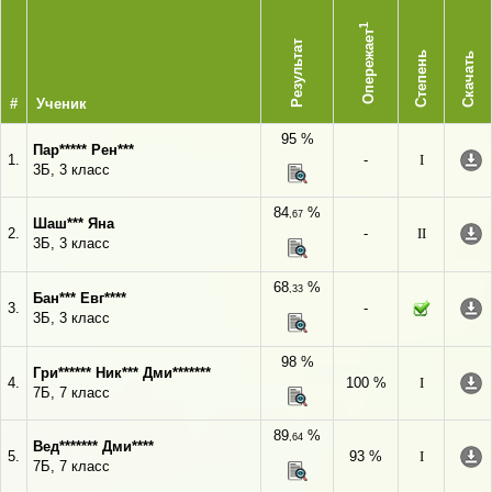
1
Опережает
Результат
Степень
Скачать
#
Ученик
95 %
Пар***** Рен***
1.
-
I
3Б, 3 класс
84
%
,67
Шаш*** Яна
2.
-
II
3Б, 3 класс
68
%
,33
Бан*** Евг****
3.
-
3Б, 3 класс
98 %
Гри****** Ник*** Дми*******
4.
100 %
I
7Б, 7 класс
89
%
,64
Вед******* Дми****
5.
93 %
I
7Б, 7 класс