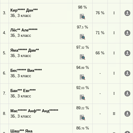
98 %
Кир***** Дан***
3.
76 %
I
3Б, 3 класс
97
%
,5
Лёс** Але******
4.
71 %
I
3Б, 3 класс
97
%
,32
Яма****** Дам**
5.
66 %
I
3Б, 3 класс
94
%
,89
Бес****** Вик*****
6.
-
I
3Б, 3 класс
92
%
,03
Бан*** Евг****
7.
-
I
3Б, 3 класс
89
%
,22
Мас****** Анф*** Анд******
8.
-
II
3Б, 3 класс
86
%
,76
Шаш*** Яна