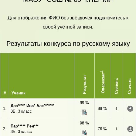
Для отображения ФИО без звёздочек подключитесь к
своей учётной записи.
Результаты конкурса по русскому языку
1
Опережает
Результат
Степень
Скачать
#
Ученик
99 %
Доз***** Ива* Але*******
1.
88 %
I
3Б, 3 класс
98 %
Пар***** Рен***
2.
76 %
I
3Б, 3 класс