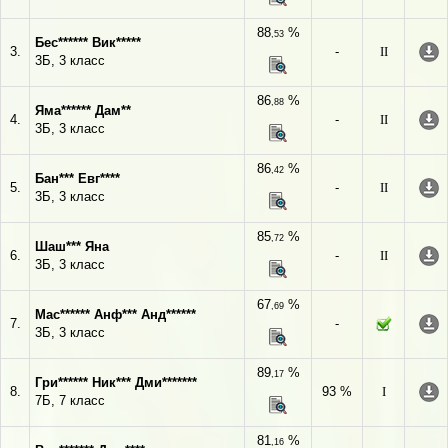
88
%
,53
Бес****** Вик*****
3.
-
II
3Б, 3 класс
86
%
,88
Яма****** Дам**
4.
-
II
3Б, 3 класс
86
%
,42
Бан*** Евг****
5.
-
II
3Б, 3 класс
85
%
,72
Шаш*** Яна
6.
-
II
3Б, 3 класс
67
%
,69
Мас****** Анф*** Анд******
7.
-
3Б, 3 класс
89
%
,17
Гри****** Ник*** Дми*******
8.
93 %
I
7Б, 7 класс
81
%
,16