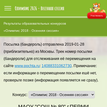
Участвовать
Результаты образовательных конкурсов
«Олимпис 2018 - Осенняя сессия»
Посылка (бандероль) отправлена 2019-01-28
(приблизительно) из Москвы. Трек номер посылки
(бандероли) для отслеживания её перемещения на
сайте
www.pochta.ru
:
14088331062730
. Примечание:
если информации о перемещении посылки ешё нет,
проверьте позже (информация появляется не сразу).
Конкурс:
МАОУ "СОШ № 80" г.ПЕРМИ