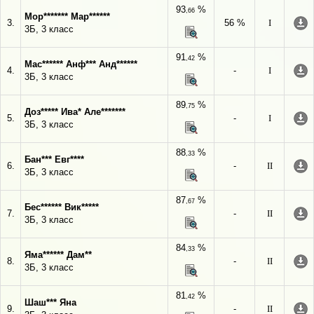
93
%
,66
Мор******* Мар******
3.
56 %
I
3Б, 3 класс
91
%
,42
Мас****** Анф*** Анд******
4.
-
I
3Б, 3 класс
89
%
,75
Доз***** Ива* Але*******
5.
-
I
3Б, 3 класс
88
%
,33
Бан*** Евг****
6.
-
II
3Б, 3 класс
87
%
,67
Бес****** Вик*****
7.
-
II
3Б, 3 класс
84
%
,33
Яма****** Дам**
8.
-
II
3Б, 3 класс
81
%
,42
Шаш*** Яна
9.
-
II