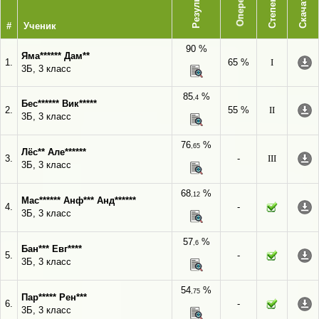
Опережает
Результат
Степень
Скачать
#
Ученик
90 %
Яма****** Дам**
1.
65 %
I
3Б, 3 класс
85
%
,4
Бес****** Вик*****
2.
55 %
II
3Б, 3 класс
76
%
,65
Лёс** Але******
3.
-
III
3Б, 3 класс
68
%
,12
Мас****** Анф*** Анд******
4.
-
3Б, 3 класс
57
%
,6
Бан*** Евг****
5.
-
3Б, 3 класс
54
%
,75
Пар***** Рен***
6.
-
3Б, 3 класс