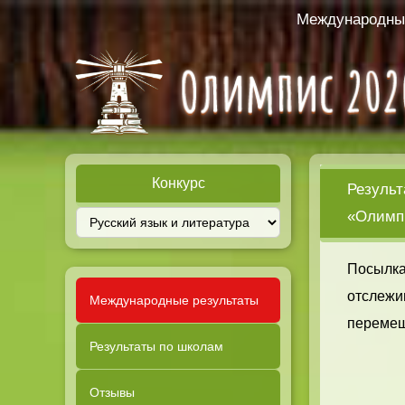
Международный
Конкурс
Результ
«Олимпи
Посылка
отслежи
Международные результаты
перемещ
Результаты по школам
Отзывы