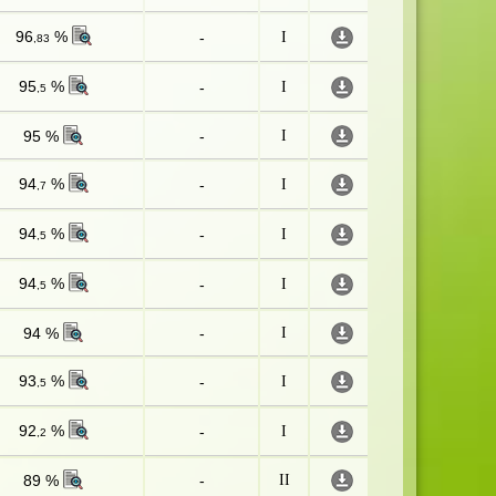
96
%
-
I
,83
95
%
-
I
,5
95 %
-
I
94
%
-
I
,7
94
%
-
I
,5
94
%
-
I
,5
94 %
-
I
93
%
-
I
,5
92
%
-
I
,2
89 %
-
II