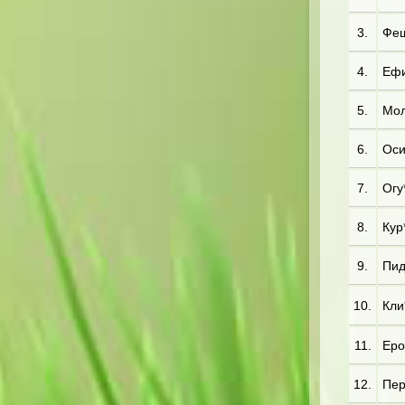
3.
Фещ
4.
Ефи
5.
Мол
6.
Оси*
7.
Огу*
8.
Кур
9.
Пид
10.
Кли
11.
Еро
12.
Пер