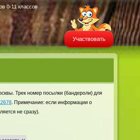
в 0-11 классов
Участвовать
осквы. Трек номер посылки (бандероли) для
12678
. Примечание: если информации о
яется не сразу).