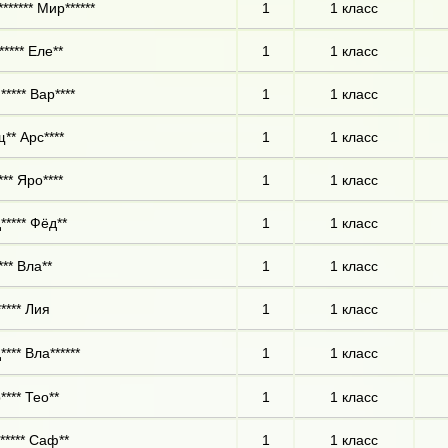
****** Мир******
1
1 класс
***** Еле**
1
1 класс
**** Вар****
1
1 класс
** Арс****
1
1 класс
*** Яро****
1
1 класс
***** Фёд**
1
1 класс
*** Вла**
1
1 класс
**** Лия
1
1 класс
*** Вла******
1
1 класс
**** Тео**
1
1 класс
***** Саф**
1
1 класс