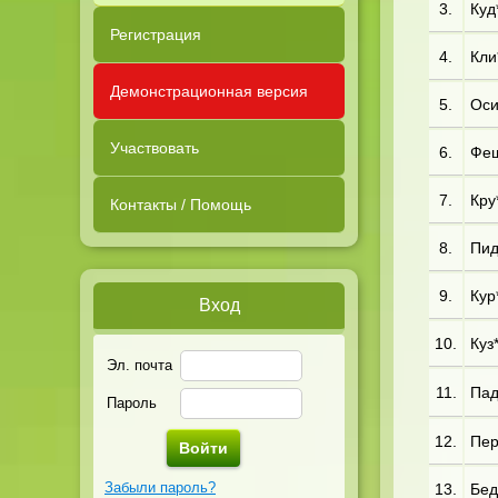
3.
Куд*
Регистрация
4.
Кли
Демонстрационная версия
5.
Оси*
Участвовать
6.
Фещ
7.
Кру
Контакты / Помощь
8.
Пид
9.
Кур
Вход
10.
Куз*
Эл. почта
11.
Пад*
Пароль
12.
Пер
Забыли пароль?
13.
Бед