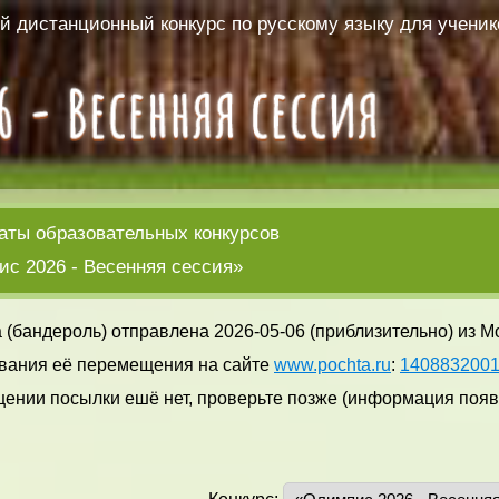
 дистанционный конкурс по русскому языку для ученико
аты образовательных конкурсов
с 2026 - Весенняя сессия»
 (бандероль) отправлена 2026-05-06 (приблизительно) из М
вания её перемещения на сайте
www.pochta.ru
:
140883200
ении посылки ешё нет, проверьте позже (информация появл