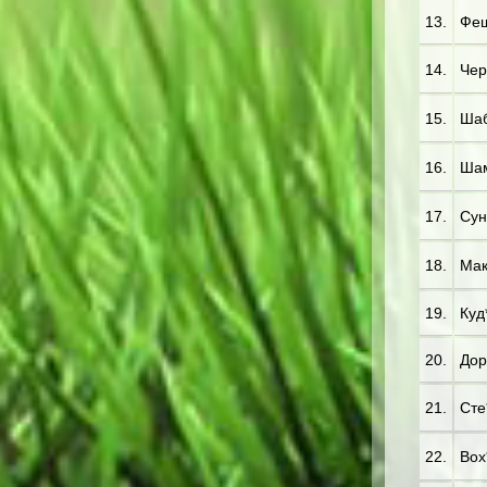
13.
Фещ
14.
Чер
15.
Шаб
16.
Шам
17.
Сун
18.
Мак*
19.
Куд*
20.
Дор
21.
Сте*
22.
Вох*