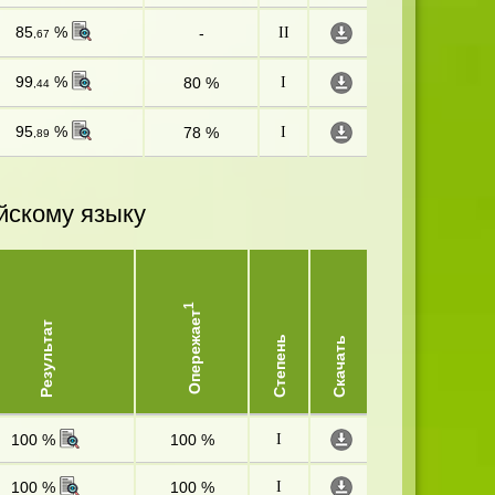
85
%
-
II
,67
99
%
80 %
I
,44
95
%
78 %
I
,89
йскому языку
1
Опережает
Результат
Степень
Скачать
100 %
100 %
I
100 %
100 %
I