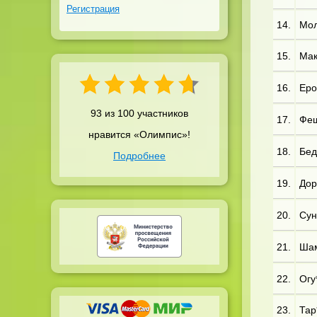
Регистрация
14.
Мол
15.
Мак*
16.
Еро
93 из 100 участников
17.
Фещ
нравится «Олимпис»!
18.
Бед
Подробнее
19.
Дор
20.
Сун
21.
Шам
22.
Огу*
23.
Тар*