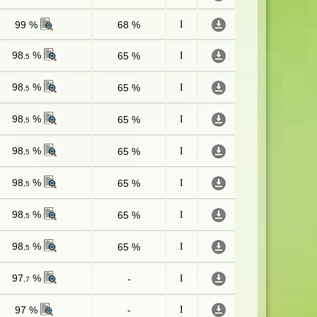
99 %
68 %
I
98
%
65 %
I
,5
98
%
65 %
I
,5
98
%
65 %
I
,5
98
%
65 %
I
,5
98
%
65 %
I
,5
98
%
65 %
I
,5
98
%
65 %
I
,5
97
%
-
I
,7
97 %
-
I