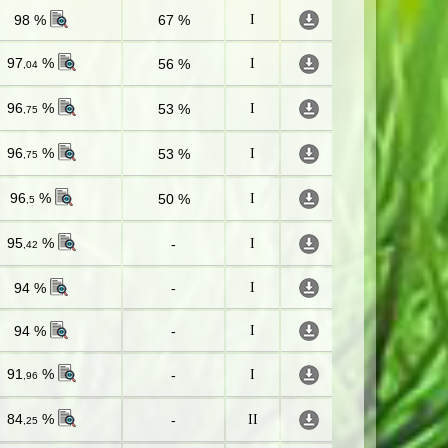
98 %
67 %
I
97
%
56 %
I
,04
96
%
53 %
I
,75
96
%
53 %
I
,75
96
%
50 %
I
,5
95
%
-
I
,42
94 %
-
I
94 %
-
I
91
%
-
I
,96
84
%
-
II
,25