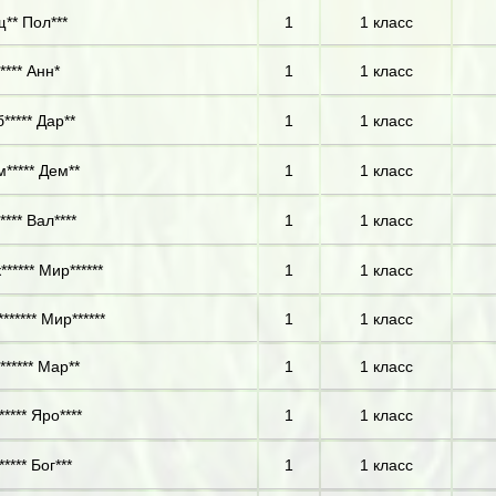
** Пол***
1
1 класс
**** Анн*
1
1 класс
***** Дар**
1
1 класс
***** Дем**
1
1 класс
**** Вал****
1
1 класс
***** Мир******
1
1 класс
****** Мир******
1
1 класс
****** Мар**
1
1 класс
**** Яро****
1
1 класс
**** Бог***
1
1 класс