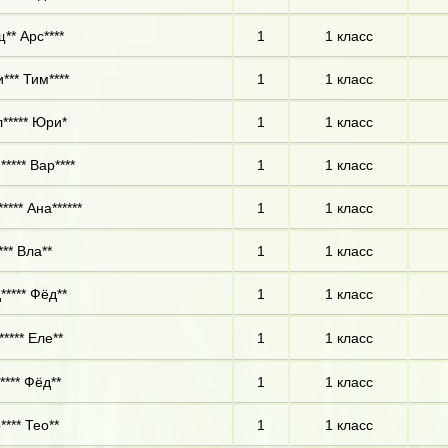
** Арс****
1
1 класс
*** Тим****
1
1 класс
***** Юри*
1
1 класс
**** Вар****
1
1 класс
**** Ана******
1
1 класс
*** Вла**
1
1 класс
***** Фёд**
1
1 класс
***** Еле**
1
1 класс
**** Фёд**
1
1 класс
**** Тео**
1
1 класс