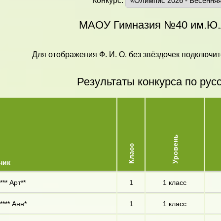
Конкурс:
МАОУ Гимназия №40 им.Ю.
Для отображения Ф. И. О. без звёздочек подключит
Результаты конкурса по рус
Уровень
Класс
ник
*** Арт**
1
1 класс
**** Анн*
1
1 класс