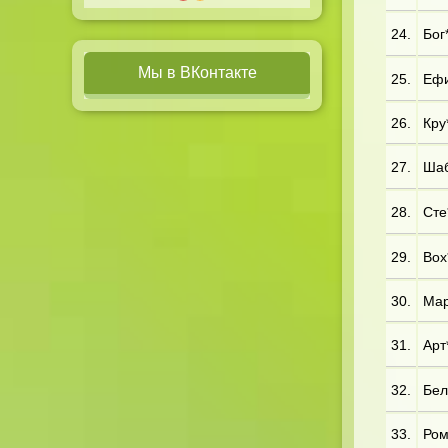
24.
Бог*
Мы в ВКонтакте
25.
Ефи
26.
Кру*
27.
Шаб
28.
Сте*
29.
Вох*
30.
Мар
31.
Арт
32.
Бел*
33.
Ром