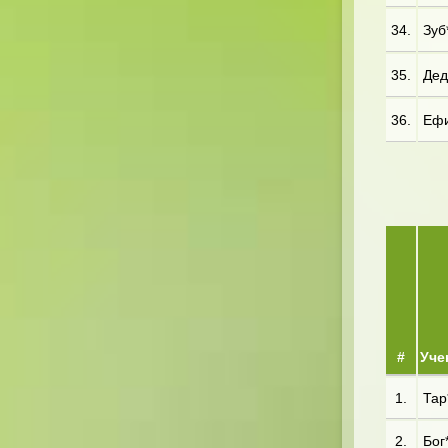
34.
Зуб
35.
Дед
36.
Ефи
#
Уче
1.
Тар*
2.
Бог*