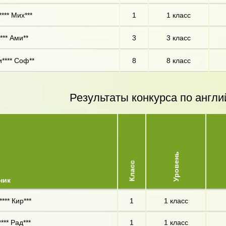
**** Мих***
1
1 класс
*** Ами**
3
3 класс
**** Соф**
8
8 класс
Результаты конкурса по англи
Уровень
Класс
ник
*** Кир***
1
1 класс
*** Рад***
1
1 класс