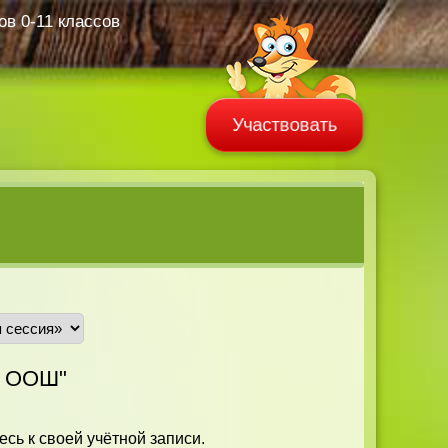
в 0-11 классов
Участвовать
я ООШ"
есь к своей учётной записи.