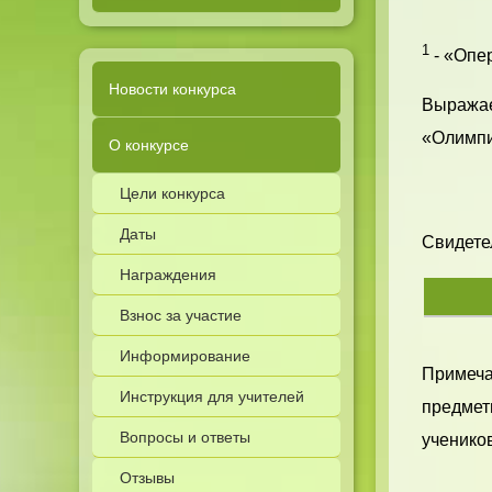
1
- «Опер
Новости конкурса
Выражае
«Олимпи
О конкурсе
Цели конкурса
Даты
Свидетел
Награждения
Взнос за участие
Информирование
Примечан
Инструкция для учителей
предметн
Вопросы и ответы
учеников
Отзывы