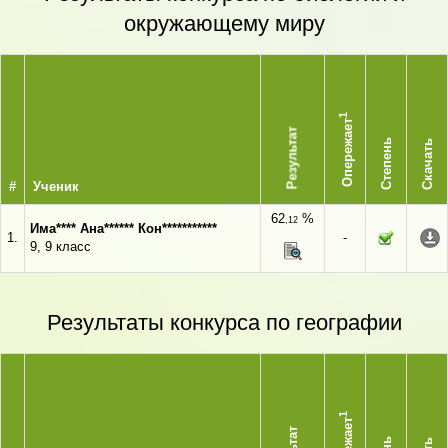
окружающему миру
1
Опережает
Результат
Степень
Скачать
#
Ученик
62
%
,12
Има**** Ана****** Кон***********
1.
-
9, 9 класс
Результаты конкурса по географии
1