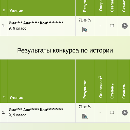
Опережает
Результат
Степень
Скачать
#
Ученик
71
%
,99
Има**** Ана****** Кон***********
1.
-
III
9, 9 класс
Результаты конкурса по истории
1
Опережает
Результат
Степень
Скачать
#
Ученик
71
%
,97
Има**** Ана****** Кон***********
1.
-
III
9, 9 класс