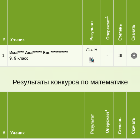
1
Опережает
Результат
Степень
Скачать
#
Ученик
71
%
,4
Има**** Ана****** Кон***********
1.
-
III
9, 9 класс
Результаты конкурса по математике
1
Опережает
Результат
Степень
Скачать
#
Ученик