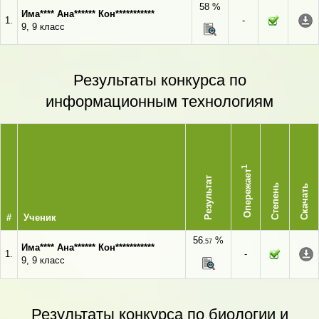
58 %
Има**** Ана****** Кон***********
1.
-
9, 9 класс
Результаты конкурса по
информационным технологиям
1
Опережает
Результат
Степень
Скачать
#
Ученик
56
%
,57
Има**** Ана****** Кон***********
1.
-
9, 9 класс
Результаты конкурса по биологии и