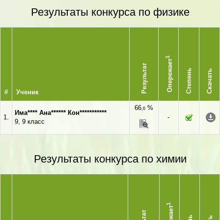
Результаты конкурса по физике
1
Опережает
Результат
Степень
Скачать
#
Ученик
66
%
,6
Има**** Ана****** Кон***********
1.
-
9, 9 класс
Результаты конкурса по химии
1