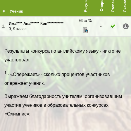
Опережает
Результат
Степень
Скачать
#
Ученик
69
%
,34
Има**** Ана****** Кон***********
1.
-
9, 9 класс
Результаты конкурса по английскому языку - никто не
участвовал.
1
- «Опережает» - сколько процентов участников
опережает ученик.
Выражаем благодарность учителям, организовавшим
участие учеников в образовательных конкурсах
«Олимпис»: