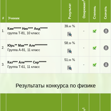
1
Опережает
Результат
Степень
Скачать
#
Ученик
39
%
,44
Кам****** Ник**** Анд******
1.
-
группа Т-81, 10 класс
58
%
,39
Юрь** Мак*** Але**********
2.
-
Группа А-81, 11 класс
51
%
,06
Каз**** Але****** Сер******
3.
-
Группа Т-61, 11 класс
Результаты конкурса по физике
1