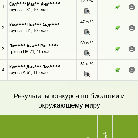
64
%
,7
Сал****** Мак*** Ана********
1.
-
группа Т-81, 10 класс
47
%
,05
Кам****** Ник**** Анд******
2.
-
группа Т-81, 10 класс
60
%
,23
Лат****** Анж*** Раш******
3.
-
Группа ПР-71, 11 класс
32
%
,14
Кук****** Дми**** Лео*******
4.
-
группа А-61, 11 класс
Результаты конкурса по биологии и
окружающему миру
1