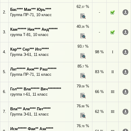
62
%
,37
Бас**** Мак*** Юрь****
2.
-
Группа ПР-71, 10 класс
40
%
,26
Кам****** Ник**** Анд******
3.
-
группа Т-81, 10 класс
93
%
,7
Кар*** Сер*** Иго*****
4.
98 %
I
Группа Э-61, 11 класс
85
%
,7
Лат****** Анж*** Раш******
5.
83 %
II
Группа ПР-71, 11 класс
79
%
,09
Гол**** Вла****** Вяч*********
6.
66 %
III
группа т-61, 11 класс
76
%
,88
Вла*** Але**** Пет*****
7.
62 %
III
Группа Э-61, 11 класс
76
%
,78
Исм****** Фаи** Аза*****