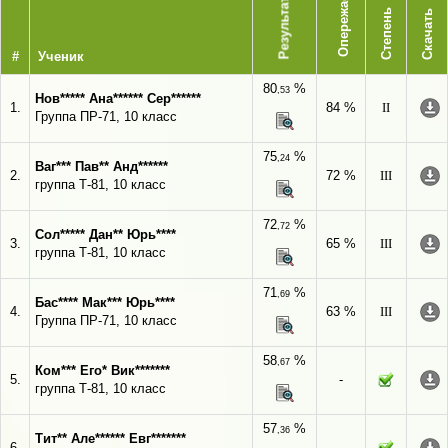
Опережает
Результат
Степень
Скачать
#
Ученик
80
%
,53
Нов***** Ана****** Сер******
1.
84 %
II
Группа ПР-71, 10 класс
75
%
,24
Ваг*** Пав** Анд******
2.
72 %
III
группа Т-81, 10 класс
72
%
,72
Сол***** Дан** Юрь****
3.
65 %
III
группа Т-81, 10 класс
71
%
,69
Бас**** Мак*** Юрь****
4.
63 %
III
Группа ПР-71, 10 класс
58
%
,67
Ком*** Его* Вик*******
5.
-
группа Т-81, 10 класс
57
%
,36
Тит** Але****** Евг*******
6.
-