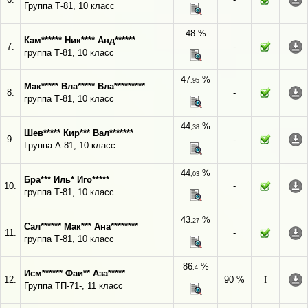
Группа Т-81, 10 класс
48 %
Кам****** Ник**** Анд******
7.
-
группа Т-81, 10 класс
47
%
,95
Мак***** Вла***** Вла*********
8.
-
группа Т-81, 10 класс
44
%
,38
Шев***** Кир*** Вал*******
9.
-
Группа А-81, 10 класс
44
%
,03
Бра*** Иль* Иго*****
10.
-
группа Т-81, 10 класс
43
%
,27
Сал****** Мак*** Ана********
11.
-
группа Т-81, 10 класс
86
%
,4
Исм****** Фаи** Аза*****
12.
90 %
I
Группа ТП-71-, 11 класс