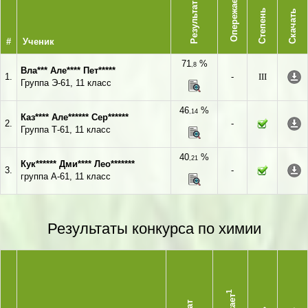
Опережает
Результат
Степень
Скачать
#
Ученик
71
%
,8
Вла*** Але**** Пет*****
1.
-
III
Группа Э-61, 11 класс
46
%
,14
Каз**** Але****** Сер******
2.
-
Группа Т-61, 11 класс
40
%
,21
Кук****** Дми**** Лео*******
3.
-
группа А-61, 11 класс
Результаты конкурса по химии
1