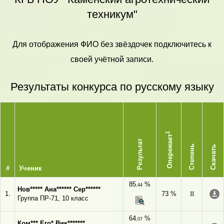
техникум"
Для отображения ФИО без звёздочек подключитесь к
своей учётной записи.
Результаты конкурса по русскому языку
1
Опережает
Результат
Степень
Скачать
#
Ученик
85
%
,44
Нов***** Ана****** Сер******
1.
73 %
II
Группа ПР-71, 10 класс
64
%
,07
Ком*** Его* Вик*******