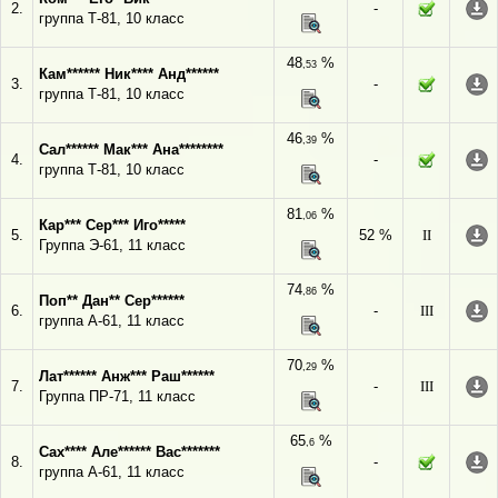
2.
-
группа Т-81, 10 класс
48
%
,53
Кам****** Ник**** Анд******
3.
-
группа Т-81, 10 класс
46
%
,39
Сал****** Мак*** Ана********
4.
-
группа Т-81, 10 класс
81
%
,06
Кар*** Сер*** Иго*****
5.
52 %
II
Группа Э-61, 11 класс
74
%
,86
Поп** Дан** Сер******
6.
-
III
группа А-61, 11 класс
70
%
,29
Лат****** Анж*** Раш******
7.
-
III
Группа ПР-71, 11 класс
65
%
,6
Сах**** Але****** Вас*******
8.
-
группа А-61, 11 класс