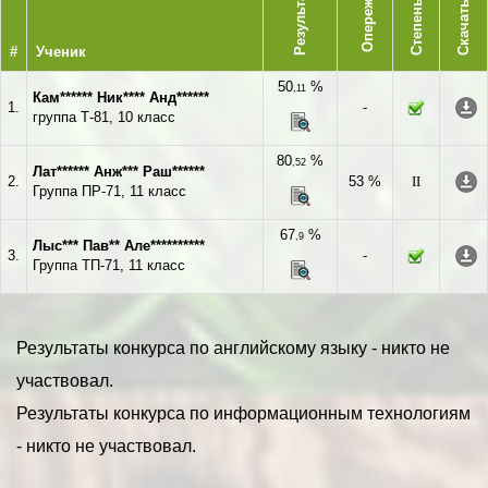
Опережает
Результат
Степень
Скачать
#
Ученик
50
%
,11
Кам****** Ник**** Анд******
1.
-
группа Т-81, 10 класс
80
%
,52
Лат****** Анж*** Раш******
2.
53 %
II
Группа ПР-71, 11 класс
67
%
,9
Лыс*** Пав** Але**********
3.
-
Группа ТП-71, 11 класс
Результаты конкурса по английскому языку - никто не
участвовал.
Результаты конкурса по информационным технологиям
- никто не участвовал.