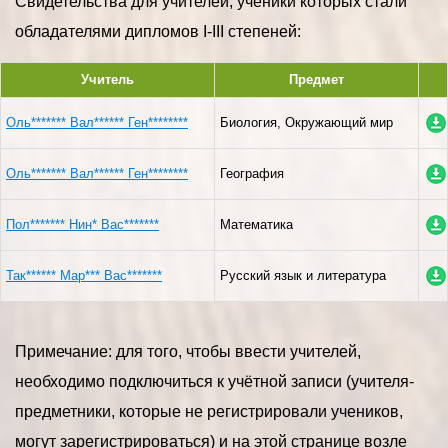
Свидетельства для учителей, ученики которых стали
обладателями дипломов I-III степеней:
Учитель
Предмет
Оль******* Вал****** Ген********
Биология, Окружающий мир
Оль******* Вал****** Ген********
География
Пол******* Нин* Вас*******
Математика
Так****** Мар*** Вас*******
Русский язык и литература
Примечание: для того, чтобы ввести учителей,
необходимо подключиться к учётной записи (учителя-
предметники, которые не регистрировали учеников,
могут зарегистрироваться) и на этой странице возле