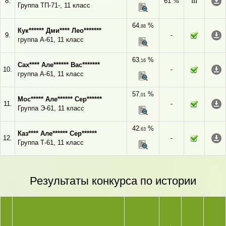
8.
61 %
III
Группа ТП-71-, 11 класс
64
%
,88
Кук****** Дми**** Лео*******
9.
-
группа А-61, 11 класс
63
%
,16
Сах**** Але****** Вас*******
10.
-
группа А-61, 11 класс
57
%
,01
Мос***** Але****** Сер******
11.
-
Группа Э-61, 11 класс
42
%
,63
Каз**** Але****** Сер******
12.
-
Группа Т-61, 11 класс
Результаты конкурса по истории