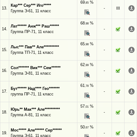
69
%
,85
Кар*** Сер*** Иго*****
13.
-
III
Группа Э-61, 11 класс
68
%
,98
Лат****** Анж*** Раш******
14.
-
Группа ПР-71, 11 класс
65
%
,98
Лыс*** Пав** Але**********
15.
-
Группа ТП-71, 11 класс
62
%
,99
Сол******* Вик*** Сем******
16.
-
Группа Э-81, 11 класс
61
%
,78
Бут****** Над**** Гео*******
17.
-
группа ПР-71, 11 класс
57
%
,01
Юрь** Мак*** Але**********
18.
-
Группа А-81, 11 класс
50
%
,67
Мос***** Але****** Сер******
19.
-
Группа Э-61, 11 класс