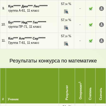
57
%
,34
Кук****** Дми**** Лео*******
9.
-
группа А-61, 11 класс
57
%
,34
Бут****** Над**** Гео*******
10.
-
группа ПР-71, 11 класс
57
%
,16
Каз**** Але****** Сер******
11.
-
Группа Т-61, 11 класс
Результаты конкурса по математике
1
Опережает
Результат
Степень
Скачать
#
Ученик