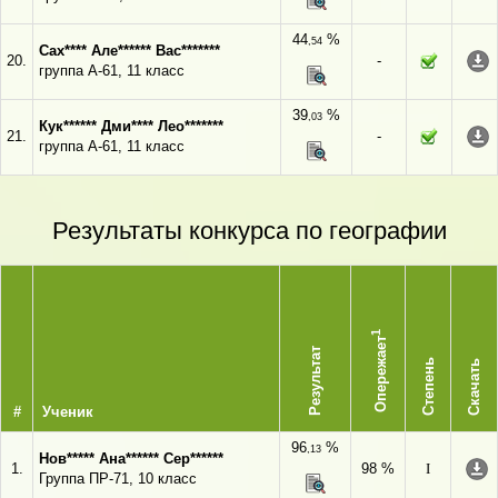
44
%
,54
Сах**** Але****** Вас*******
20.
-
группа А-61, 11 класс
39
%
,03
Кук****** Дми**** Лео*******
21.
-
группа А-61, 11 класс
Результаты конкурса по географии
1
Опережает
Результат
Степень
Скачать
#
Ученик
96
%
,13
Нов***** Ана****** Сер******
1.
98 %
I
Группа ПР-71, 10 класс