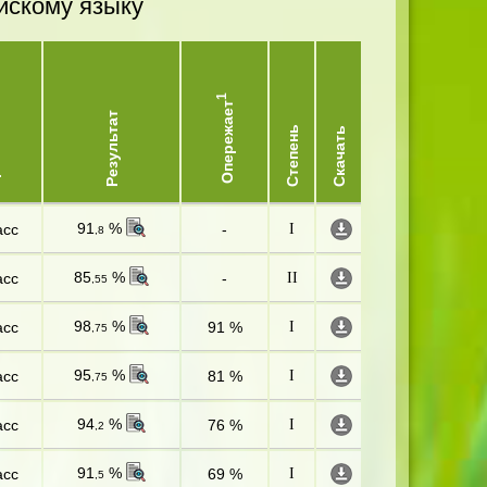
йскому языку
1
Опережает
Результат
ь
Степень
Скачать
91
%
асс
-
I
,8
85
%
асс
-
II
,55
98
%
асс
91 %
I
,75
95
%
асс
81 %
I
,75
94
%
асс
76 %
I
,2
91
%
асс
69 %
I
,5