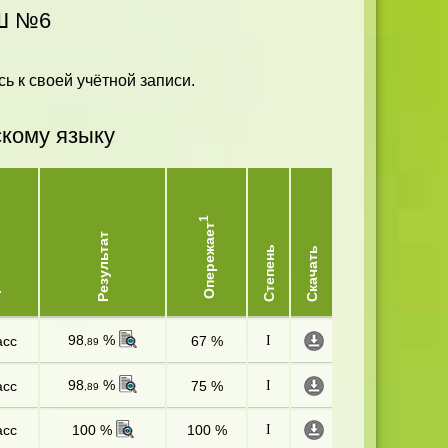
ОШ №6
ь к своей учётной записи.
скому языку
1
Опережает
Результат
ь
Степень
Скачать
98
%
асс
67 %
I
,89
98
%
асс
75 %
I
,89
асс
100 %
100 %
I