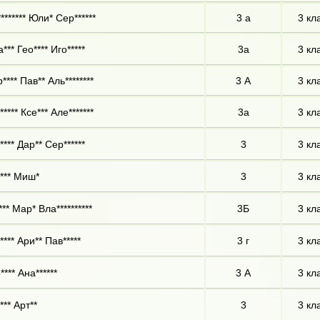
******* Юли* Сер******
3 а
3 кл
*** Гео**** Иго*****
3а
3 кл
*** Пав** Аль********
3 А
3 кл
**** Ксе*** Але*******
3а
3 кл
**** Дар** Сер******
3
3 кл
*** Миш*
3
3 кл
** Мар* Вла**********
3Б
3 кл
**** Ари** Пав*****
3 г
3 кл
*** Ана******
3 А
3 кл
*** Арт**
3
3 кл