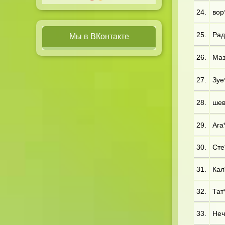
24.
вор*
25.
Рад*
Мы в ВКонтакте
26.
Маз*
27.
Зуе*
28.
шев*
29.
Ага*
30.
Сте*
31.
Кал*
32.
Тат*
33.
Неч*