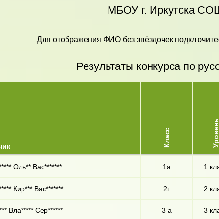
МБОУ г. Иркутска С
Для отображения ФИО без звёздочек подключитес
Результаты конкурса по рус
Уровен
Класс
ник
**** Оль** Вас*******
1а
1 кл
**** Кир*** Вас*******
2г
2 кл
** Вла***** Сер******
3 а
3 кл