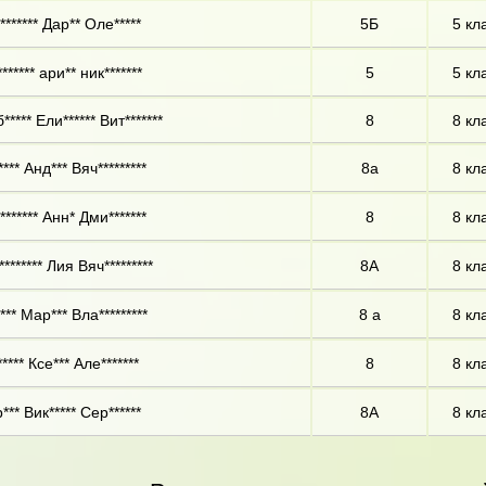
****** Дар** Оле*****
5Б
5 кл
****** ари** ник*******
5
5 кл
**** Ели****** Вит*******
8
8 кл
*** Анд*** Вяч*********
8а
8 кл
****** Анн* Дми*******
8
8 кл
******* Лия Вяч*********
8А
8 кл
** Мар*** Вла*********
8 а
8 кл
**** Ксе*** Але*******
8
8 кл
** Вик***** Сер******
8А
8 кл