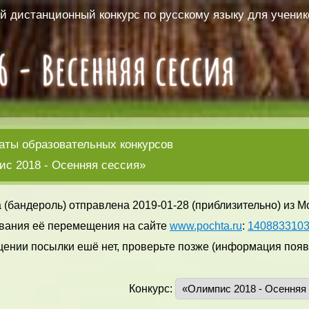
 дистанционный конкурс по русскому языку для ученико
аты образовательных конкурсов
с 2018 - Осенняя сессия»
 (бандероль) отправлена 2019-01-28 (приблизительно) из М
вания её перемещения на сайте
www.pochta.ru
:
140883310
ении посылки ешё нет, проверьте позже (информация появл
Конкурс: