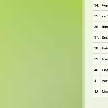
34.
Чер*
35.
кар*
36.
Шиб*
37.
Вик*
38.
Ряб*
39.
Кон*
40.
Бид*
41.
Аст*
42.
Мор*