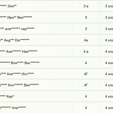
***** Эли**
3 в
3 кл
**** Ири** Вик*******
3
3 кл
** але******* сер******
3
3 кл
* Анд*** Евг*******
4а
4 кл
*** Але******* Ник*******
4 в
4 кл
******* Вла***** Вас*******
4
4 кл
*** Але****** Иго*****
4Г
4 кл
**** Кон******* Вик*******
4Г
4 кл
**** Кир*
4
4 кл
******* Але******
4
4 кл