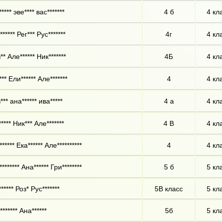
**** эве**** вас*******
4 б
4 кл
***** Рег*** Рус*******
4г
4 кл
* Але****** Ник*******
4Б
4 кл
** Ели****** Але*******
4
4 кл
** ана****** ива*****
4 а
4 кл
**** Ник*** Але*******
4 В
4 кл
***** Ека****** Але**********
4
4 кл
******* Ана****** Гри********
5 б
5 кл
***** Роз* Рус*******
5В класс
5 кл
****** Ана******
5б
5 кл