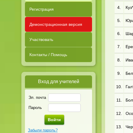
4.
Куз*
Регистрация
5.
Юра
Демонстрационная версия
6.
Шар*
Участвовать
7.
Ере*
Контакты / Помощь
8.
Ива
9.
Бел
Вход для учителей
10.
Гал*
Эл. почта
11.
Бол
Пароль
12.
Осо*
13.
Чер
Забыли пароль?