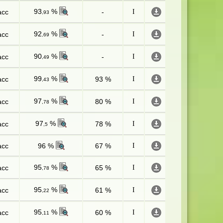
93
%
асс
-
I
,93
92
%
асс
-
I
,69
90
%
асс
-
I
,49
99
%
асс
93 %
I
,43
97
%
асс
80 %
I
,78
97
%
асс
78 %
I
,5
асс
96 %
67 %
I
95
%
асс
65 %
I
,78
95
%
асс
61 %
I
,22
95
%
асс
60 %
I
,11