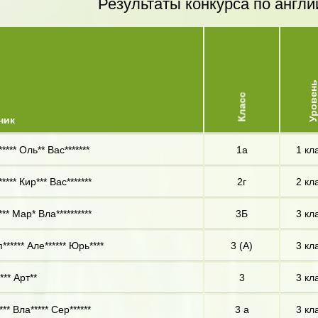
Результаты конкурса по англи
Уровен
Класс
ник
**** Оль** Вас*******
1а
1 кл
**** Кир*** Вас*******
2г
2 кл
** Мар* Вла**********
3Б
3 кл
****** Але****** Юрь****
3 (А)
3 кл
*** Арт**
3
3 кл
** Вла***** Сер******
3 а
3 кл