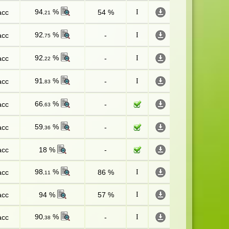
94
%
асс
54 %
I
,21
92
%
асс
-
I
,75
92
%
асс
-
I
,22
91
%
асс
-
I
,83
66
%
асс
-
,63
59
%
асс
-
,36
асс
18 %
-
98
%
асс
86 %
I
,11
асс
94 %
57 %
I
90
%
асс
-
I
,38