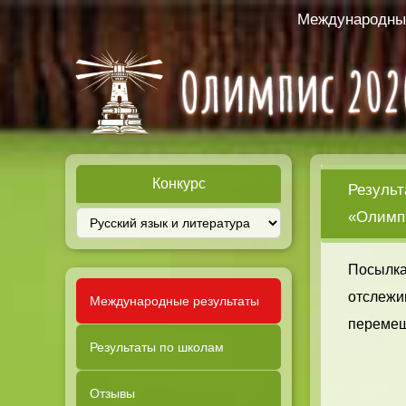
Международный
Конкурс
Результ
«Олимпи
Посылка
отслежи
Международные результаты
перемещ
Результаты по школам
Отзывы