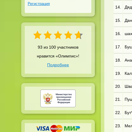
Регистрация
14.
Дяд
15.
Дан*
16.
шах*
17.
Буш*
93 из 100 участников
нравится «Олимпис»!
18.
Ана*
Подробнее
19.
Кал*
20.
Шва*
21.
Пуш*
22.
Бут*
23.
Мел*