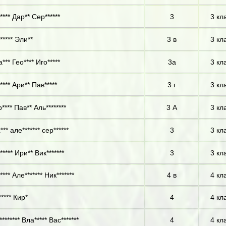
**** Дар** Сер******
3
3 кл
***** Эли**
3 в
3 кл
*** Гео**** Иго*****
3а
3 кл
**** Ари** Пав*****
3 г
3 кл
*** Пав** Аль********
3 А
3 кл
** але******* сер******
3
3 кл
**** Ири** Вик*******
3
3 кл
*** Але******* Ник*******
4 в
4 кл
**** Кир*
4
4 кл
******* Вла***** Вас*******
4
4 кл