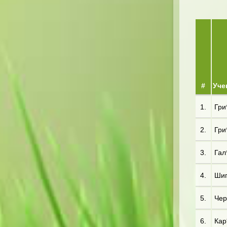
#
Уче
1.
Гри*
2.
Гри*
3.
Гал*
4.
Шип
5.
Чер
6.
Кар*