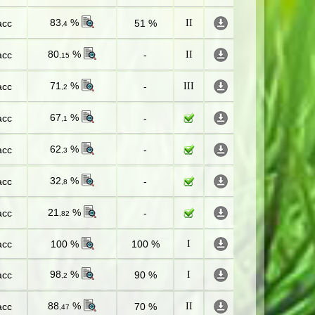
83
%
асс
51 %
II
,4
80
%
асс
-
II
,15
71
%
асс
-
III
,2
67
%
асс
-
,1
62
%
асс
-
,3
32
%
асс
-
,8
21
%
асс
-
,82
асс
100 %
100 %
I
98
%
асс
90 %
I
,2
88
%
асс
70 %
II
,47