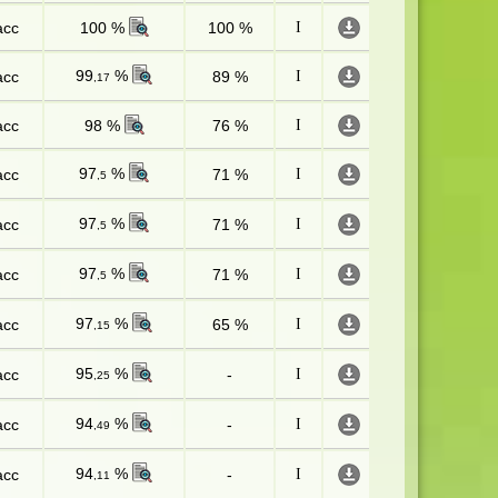
асс
100 %
100 %
I
99
%
асс
89 %
I
,17
асс
98 %
76 %
I
97
%
асс
71 %
I
,5
97
%
асс
71 %
I
,5
97
%
асс
71 %
I
,5
97
%
асс
65 %
I
,15
95
%
асс
-
I
,25
94
%
асс
-
I
,49
94
%
асс
-
I
,11