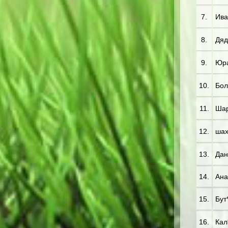
7.
Ива
8.
Дяд
9.
Юра
10.
Бол
11.
Шар*
12.
шах*
13.
Дан*
14.
Ана*
15.
Бут*
16.
Кал*