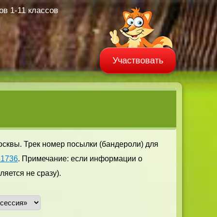
в 1-11 классов
Участвовать
осквы. Трек номер посылки (бандероли) для
31736
. Примечание: если информации о
яется не сразу).