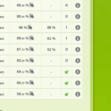
89
%
асс
-
II
,36
80
%
асс
-
II
,59
асс
96 %
88 %
I
89
%
асс
61 %
I
,85
87
%
асс
52 %
II
,73
83
%
асс
-
II
,56
69
%
асс
-
,12
66
%
асс
-
,25
59
%
асс
-
,42