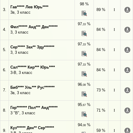
98 %
Гав***** Лев Юрь****
3.
89 %
I
3в, 3 класс
97
%
,33
Фил****** Анд*** Ден******
4.
84 %
I
3, 3 класс
97
%
,33
Сер***** Зах** Эду*******
5.
84 %
I
3, 3 класс
97
%
,33
Сал****** Кир*** Юрь****
6.
84 %
I
3-В, 3 класс
96
%
,08
Биб**** Уль*** Рус*******
7.
73 %
I
3в, 3 класс
95
%
,67
Гер******* Пол*** Анд******
8.
71 %
I
3 "В", 3 класс
94
%
,08
Куз****** Ден** Сер******
9.
59 %
I