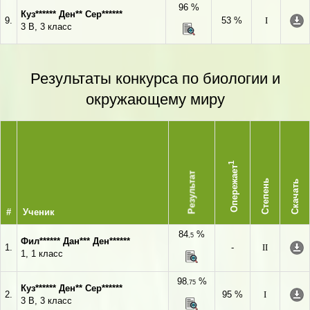
96 %
Куз****** Ден** Сер******
9.
53 %
I
3 В, 3 класс
Результаты конкурса по биологии и
окружающему миру
1
Опережает
Результат
Степень
Скачать
#
Ученик
84
%
,5
Фил****** Дан*** Ден******
1.
-
II
1, 1 класс
98
%
,75
Куз****** Ден** Сер******
2.
95 %
I
3 В, 3 класс