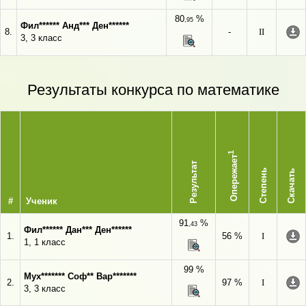
80
%
,95
Фил****** Анд*** Ден******
8.
-
II
3, 3 класс
Результаты конкурса по математике
1
Опережает
Результат
Степень
Скачать
#
Ученик
91
%
,43
Фил****** Дан*** Ден******
1.
56 %
I
1, 1 класс
99 %
Мух******* Соф** Вар*******
2.
97 %
I
3, 3 класс