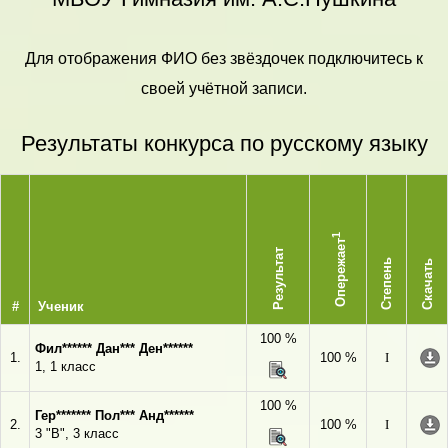
Для отображения ФИО без звёздочек подключитесь к
своей учётной записи.
Результаты конкурса по русскому языку
1
Опережает
Результат
Степень
Скачать
#
Ученик
100 %
Фил****** Дан*** Ден******
1.
100 %
I
1, 1 класс
100 %
Гер******* Пол*** Анд******
2.
100 %
I
3 "В", 3 класс