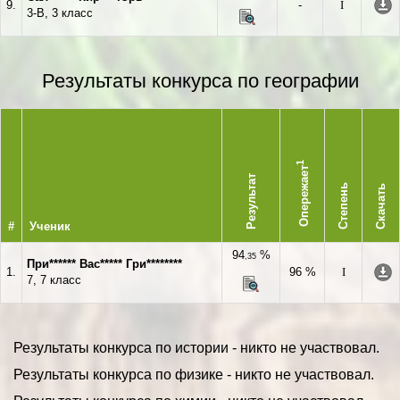
9.
-
I
3-В, 3 класс
Результаты конкурса по географии
1
Опережает
Результат
Степень
Скачать
#
Ученик
94
%
,35
При****** Вас***** Гри********
1.
96 %
I
7, 7 класс
Результаты конкурса по истории - никто не участвовал.
Результаты конкурса по физике - никто не участвовал.