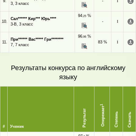
9.
-
I
3, 3 класс
94
%
,25
Сал****** Кир*** Юрь****
10.
-
I
3-В, 3 класс
96
%
,96
При****** Вас***** Гри********
11.
83 %
I
7, 7 класс
Результаты конкурса по английскому
языку
1
Опережает
Результат
Степень
Скачать
#
Ученик