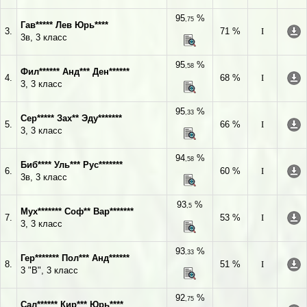
95
%
,75
Гав***** Лев Юрь****
3.
71 %
I
3в, 3 класс
95
%
,58
Фил****** Анд*** Ден******
4.
68 %
I
3, 3 класс
95
%
,33
Сер***** Зах** Эду*******
5.
66 %
I
3, 3 класс
94
%
,58
Биб**** Уль*** Рус*******
6.
60 %
I
3в, 3 класс
93
%
,5
Мух******* Соф** Вар*******
7.
53 %
I
3, 3 класс
93
%
,33
Гер******* Пол*** Анд******
8.
51 %
I
3 "В", 3 класс
92
%
,75
Сал****** Кир*** Юрь****