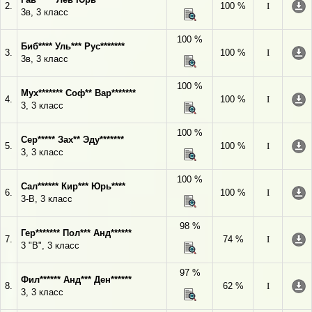
2.
100 %
I
3в, 3 класс
100 %
Биб**** Уль*** Рус*******
3.
100 %
I
3в, 3 класс
100 %
Мух******* Соф** Вар*******
4.
100 %
I
3, 3 класс
100 %
Сер***** Зах** Эду*******
5.
100 %
I
3, 3 класс
100 %
Сал****** Кир*** Юрь****
6.
100 %
I
3-В, 3 класс
98 %
Гер******* Пол*** Анд******
7.
74 %
I
3 "В", 3 класс
97 %
Фил****** Анд*** Ден******
8.
62 %
I
3, 3 класс