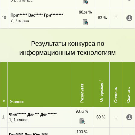
3 В, 3 класс
90
%
,58
При****** Вас***** Гри********
10.
83 %
I
7, 7 класс
Результаты конкурса по
информационным технологиям
1
Опережает
Результат
Степень
Скачать
#
Ученик
93
%
,42
Фил****** Дан*** Ден******
1.
60 %
I
1, 1 класс
100 %
Гав***** Лев Юрь****