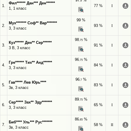
97
%
,8
Фил****** Дан*** Ден******
1.
77 %
I
1, 1 класс
99 %
Мух******* Соф** Вар*******
2.
93 %
I
3, 3 класс
98
%
,75
Куз****** Ден** Сер******
3.
91 %
I
3 В, 3 класс
96
%
,75
Гре****** Тих** Анд******
4.
84 %
I
3, 3 класс
96
%
,7
Гав***** Лев Юрь****
5.
83 %
I
3в, 3 класс
89
%
,75
Сер***** Зах** Эду*******
6.
65 %
I
3, 3 класс
86
%
,85
Биб**** Уль*** Рус*******
7.
58 %
II
3в, 3 класс