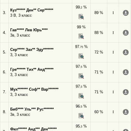
99
%
,2
Куз****** Ден** Сер******
3.
89 %
I
3 В, 3 класс
99 %
Гав***** Лев Юрь****
4.
88 %
I
3в, 3 класс
97
%
,75
Сер***** Зах** Эду*******
5.
72 %
I
3, 3 класс
97
%
,5
Гре****** Тих** Анд******
6.
71 %
I
3, 3 класс
97
%
,5
Мух******* Соф** Вар*******
7.
71 %
I
3, 3 класс
96
%
,5
Биб**** Уль*** Рус*******
8.
60 %
I
3в, 3 класс
95
%
,3
Фил****** Анд*** Ден******