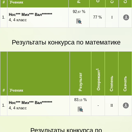
#
Ученик
92
%
,67
Нос*** Мих*** Вал*******
1.
77 %
I
4, 4 класс
Результаты конкурса по математике
1
Опережает
Результат
Степень
Скачать
#
Ученик
83
%
,13
Нос*** Мих*** Вал*******
1.
-
II
4, 4 класс
Результаты конкурса по