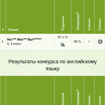
1
Опережает
Результат
Степень
Скачать
#
Ученик
97
%
,78
Нос*** Мих*** Вал*******
1.
80 %
I
4, 4 класс
Результаты конкурса по английскому
языку
1
Опережает
Результат
Степень
Скачать