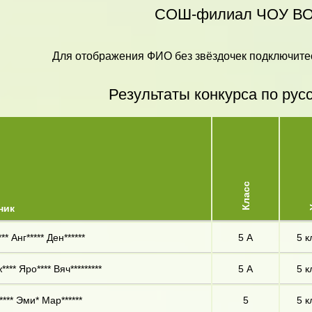
СОШ-филиал ЧОУ ВО
Для отображения ФИО без звёздочек подключитес
Результаты конкурса по рус
Ур
Класс
ник
** Анг***** Ден******
5 А
5 к
*** Яро**** Вяч*********
5 А
5 к
**** Эми* Мар******
5
5 к