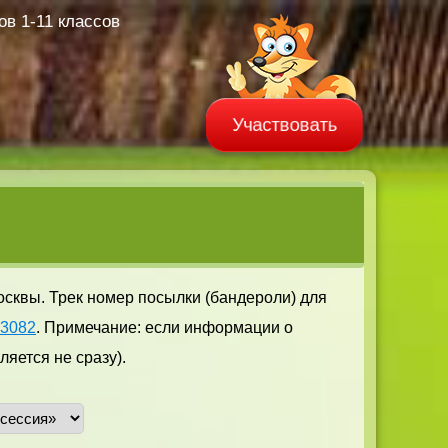
в 1-11 классов
Участвовать
осквы. Трек номер посылки (бандероли) для
03082
. Примечание: если информации о
яется не сразу).