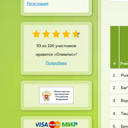
Регистрация
93 из 100 участников
нравится «Олимпис»!
Подробнее
#
Уче
1.
Рыж*
2.
Баг*
3.
Вор
4.
Тиш
5.
Бич