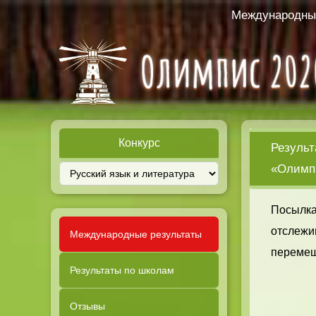
Международный
Конкурс
Результ
«Олимпи
Посылка
отслежи
Международные результаты
перемещ
Результаты по школам
Отзывы