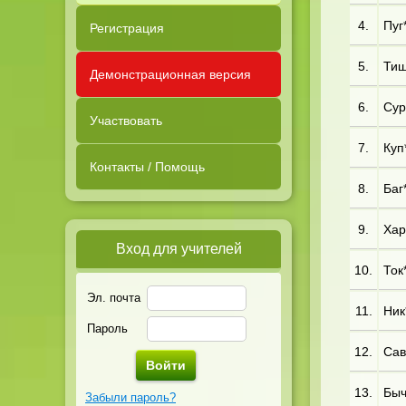
4.
Пуг*
Регистрация
5.
Тиш
Демонстрационная версия
6.
Сур*
Участвовать
7.
Куп*
Контакты / Помощь
8.
Баг
9.
Хар*
Вход для учителей
10.
Ток*
Эл. почта
11.
Ник*
Пароль
12.
Сав*
13.
Быч
Забыли пароль?