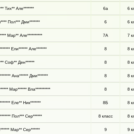
** Тих** Але*******
6а
6 к
**** Пол*** Дми*******
6
6 к
*** Мар** Але**********
7А
7 к
****** Ели****** Але*******
8
8 к
*** Соф** Ден******
8
8 к
****** Ана****** Дми*******
8
8 к
***** Мар****** Вла**********
8
8 к
****** Еле** Ник*******
8Б
8 к
****** Пол*** Сер******
8 класс
8 к
****** Мар** Сер******
9
9 к