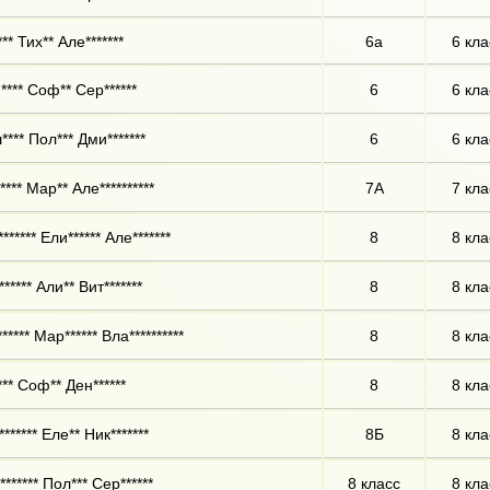
** Тих** Але*******
6а
6 кла
**** Соф** Сер******
6
6 кла
**** Пол*** Дми*******
6
6 кла
*** Мар** Але**********
7А
7 кла
****** Ели****** Але*******
8
8 кла
***** Али** Вит*******
8
8 кла
***** Мар****** Вла**********
8
8 кла
*** Соф** Ден******
8
8 кла
****** Еле** Ник*******
8Б
8 кла
****** Пол*** Сер******
8 класс
8 кла