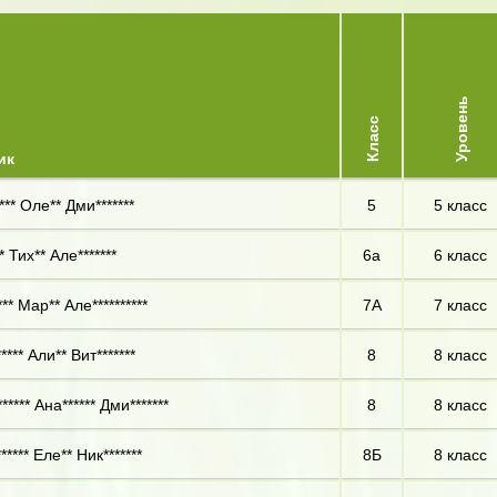
Уровень
Класс
ик
** Оле** Дми*******
5
5 класс
* Тих** Але*******
6а
6 класс
** Мар** Але**********
7А
7 класс
**** Али** Вит*******
8
8 класс
***** Ана****** Дми*******
8
8 класс
***** Еле** Ник*******
8Б
8 класс