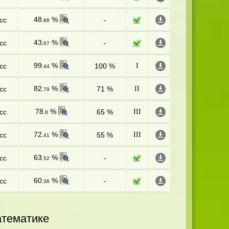
48
%
сс
-
,88
43
%
сс
-
,67
99
%
сс
100 %
I
,44
82
%
сс
71 %
II
,79
78
%
сс
65 %
III
,8
72
%
сс
55 %
III
,41
63
%
сс
-
,52
60
%
сс
-
,36
атематике