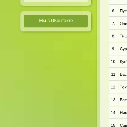
6.
Пуг*
Мы в ВКонтакте
7.
Яни
8.
Тиш
9.
Сур*
10.
Куп*
11.
Вас*
12.
Ток*
13.
Баг
14.
Ник*
15.
Сав*