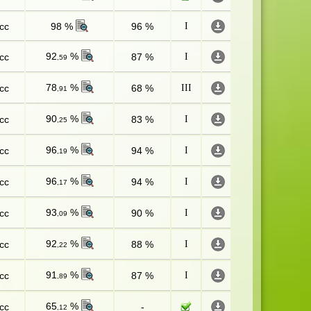
сс
98 %
96 %
I
92
%
сс
87 %
I
,59
78
%
сс
68 %
III
,91
90
%
сс
83 %
I
,25
96
%
сс
94 %
I
,19
96
%
сс
94 %
I
,17
93
%
сс
90 %
I
,09
92
%
сс
88 %
I
,22
91
%
сс
87 %
I
,89
65
%
сс
-
,12