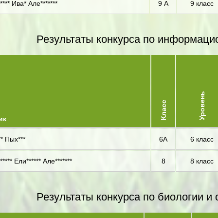
*** Ива* Але*******
9 А
9 класс
Результаты конкурса по информаци
Уровень
Класс
ик
* Пых***
6А
6 класс
***** Ели****** Але*******
8
8 класс
Результаты конкурса по биологии 