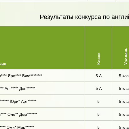
Результаты конкурса по англи
Уровень
Класс
ник
*** Яро**** Вяч*********
5 А
5 кла
** Анг***** Ден******
5 А
5 кла
****** Юри* Арт******
5
5 кла
**** Оле** Дми*******
5
5 кла
**** Эми* Мар******
5
5 кла