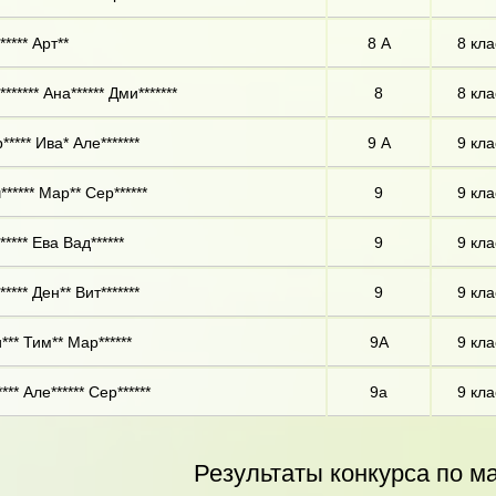
**** Арт**
8 А
8 кла
****** Ана****** Дми*******
8
8 кла
***** Ива* Але*******
9 А
9 кла
****** Мар** Сер******
9
9 кла
**** Ева Вад******
9
9 кла
**** Ден** Вит*******
9
9 кла
*** Тим** Мар******
9А
9 кла
*** Але****** Сер******
9а
9 кла
Результаты конкурса по м