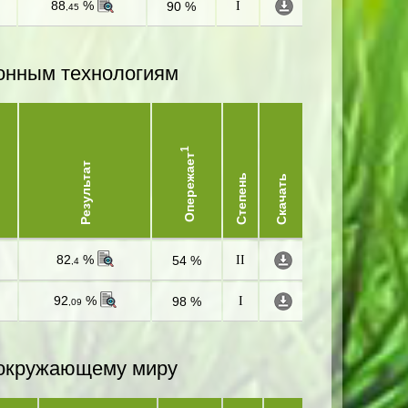
88
%
90 %
I
,45
онным технологиям
1
Опережает
Результат
Степень
Скачать
82
%
54 %
II
,4
92
%
98 %
I
,09
и окружающему миру