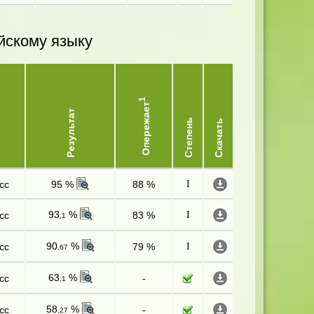
йскому языку
1
Опережает
Результат
Степень
Скачать
сс
95 %
88 %
I
93
%
сс
83 %
I
,1
90
%
сс
79 %
I
,67
63
%
сс
-
,1
58
%
сс
-
,27