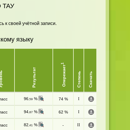
 ТАУ
ь к своей учётной записи.
скому языку
1
Опережает
Результат
овень
Степень
Скачать
96
%
ласс
74 %
I
,59
94
%
ласс
62 %
I
,87
82
%
ласс
-
II
,41