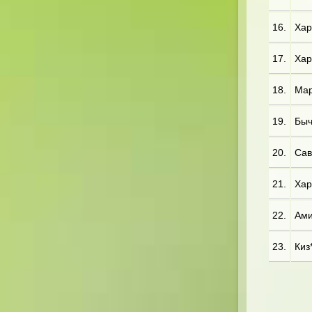
16.
Хар*
17.
Хар*
18.
Мар
19.
Быч
20.
Сав*
21.
Хар*
22.
Ами
23.
Киз*