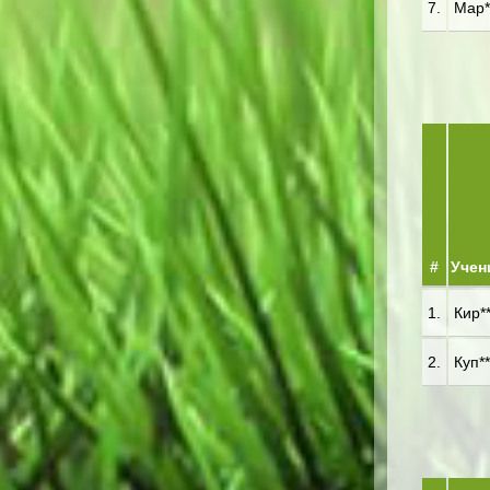
7.
Мар**
#
Учен
1.
Кир**
2.
Куп**