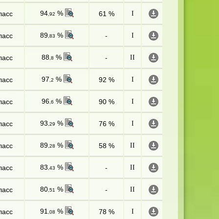
94
%
ласс
61 %
I
,92
89
%
ласс
-
I
,83
88
%
ласс
-
II
,8
97
%
ласс
92 %
I
,2
96
%
ласс
90 %
I
,6
93
%
ласс
76 %
I
,29
89
%
ласс
58 %
II
,28
83
%
ласс
-
II
,43
80
%
ласс
-
II
,51
91
%
ласс
78 %
I
,08