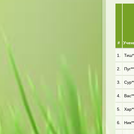
#
Учен
1.
Тиш**
2.
Пуг**
3.
Сур**
4.
Вас**
5.
Хар**
6.
Ник**