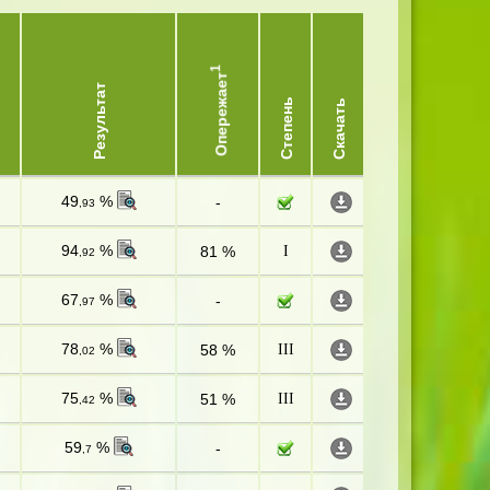
1
Опережает
Результат
Степень
Скачать
49
%
-
,93
94
%
81 %
I
,92
67
%
-
,97
78
%
58 %
III
,02
75
%
51 %
III
,42
59
%
-
,7