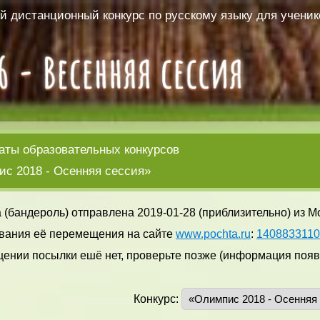
 дистанционный конкурс по русскому языку для ученико
аты образовательных конкурсов
с 2018 - Осенняя сессия»
 (бандероль) отправлена 2019-01-28 (приблизительно) из М
вания её перемещения на сайте
www.pochta.ru
:
140883311
ении посылки ешё нет, проверьте позже (информация появл
Конкурс: