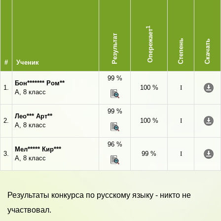
1
Опережает
Результат
Степень
Скачать
#
Ученик
99 %
Бон******* Ром**
1.
100 %
I
А, 8 класс
99 %
Лео*** Арт**
2.
100 %
I
А, 8 класс
96 %
Мел***** Кир***
3.
99 %
I
А, 8 класс
Результаты конкурса по русскому языку - никто не
участвовал.