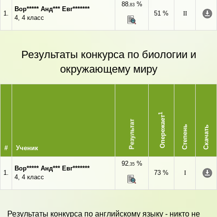
88
%
,83
Вор***** Анд*** Евг*******
1.
51 %
II
4, 4 класс
Результаты конкурса по биологии и
окружающему миру
1
Опережает
Результат
Степень
Скачать
#
Ученик
92
%
,35
Вор***** Анд*** Евг*******
1.
73 %
I
4, 4 класс
Результаты конкурса по английскому языку - никто не