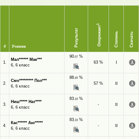
1
Опережает
Результат
Степень
Скачать
#
Ученик
90
%
,07
Мал****** Мак***
1.
63 %
I
6, 6 класс
88
%
,45
Смо********* Пол***
2.
57 %
II
6, 6 класс
83
%
,33
Ниш***** Нат****
3.
-
II
6, 6 класс
83
%
,33
Кас****** Анг*****
4.
-
II
6, 6 класс