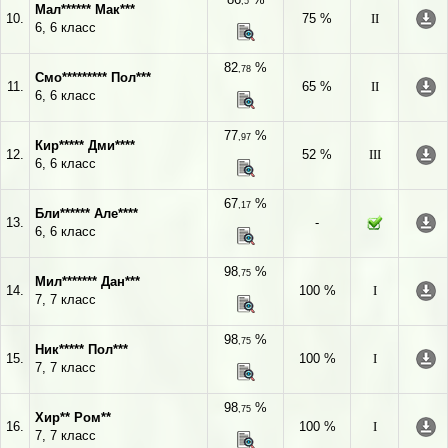
,5
Мал****** Мак***
10.
75 %
II
6, 6 класс
82
%
,78
Смо********* Пол***
11.
65 %
II
6, 6 класс
77
%
,97
Кир***** Дми****
12.
52 %
III
6, 6 класс
67
%
,17
Бли****** Але****
13.
-
6, 6 класс
98
%
,75
Мил******* Дан***
14.
100 %
I
7, 7 класс
98
%
,75
Ник***** Пол***
15.
100 %
I
7, 7 класс
98
%
,75
Хир** Ром**
16.
100 %
I
7, 7 класс