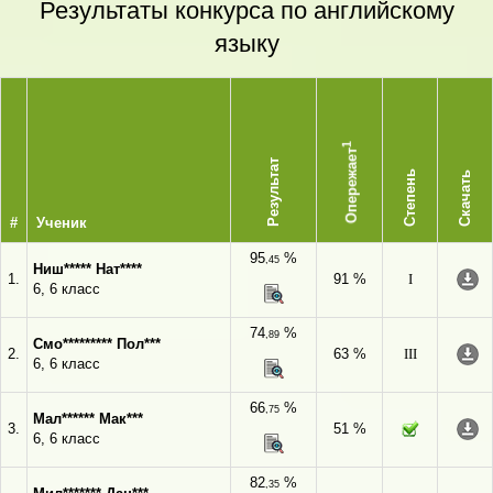
Результаты конкурса по английскому
языку
1
Опережает
Результат
Степень
Скачать
#
Ученик
95
%
,45
Ниш***** Нат****
1.
91 %
I
6, 6 класс
74
%
,89
Смо********* Пол***
2.
63 %
III
6, 6 класс
66
%
,75
Мал****** Мак***
3.
51 %
6, 6 класс
82
%
,35