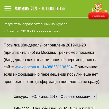
Участвовать
Результаты образовательных конкурсов
«Олимпис 2018 - Осенняя сессия»
Посылка (бандероль) отправлена 2019-01-28
(приблизительно) из Москвы. Трек номер посылки
(бандероли) для отслеживания её перемещения на
сайте
www.pochta.ru
:
14088331136394
. Примечание:
если информации о перемещении посылки ешё нет,
проверьте позже (информация появляется не сразу).
Конкурс:
МБОУ "Лицей им. А.И.Данилова"