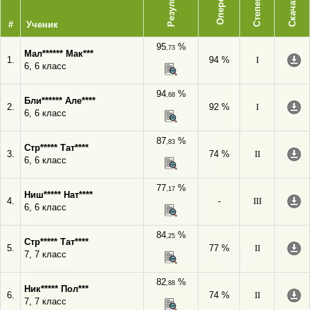
Опережает
Результат
Степень
Скачать
#
Ученик
95
%
,73
Мал****** Мак***
1.
94 %
I
6, 6 класс
94
%
,68
Бли****** Але****
2.
92 %
I
6, 6 класс
87
%
,83
Стр***** Тат****
3.
74 %
II
6, 6 класс
77
%
,17
Ниш***** Нат****
4.
-
III
6, 6 класс
84
%
,25
Стр***** Тат****
5.
77 %
II
7, 7 класс
82
%
,88
Ник***** Пол***
6.
74 %
II
7, 7 класс