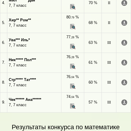
Мил******* Дан***
4.
70 %
II
7, 7 класс
80
%
,79
Хир** Ром**
5.
68 %
II
7, 7 класс
77
%
,28
Ува*** Иль*
6.
63 %
III
7, 7 класс
76
%
,28
Ник***** Пол***
7.
61 %
III
7, 7 класс
76
%
,04
Стр***** Тат****
8.
60 %
III
7, 7 класс
74
%
,04
Чек****** Ана******
9.
57 %
III
7, 7 класс
Результаты конкурса по математике