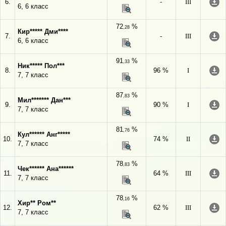
6.
-
III
6, 6 класс
72
%
,28
Кир***** Дми****
7.
-
III
6, 6 класс
91
%
,33
Ник***** Пол***
8.
96 %
I
7, 7 класс
87
%
,83
Мил******* Дан***
9.
90 %
I
7, 7 класс
81
%
,76
Кул****** Анг*****
10.
74 %
II
7, 7 класс
78
%
,83
Чек****** Ана******
11.
64 %
III
7, 7 класс
78
%
,16
Хир** Ром**
12.
62 %
III
7, 7 класс