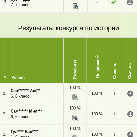
13.
-
7, 7 класс
Результаты конкурса по истории
1
Опережает
Результат
Степень
Скачать
#
Ученик
100 %
Сен******* Алё**
1.
100 %
I
6, 6 класс
100 %
Сам****** Мил***
2.
100 %
I
6, 6 класс
100 %
Гул**** Вал****
3.
100 %
I