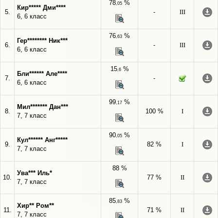
78
%
,05
Кир***** Дми****
5.
-
III
6, 6 класс
76
%
,63
Гер******** Ник***
6.
-
III
6, 6 класс
15
%
,6
Бли****** Але****
7.
-
6, 6 класс
99
%
,17
Мил******* Дан***
8.
100 %
I
7, 7 класс
90
%
,05
Кул****** Анг*****
9.
82 %
I
7, 7 класс
88 %
Ува*** Иль*
10.
77 %
II
7, 7 класс
85
%
,83
Хир** Ром**
11.
71 %
II
7, 7 класс