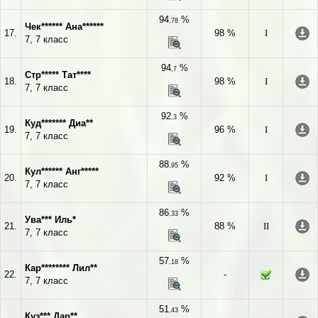
94
%
,78
Чек****** Ана******
17.
98 %
I
7, 7 класс
94
%
,7
Стр***** Тат****
18.
98 %
I
7, 7 класс
92
%
,3
Куд******* Диа**
19.
96 %
I
7, 7 класс
88
%
,95
Кул****** Анг*****
20.
92 %
I
7, 7 класс
86
%
,33
Ува*** Иль*
21.
88 %
II
7, 7 класс
57
%
,18
Кар******** Лил**
22.
-
7, 7 класс
51
%
,43
Куз*** Дар**