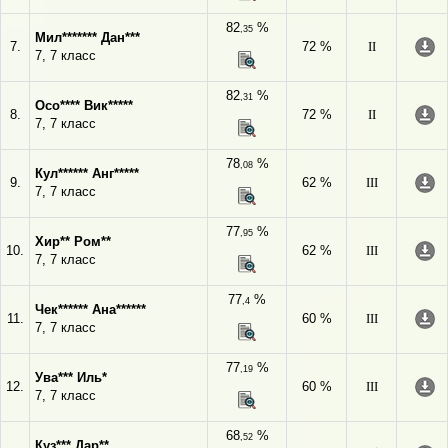
82
%
,35
Мил******* Дан***
7.
72 %
II
7, 7 класс
82
%
,31
Осо**** Вик*****
8.
72 %
II
7, 7 класс
78
%
,08
Кул****** Анг*****
9.
62 %
III
7, 7 класс
77
%
,95
Хир** Ром**
10.
62 %
III
7, 7 класс
77
%
,4
Чек****** Ана******
11.
60 %
III
7, 7 класс
77
%
,19
Ува*** Иль*
12.
60 %
III
7, 7 класс
68
%
,52
Куз*** Дар**