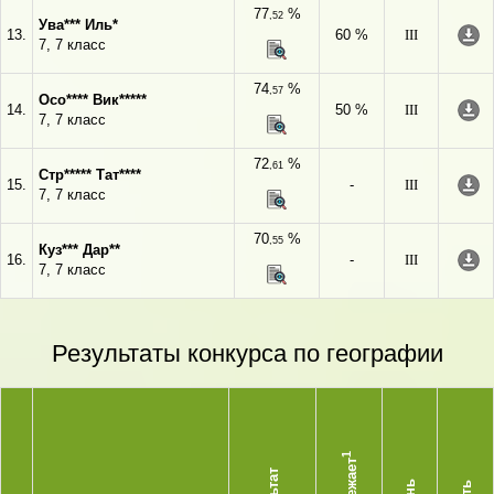
77
%
,52
Ува*** Иль*
13.
60 %
III
7, 7 класс
74
%
,57
Осо**** Вик*****
14.
50 %
III
7, 7 класс
72
%
,61
Стр***** Тат****
15.
-
III
7, 7 класс
70
%
,55
Куз*** Дар**
16.
-
III
7, 7 класс
Результаты конкурса по географии
1