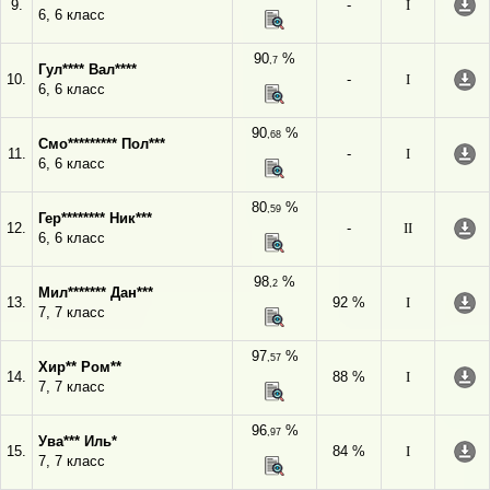
9.
-
I
6, 6 класс
90
%
,7
Гул**** Вал****
10.
-
I
6, 6 класс
90
%
,68
Смо********* Пол***
11.
-
I
6, 6 класс
80
%
,59
Гер******** Ник***
12.
-
II
6, 6 класс
98
%
,2
Мил******* Дан***
13.
92 %
I
7, 7 класс
97
%
,57
Хир** Ром**
14.
88 %
I
7, 7 класс
96
%
,97
Ува*** Иль*
15.
84 %
I
7, 7 класс