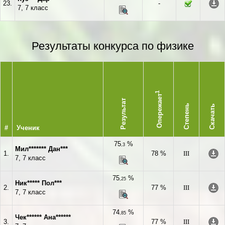
23.
-
7, 7 класс
Результаты конкурса по физике
1
Опережает
Результат
Степень
Скачать
#
Ученик
75
%
,3
Мил******* Дан***
1.
78 %
III
7, 7 класс
75
%
,25
Ник***** Пол***
2.
77 %
III
7, 7 класс
74
%
,85
Чек****** Ана******
3.
77 %
III