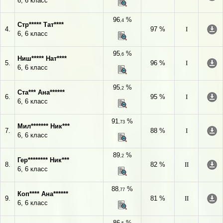
6, 6 класс
96
%
,4
Стр***** Тат****
4.
97 %
I
6, 6 класс
95
%
,6
Ниш***** Нат****
5.
96 %
I
6, 6 класс
95
%
,2
Ста*** Ана******
6.
95 %
I
6, 6 класс
91
%
,73
Мил******* Ник***
7.
88 %
I
6, 6 класс
89
%
,2
Гер******** Ник***
8.
82 %
II
6, 6 класс
88
%
,77
Коп**** Ана******
9.
81 %
II
6, 6 класс
86
%