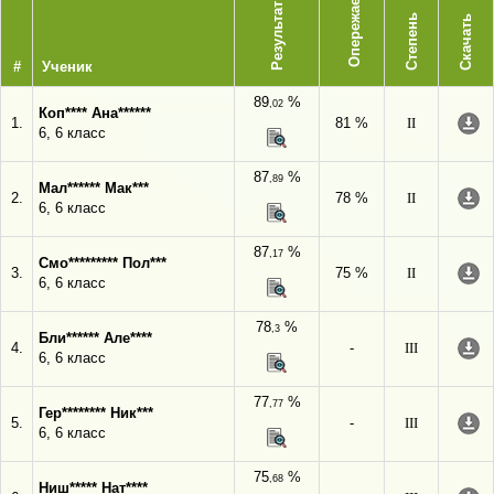
Опережает
Результат
Степень
Скачать
#
Ученик
89
%
,02
Коп**** Ана******
1.
81 %
II
6, 6 класс
87
%
,89
Мал****** Мак***
2.
78 %
II
6, 6 класс
87
%
,17
Смо********* Пол***
3.
75 %
II
6, 6 класс
78
%
,3
Бли****** Але****
4.
-
III
6, 6 класс
77
%
,77
Гер******** Ник***
5.
-
III
6, 6 класс
75
%
,68
Ниш***** Нат****