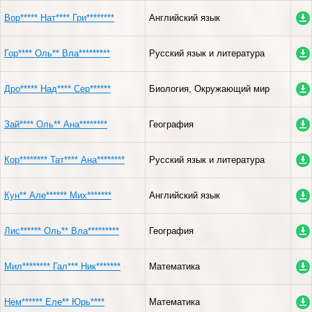
Вор***** Нат**** Гри********
Английский язык
Гор**** Оль** Вла*********
Русский язык и литература
Дро***** Над**** Сер******
Биология, Окружающий мир
Зай**** Оль** Ана********
География
Кор******** Тат**** Ана********
Русский язык и литература
Кун** Але****** Мих*******
Английский язык
Лис****** Оль** Вла*********
География
Мил******** Гал*** Ник*******
Математика
Нем****** Еле** Юрь****
Математика