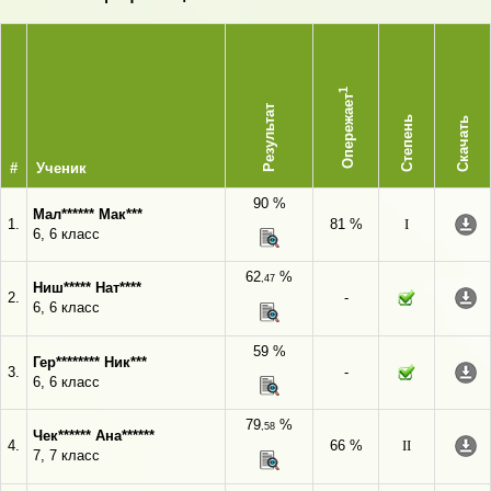
1
Опережает
Результат
Степень
Скачать
#
Ученик
90 %
Мал****** Мак***
1.
81 %
I
6, 6 класс
62
%
,47
Ниш***** Нат****
2.
-
6, 6 класс
59 %
Гер******** Ник***
3.
-
6, 6 класс
79
%
,58
Чек****** Ана******
4.
66 %
II
7, 7 класс