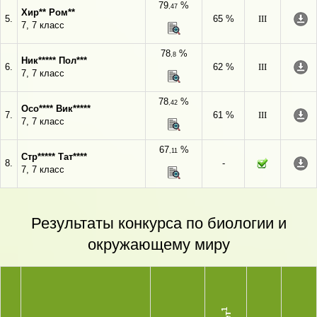
79
%
,47
Хир** Ром**
5.
65 %
III
7, 7 класс
78
%
,8
Ник***** Пол***
6.
62 %
III
7, 7 класс
78
%
,42
Осо**** Вик*****
7.
61 %
III
7, 7 класс
67
%
,11
Стр***** Тат****
8.
-
7, 7 класс
Результаты конкурса по биологии и
окружающему миру
1