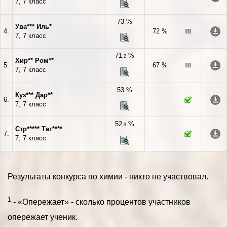
7, 7 класс
73 %
Ува*** Иль*
4.
72 %
III
7, 7 класс
71
%
,2
Хир** Ром**
5.
67 %
III
7, 7 класс
53 %
Куз*** Дар**
6.
-
7, 7 класс
52
%
,9
Стр***** Тат****
7.
-
7, 7 класс
Результаты конкурса по химии - никто не участвовал.
1
- «Опережает» - сколько процентов участников
опережает ученик.