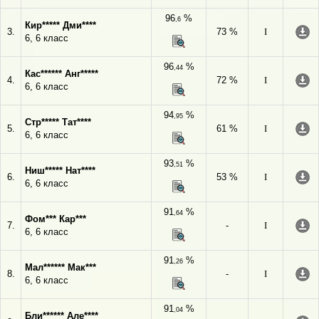
96
%
,6
Кир***** Дми****
3.
73 %
I
6, 6 класс
96
%
,44
Кас****** Анг*****
4.
72 %
I
6, 6 класс
94
%
,95
Стр***** Тат****
5.
61 %
I
6, 6 класс
93
%
,51
Ниш***** Нат****
6.
53 %
I
6, 6 класс
91
%
,64
Фом*** Кар***
7.
-
I
6, 6 класс
91
%
,26
Мал****** Мак***
8.
-
I
6, 6 класс
91
%
,04
Бли****** Але****