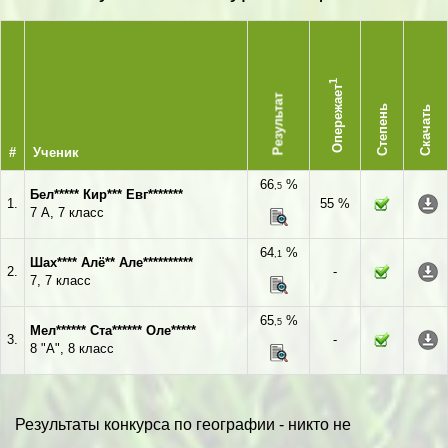
1
Опережает
Результат
Степень
Скачать
#
Ученик
66
%
,5
Бел***** Кир*** Евг*******
1.
55 %
7 А, 7 класс
64
%
,1
Шах**** Алё** Але**********
2.
-
7, 7 класс
65
%
,5
Мел****** Ста****** Оле*****
3.
-
8 "А", 8 класс
Результаты конкурса по географии - никто не