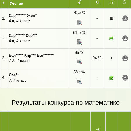
#
Ученик
70
%
,43
Сар******* Жен*
1.
-
III
4 в, 4 класс
61
%
,13
Сар****** Сер***
2.
-
4 в, 4 класс
96 %
Бел***** Кир*** Евг*******
3.
94 %
I
7 А, 7 класс
58
%
,4
Све**
4.
-
7, 7 класс
Результаты конкурса по математике
1