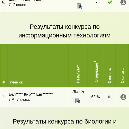
6.
-
7, 7 класс
Результаты конкурса по
информационным технологиям
1
Опережает
Результат
Степень
Скачать
#
Ученик
78
%
,87
Бел***** Кир*** Евг*******
1.
62 %
III
7 А, 7 класс
Результаты конкурса по биологии и