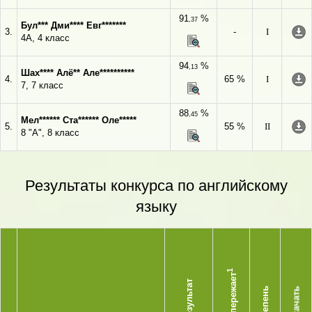
91
%
,37
Бул*** Дми**** Евг*******
3.
-
I
4А, 4 класс
94
%
,13
Шах**** Алё** Але**********
4.
65 %
I
7, 7 класс
88
%
,45
Мел****** Ста****** Оле*****
5.
55 %
II
8 "А", 8 класс
Результаты конкурса по английскому
языку
1
Опережает
Результат
Степень
Скачать