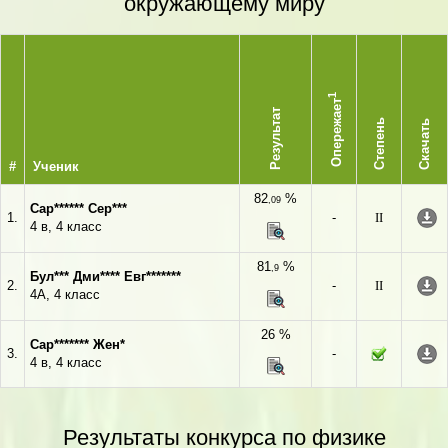
окружающему миру
1
Опережает
Результат
Степень
Скачать
#
Ученик
82
%
,09
Сар****** Сер***
1.
-
II
4 в, 4 класс
81
%
,9
Бул*** Дми**** Евг*******
2.
-
II
4А, 4 класс
26 %
Сар******* Жен*
3.
-
4 в, 4 класс
Результаты конкурса по физике