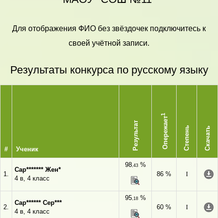
Для отображения ФИО без звёздочек подключитесь к
своей учётной записи.
Результаты конкурса по русскому языку
1
Опережает
Результат
Степень
Скачать
#
Ученик
98
%
,43
Сар******* Жен*
1.
86 %
I
4 в, 4 класс
95
%
,18
Сар****** Сер***
2.
60 %
I
4 в, 4 класс