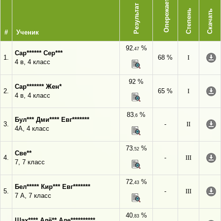
Опережает
Результат
Степень
Скачать
#
Ученик
92
%
,47
Сар****** Сер***
1.
68 %
I
4 в, 4 класс
92 %
Сар******* Жен*
2.
65 %
I
4 в, 4 класс
83
%
,6
Бул*** Дми**** Евг*******
3.
-
II
4А, 4 класс
73
%
,52
Све**
4.
-
III
7, 7 класс
72
%
,43
Бел***** Кир*** Евг*******
5.
-
III
7 А, 7 класс
40
%
,83
Шах**** Алё** Але**********