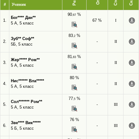
#
Ученик
90
%
,67
Бог**** Дан**
1.
67 %
I
5 А, 5 класс
83
%
,2
Зуб** Соф**
2.
-
II
5Б, 5 класс
81
%
,83
Жер***** Ром**
3.
-
II
5 А, 5 класс
80 %
Нис****** Вла*****
4.
-
II
5 А, 5 класс
77
%
,5
Сол******* Ром**
5.
-
III
5 А, 5 класс
76 %
Зве**** Вик*****
6.
-
III
5 Б, 5 класс