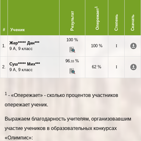
1
Опережает
Результат
Степень
Скачать
#
Ученик
100 %
Жер***** Дан***
1.
100 %
I
9 А, 9 класс
96
%
,33
Суш***** Мих***
2.
62 %
I
9 А, 9 класс
1
- «Опережает» - сколько процентов участников
опережает ученик.
Выражаем благодарность учителям, организовавшим
участие учеников в образовательных конкурсах
«Олимпис»: