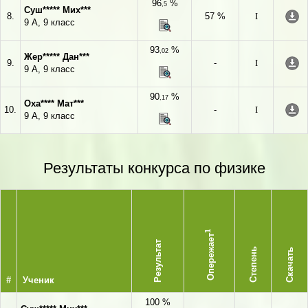
96
%
,5
Суш***** Мих***
8.
57 %
I
9 А, 9 класс
93
%
,02
Жер***** Дан***
9.
-
I
9 А, 9 класс
90
%
,17
Оха**** Мат***
10.
-
I
9 А, 9 класс
Результаты конкурса по физике
1
Опережает
Результат
Степень
Скачать
#
Ученик
100 %