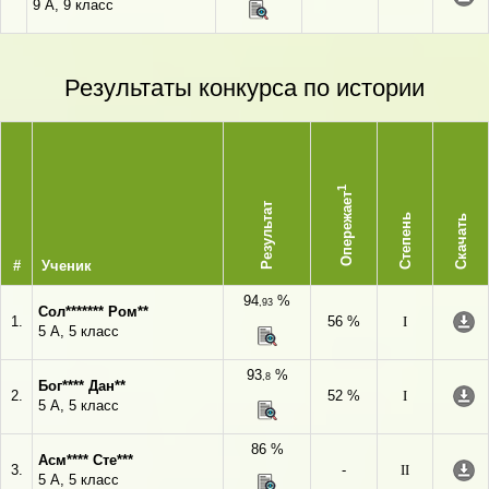
9 А, 9 класс
Результаты конкурса по истории
1
Опережает
Результат
Степень
Скачать
#
Ученик
94
%
,93
Сол******* Ром**
1.
56 %
I
5 А, 5 класс
93
%
,8
Бог**** Дан**
2.
52 %
I
5 А, 5 класс
86 %
Асм**** Сте***
3.
-
II
5 А, 5 класс