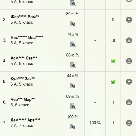
5 А, 5 класс
89
%
,25
Жер***** Ром**
2.
-
II
5 А, 5 класс
74
%
,2
Нис****** Вла*****
3.
-
III
5 А, 5 класс
68
%
,95
Асм**** Сте***
4.
-
5 А, 5 класс
44
%
,8
Кул**** Зах**
5.
-
5 А, 5 класс
89
%
,53
Чер*** Мар**
6.
-
I
6, 6 класс
100 %
Дем***** Арт****
7.
100 %
I
7 А, 7 класс