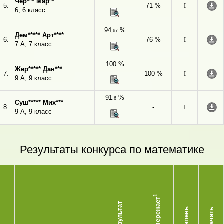
Чер*** Мар**
5.
71 %
I
6, 6 класс
94
%
,67
Дем***** Арт****
6.
76 %
I
7 А, 7 класс
100 %
Жер***** Дан***
7.
100 %
I
9 А, 9 класс
91
%
,6
Суш***** Мих***
8.
-
I
9 А, 9 класс
Результаты конкурса по математике
1
Опережает
Результат
Степень
Скачать