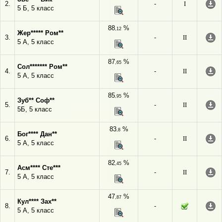
2.
-
I
5 Б, 5 класс
88
%
,12
Жер***** Ром**
3.
-
II
5 А, 5 класс
87
%
,65
Сол******* Ром**
4.
-
II
5 А, 5 класс
85
%
,95
Зуб** Соф**
5.
-
II
5Б, 5 класс
83
%
,8
Бог**** Дан**
6.
-
II
5 А, 5 класс
82
%
,45
Асм**** Сте***
7.
-
II
5 А, 5 класс
47
%
,87
Кул**** Зах**
8.
-
5 А, 5 класс