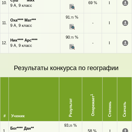
Суш***** Мих***
10.
69 %
I
9 А, 9 класс
91
%
,75
Оха**** Мат***
11.
-
I
9 А, 9 класс
90
%
,75
Ник**** Арс****
12.
-
I
9 А, 9 класс
Результаты конкурса по географии
1
Опережает
Результат
Степень
Скачать
#
Ученик
93
%
,25
Бог**** Дан**
1.
58 %
I