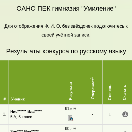
ОАНО ПЕК гимназия "Умиление"
Для отображения Ф. И. О. без звёздочек подключитесь к
своей учётной записи.
Результаты конкурса по русскому языку
1
Опережает
Результат
Степень
Скачать
#
Ученик
91
%
,9
Нис****** Вла*****
1.
-
I
5 А, 5 класс
90
%
,7
Зве**** Вик*****