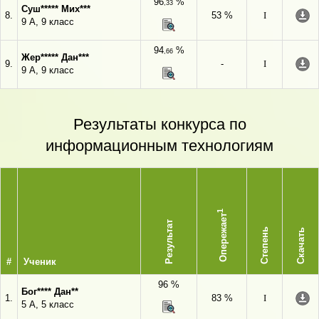
96
%
,33
Суш***** Мих***
8.
53 %
I
9 А, 9 класс
94
%
,66
Жер***** Дан***
9.
-
I
9 А, 9 класс
Результаты конкурса по
информационным технологиям
1
Опережает
Результат
Степень
Скачать
#
Ученик
96 %
Бог**** Дан**
1.
83 %
I
5 А, 5 класс