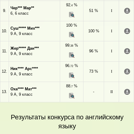
92
%
,4
Чер*** Мар**
9.
51 %
I
6, 6 класс
100 %
Суш***** Мих***
10.
100 %
I
9 А, 9 класс
99
%
,38
Жер***** Дан***
11.
96 %
I
9 А, 9 класс
96
%
,72
Ник**** Арс****
12.
73 %
I
9 А, 9 класс
88
%
,7
Оха**** Мат***
13.
-
II
9 А, 9 класс
Результаты конкурса по английскому
языку