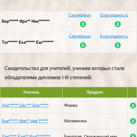
Сертификат
Благодарность
Бер****** Ири** Ник*******
Сертификат
Благодарность
Тат****** Ека****** Евг*******
Свидетельства для учителей, ученики которых стали
обладателями дипломов I-III степеней:
Учитель
Предмет
Але****** Окс*** Бор******
Физика
Бер****** Ири** Ник*******
Математика
Дав***** Еле** Вла*********
Биология, Окружающий мир