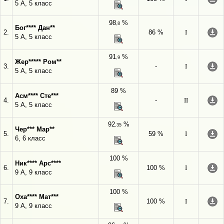
5 А, 5 класс
98
%
,8
Бог**** Дан**
2.
86 %
I
5 А, 5 класс
91
%
,9
Жер***** Ром**
3.
-
I
5 А, 5 класс
89 %
Асм**** Сте***
4.
-
II
5 А, 5 класс
92
%
,35
Чер*** Мар**
5.
59 %
I
6, 6 класс
100 %
Ник**** Арс****
6.
100 %
I
9 А, 9 класс
100 %
Оха**** Мат***
7.
100 %
I
9 А, 9 класс