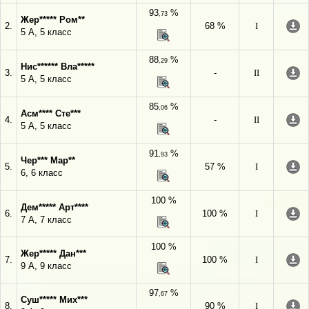
93
%
,73
Жер***** Ром**
2.
68 %
I
5 А, 5 класс
88
%
,29
Нис****** Вла*****
3.
-
II
5 А, 5 класс
85
%
,06
Асм**** Сте***
4.
-
II
5 А, 5 класс
91
%
,93
Чер*** Мар**
5.
57 %
I
6, 6 класс
100 %
Дем***** Арт****
6.
100 %
I
7 А, 7 класс
100 %
Жер***** Дан***
7.
100 %
I
9 А, 9 класс
97
%
,67
Суш***** Мих***
8.
90 %
I