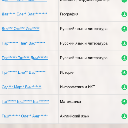
Дав***** Еле** Вла*********
География
Ляч*** Окс*** Ива*****
Русский язык и литература
Пар******* Нин* Вас*******
Русский язык и литература
Про****** Тат**** Дми*******
Русский язык и литература
Пря****** Еле** Вас*******
История
Сед*** Мар** Вик*******
Информатика и ИКТ
Тат****** Ека****** Евг*******
Математика
Таш******** Оле** Анд******
Английский язык