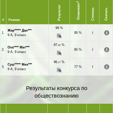
1
Опережает
Результат
Степень
Скачать
#
Ученик
99 %
Жер***** Дан***
1.
95 %
I
9 А, 9 класс
97
%
,42
Оха**** Мат***
2.
85 %
I
9 А, 9 класс
96
%
,17
Суш***** Мих***
3.
77 %
I
9 А, 9 класс
Результаты конкурса по
обществознанию