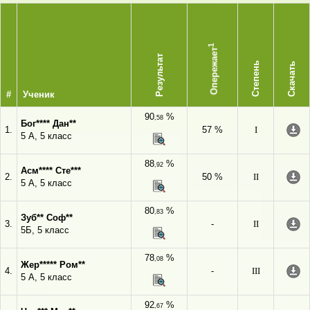
1
Опережает
Результат
Степень
Скачать
#
Ученик
90
%
,58
Бог**** Дан**
1.
57 %
I
5 А, 5 класс
88
%
,92
Асм**** Сте***
2.
50 %
II
5 А, 5 класс
80
%
,83
Зуб** Соф**
3.
-
II
5Б, 5 класс
78
%
,08
Жер***** Ром**
4.
-
III
5 А, 5 класс
92
%
,67