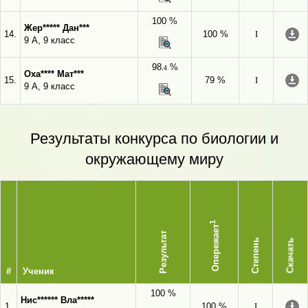
100 %
Жер***** Дан***
14.
100 %
I
9 А, 9 класс
98
%
,4
Оха**** Мат***
15.
79 %
I
9 А, 9 класс
Результаты конкурса по биологии и
окружающему миру
1
Опережает
Результат
Степень
Скачать
#
Ученик
100 %
Нис****** Вла*****
1.
100 %
I