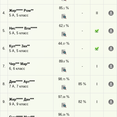
85
%
,1
Жер***** Ром**
4.
-
II
5 А, 5 класс
62
%
,3
Нис****** Вла*****
5.
-
5 А, 5 класс
44
%
,37
Кул**** Зах**
6.
-
5 А, 5 класс
89
%
,8
Чер*** Мар**
7.
-
I
6, 6 класс
98
%
,75
Дем***** Арт****
8.
85 %
I
7 А, 7 класс
97
%
,08
Жер***** Дан***
9.
82 %
I
9 А, 9 класс
96
%
,28