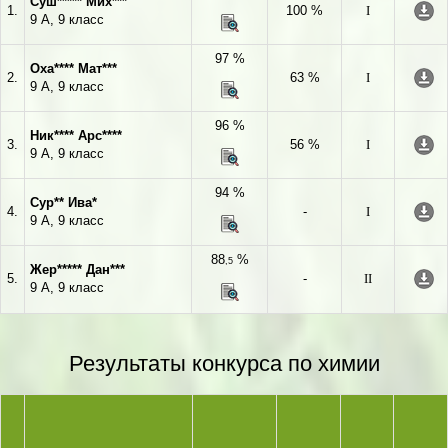
Суш***** Мих***
1.
100 %
I
9 А, 9 класс
97 %
Оха**** Мат***
2.
63 %
I
9 А, 9 класс
96 %
Ник**** Арс****
3.
56 %
I
9 А, 9 класс
94 %
Сур** Ива*
4.
-
I
9 А, 9 класс
88
%
,5
Жер***** Дан***
5.
-
II
9 А, 9 класс
Результаты конкурса по химии