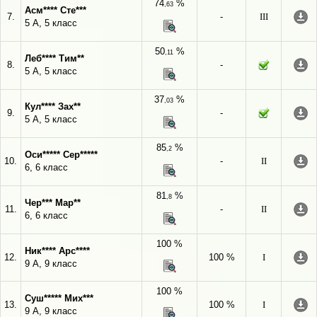
74
%
,63
Асм**** Сте***
7.
-
III
5 А, 5 класс
50
%
,11
Леб**** Тим**
8.
-
5 А, 5 класс
37
%
,03
Кул**** Зах**
9.
-
5 А, 5 класс
85
%
,2
Оси***** Сер*****
10.
-
II
6, 6 класс
81
%
,8
Чер*** Мар**
11.
-
II
6, 6 класс
100 %
Ник**** Арс****
12.
100 %
I
9 А, 9 класс
100 %
Суш***** Мих***
13.
100 %
I
9 А, 9 класс