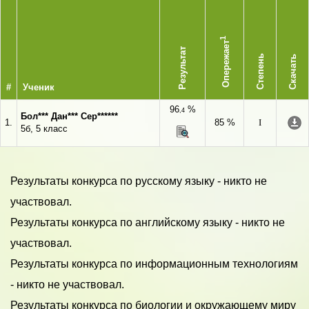
1
Опережает
Результат
Степень
Скачать
#
Ученик
96
%
,4
Бол*** Дан*** Сер******
1.
85 %
I
5б, 5 класс
Результаты конкурса по русскому языку - никто не
участвовал.
Результаты конкурса по английскому языку - никто не
участвовал.
Результаты конкурса по информационным технологиям
- никто не участвовал.
Результаты конкурса по биологии и окружающему миру