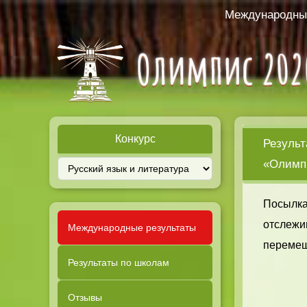
Международный
Конкурс
Результ
«Олимпи
Посылка
отслежи
Международные результаты
перемещ
Результаты по школам
Отзывы