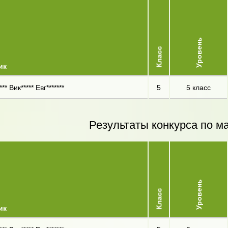
Уровень
Класс
ик
** Вик***** Евг*******
5
5 класс
Результаты конкурса по м
Уровень
Класс
ик