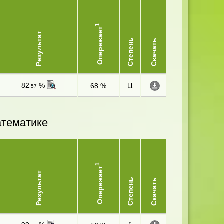
1
Опережает
Результат
Степень
Скачать
82
%
68 %
II
,57
атематике
1
Опережает
Результат
Степень
Скачать