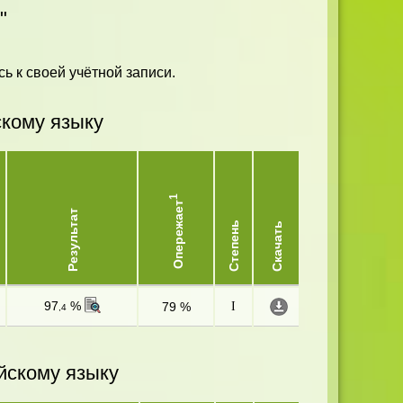
"
ь к своей учётной записи.
скому языку
1
Опережает
Результат
Степень
Скачать
97
%
79 %
I
,4
йскому языку