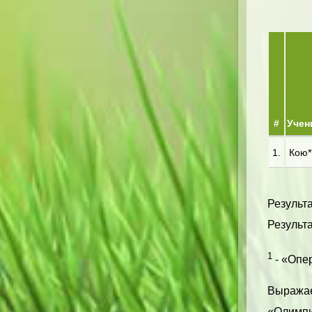
#
Учен
1.
Кою**
Результа
Результа
1
- «Опер
Выражае
«Олимпи