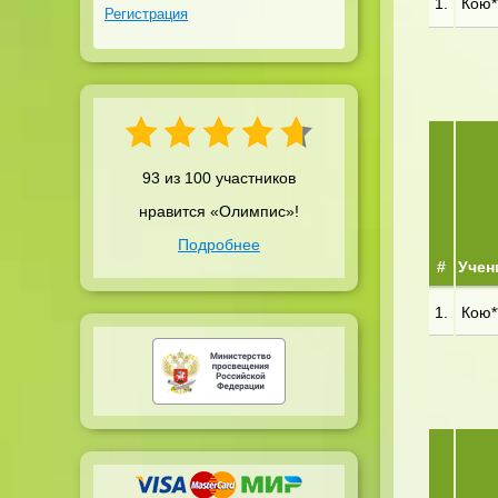
1.
Кою**
Регистрация
93 из 100 участников
нравится «Олимпис»!
Подробнее
#
Учен
1.
Кою**