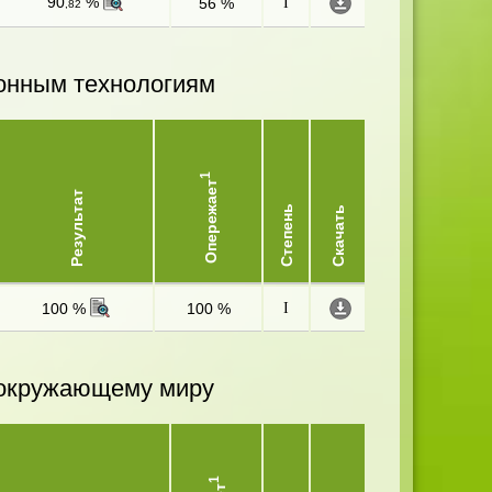
90
%
56 %
I
,82
онным технологиям
1
Опережает
Результат
Степень
Скачать
100 %
100 %
I
и окружающему миру
1