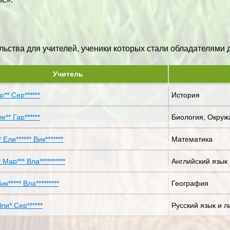
ьства для учителей, ученики которых стали обладателями ди
Учитель
р** Сер******
История
е** Гар******
Биология, Окру
* Ели****** Вик*******
Математика
 Мар*** Вла**********
Английский язык
ик***** Вла*********
География
ли* Сер******
Русский язык и л