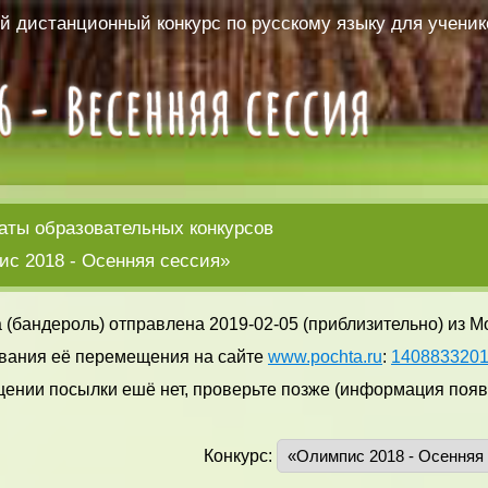
 дистанционный конкурс по русскому языку для ученико
аты образовательных конкурсов
с 2018 - Осенняя сессия»
 (бандероль) отправлена 2019-02-05 (приблизительно) из М
вания её перемещения на сайте
www.pochta.ru
:
140883320
ении посылки ешё нет, проверьте позже (информация появл
Конкурс: