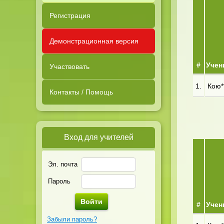
Регистрация
Демонстрационная версия
#
Учен
Участвовать
1.
Кою**
Контакты / Помощь
Вход для учителей
Эл. почта
Пароль
#
Учен
Забыли пароль?