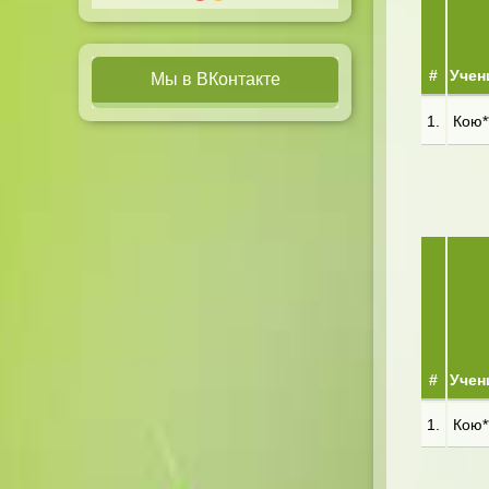
#
Учен
Мы в ВКонтакте
1.
Кою**
#
Учен
1.
Кою**