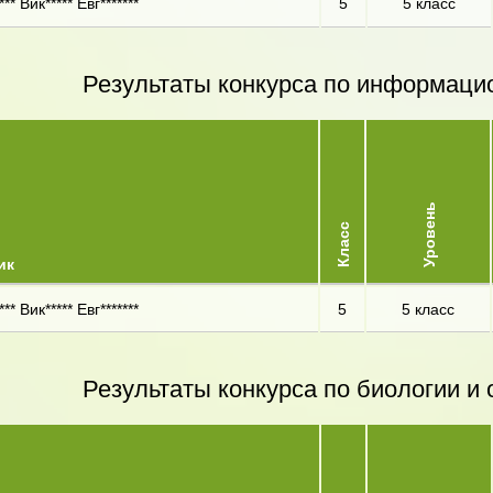
** Вик***** Евг*******
5
5 класс
Результаты конкурса по информаци
Уровень
Класс
ик
** Вик***** Евг*******
5
5 класс
Результаты конкурса по биологии 