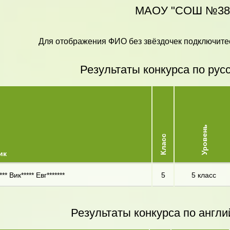
МАОУ "СОШ №38
Для отображения ФИО без звёздочек подключитес
Результаты конкурса по рус
Уровень
Класс
ик
** Вик***** Евг*******
5
5 класс
Результаты конкурса по англи