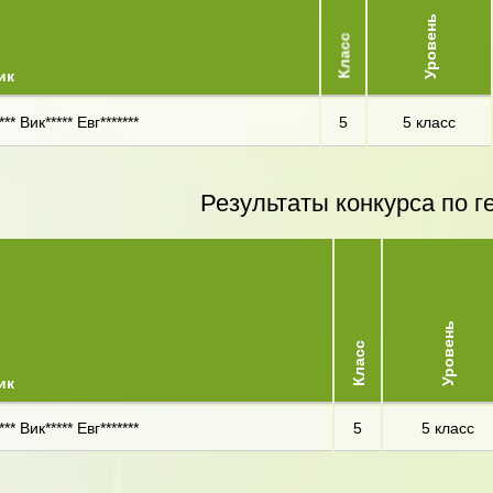
Уровень
Класс
ик
** Вик***** Евг*******
5
5 класс
Результаты конкурса по г
Уровень
Класс
ик
** Вик***** Евг*******
5
5 класс