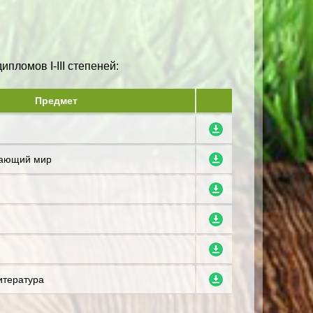
пломов I-III степеней:
Предмет
жающий мир
итература