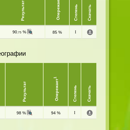
Опережает
Результат
Степень
Скачать
90
%
85 %
I
,75
еографии
1
Опережает
Результат
Степень
Скачать
98 %
94 %
I