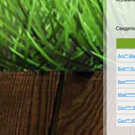
Свидетел
Алк** Ма
Буй*** Ел
Кри******
Май******
Сел**** В
Сыч*** Ю