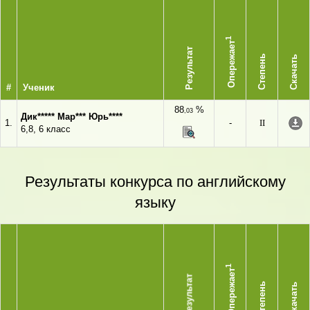
1
Опережает
Результат
Степень
Скачать
#
Ученик
88
%
,03
Дик***** Мар*** Юрь****
1.
-
II
6,8, 6 класс
Результаты конкурса по английскому
языку
1
Опережает
Результат
Степень
Скачать