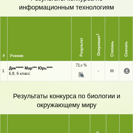
информационным технологиям
1
Опережает
Результат
Степень
Скачать
#
Ученик
71
%
,8
Дик***** Мар*** Юрь****
1.
-
III
6,8, 6 класс
Результаты конкурса по биологии и
окружающему миру
1