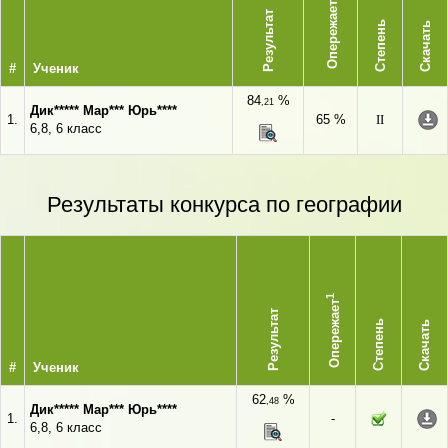
Опережает
Результат
Степень
Скачать
#
Ученик
84
%
,21
Дик***** Мар*** Юрь****
1.
65 %
II
6,8, 6 класс
Результаты конкурса по географии
1
Опережает
Результат
Степень
Скачать
#
Ученик
62
%
,48
Дик***** Мар*** Юрь****
1.
-
6,8, 6 класс