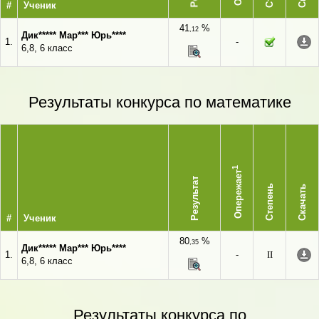
#
Ученик
41
%
,12
Дик***** Мар*** Юрь****
1.
-
6,8, 6 класс
Результаты конкурса по математике
1
Опережает
Результат
Степень
Скачать
#
Ученик
80
%
,35
Дик***** Мар*** Юрь****
1.
-
II
6,8, 6 класс
Результаты конкурса по