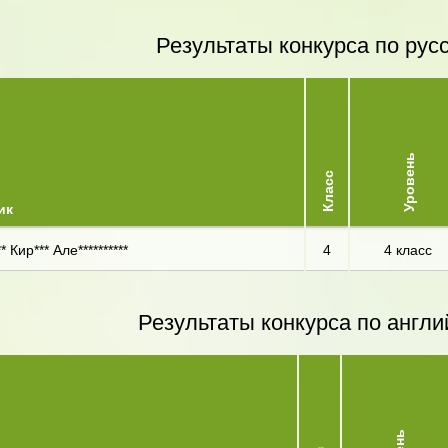
Результаты конкурса по рус
Уровень
Класс
ик
* Кир*** Але**********
4
4 класс
Результаты конкурса по англи