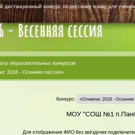
 дистанционный конкурс по русскому языку для ученико
аты образовательных конкурсов
с 2018 - Осенняя сессия»
Конкурс:
МОУ "СОШ №1 п.Панг
Для отображения ФИО без звёздочек подключитес