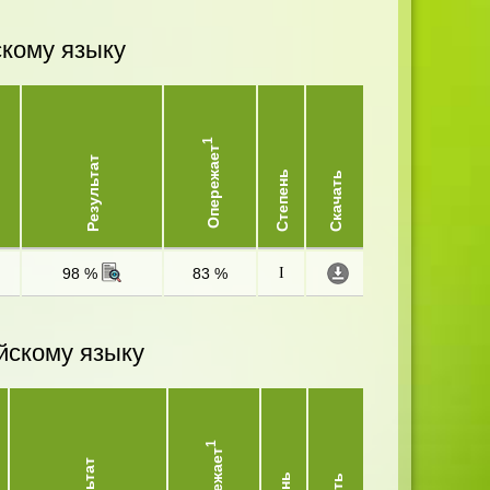
скому языку
1
Опережает
Результат
Степень
Скачать
98 %
83 %
I
йскому языку
1
Опережает