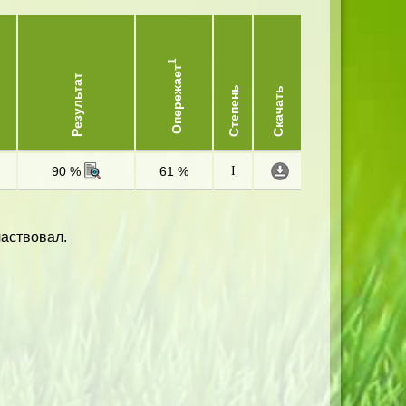
1
Опережает
Результат
Степень
Скачать
90 %
61 %
I
частвовал.