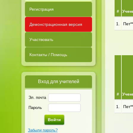
Регистрация
#
Учен
1.
Пет**
Демонстрационная версия
Участвовать
Контакты / Помощь
Вход для учителей
#
Учен
Эл. почта
1.
Пет**
Пароль
Забыли пароль?