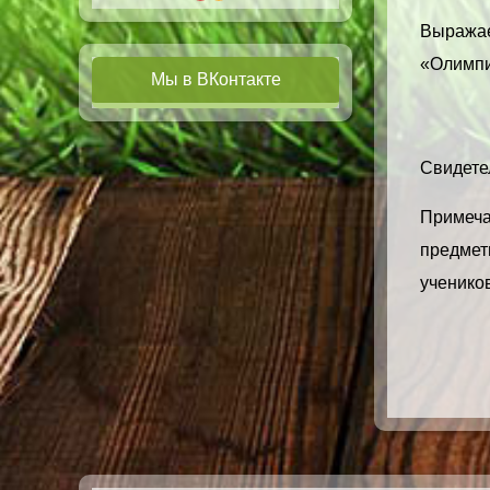
Выражае
«Олимпи
Мы в ВКонтакте
Свидетел
Примечан
предметн
учеников