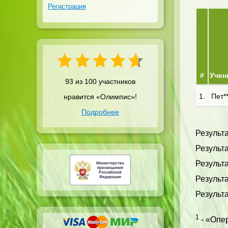
Регистрация
#
Учен
93 из 100 участников
1.
Пет**
нравится «Олимпис»!
Подробнее
Результ
Результа
Результа
Результа
Результа
1
- «Опер