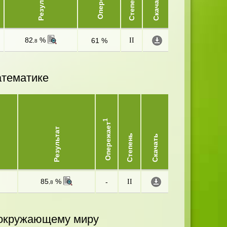
Результат
Степень
Скачать
82
%
61 %
II
,8
атематике
1
Опережает
Результат
Степень
Скачать
85
%
-
II
,8
и окружающему миру