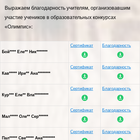
Выражаем благодарность учителям, организовавшим
участие учеников в образовательных конкурсах
«Олимпис»:
Сертификат
Благодарность
Бой**** Еле** Ник*******
Сертификат
Благодарность
Кав***** Ири** Ана********
Сертификат
Благодарность
Кур*** Еле** Вла*********
Сертификат
Благодарность
Мал***** Оле** Сер******
Сертификат
Благодарность
Пал***** Све***** Ана********