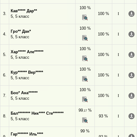
100 %
Кав***** Дар**
3.
100 %
I
5, 5 класс
100 %
Гро** Дан*
4.
100 %
I
5, 5 класс
100 %
Хар***** Але******
5.
100 %
I
5, 5 класс
100 %
Кур****** Вер*****
6.
100 %
I
5, 5 класс
100 %
Боо* Ана******
7.
100 %
I
5, 5 класс
99
%
,17
Бал******** Ник**** Сте*******
8.
93 %
I
5, 5 класс
99 %
Гар******* Иль****
9.
92 %
I