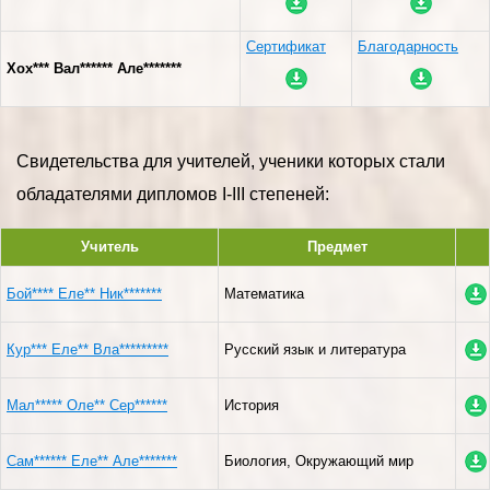
Сертификат
Благодарность
Хох*** Вал****** Але*******
Свидетельства для учителей, ученики которых стали
обладателями дипломов I-III степеней:
Учитель
Предмет
Бой**** Еле** Ник*******
Математика
Кур*** Еле** Вла*********
Русский язык и литература
Мал***** Оле** Сер******
История
Сам****** Еле** Але*******
Биология, Окружающий мир