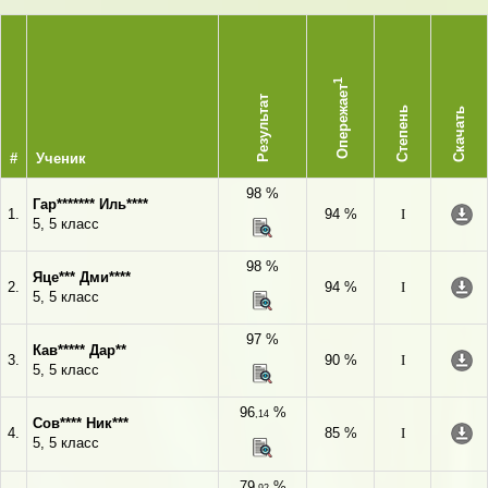
1
Опережает
Результат
Степень
Скачать
#
Ученик
98 %
Гар******* Иль****
1.
94 %
I
5, 5 класс
98 %
Яце*** Дми****
2.
94 %
I
5, 5 класс
97 %
Кав***** Дар**
3.
90 %
I
5, 5 класс
96
%
,14
Сов**** Ник***
4.
85 %
I
5, 5 класс
79
%