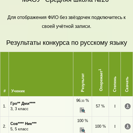
Для отображения ФИО без звёздочек подключитесь к
своей учётной записи.
Результаты конкурса по русскому языку
1
Опережает
Результат
Степень
Скачать
#
Ученик
96
%
,33
Гро** Дми****
1.
57 %
I
3, 3 класс
100 %
Сов**** Ник***
2.
100 %
I
5, 5 класс