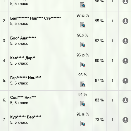
1.
98 %
I
5, 5 класс
97
%
,53
Бал******** Ник**** Сте*******
2.
95 %
I
5, 5 класс
96
%
,5
Боо* Ана******
3.
92 %
I
5, 5 класс
96
%
,15
Кав***** Дар**
4.
90 %
I
5, 5 класс
95 %
Гар******* Иль****
5.
87 %
I
5, 5 класс
94 %
Сов**** Ник***
6.
83 %
I
5, 5 класс
91
%
,48
Кур****** Вер*****
7.
73 %
I
5, 5 класс