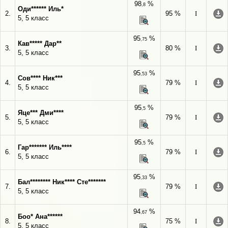
98
%
,8
Оди****** Иль*
2.
95 %
I
5, 5 класс
95
%
,75
Кав***** Дар**
3.
80 %
I
5, 5 класс
95
%
,53
Сов**** Ник***
4.
79 %
I
5, 5 класс
95
%
,5
Яце*** Дми****
5.
79 %
I
5, 5 класс
95
%
,5
Гар******* Иль****
6.
79 %
I
5, 5 класс
95
%
,33
Бал******** Ник**** Сте*******
7.
79 %
I
5, 5 класс
94
%
,67
Боо* Ана******
8.
75 %
I
5, 5 класс