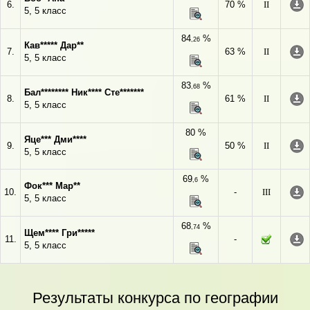
6.
70 %
II
5, 5 класс
84
%
,26
Кав***** Дар**
7.
63 %
II
5, 5 класс
83
%
,68
Бал******** Ник**** Сте*******
8.
61 %
II
5, 5 класс
80 %
Яце*** Дми****
9.
50 %
II
5, 5 класс
69
%
,6
Фок*** Мар**
10.
-
III
5, 5 класс
68
%
,74
Щем**** Гри*****
11.
-
5, 5 класс
Результаты конкурса по географии