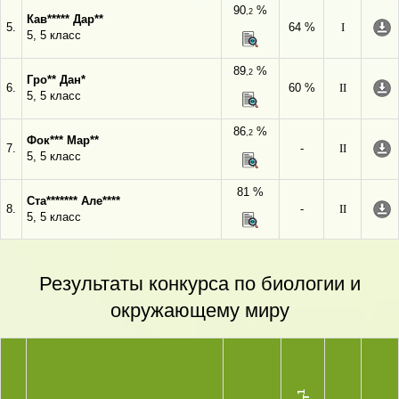
90
%
,2
Кав***** Дар**
5.
64 %
I
5, 5 класс
89
%
,2
Гро** Дан*
6.
60 %
II
5, 5 класс
86
%
,2
Фок*** Мар**
7.
-
II
5, 5 класс
81 %
Ста******* Але****
8.
-
II
5, 5 класс
Результаты конкурса по биологии и
окружающему миру
1