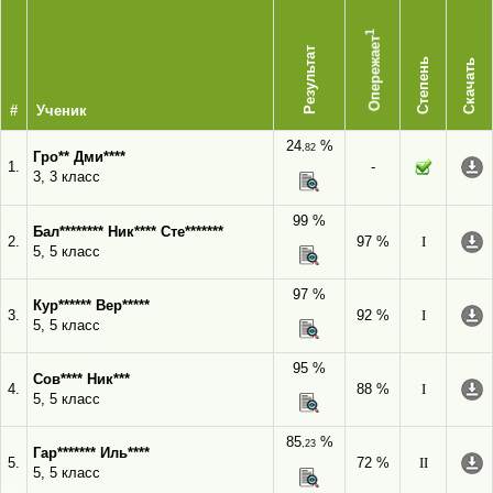
1
Опережает
Результат
Степень
Скачать
#
Ученик
24
%
,82
Гро** Дми****
1.
-
3, 3 класс
99 %
Бал******** Ник**** Сте*******
2.
97 %
I
5, 5 класс
97 %
Кур****** Вер*****
3.
92 %
I
5, 5 класс
95 %
Сов**** Ник***
4.
88 %
I
5, 5 класс
85
%
,23
Гар******* Иль****
5.
72 %
II
5, 5 класс