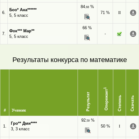
84
%
,68
Боо* Ана******
6.
71 %
II
5, 5 класс
66 %
Фок*** Мар**
7.
-
5, 5 класс
Результаты конкурса по математике
1
Опережает
Результат
Степень
Скачать
#
Ученик
92
%
,59
Гро** Дми****
1.
50 %
I
3, 3 класс