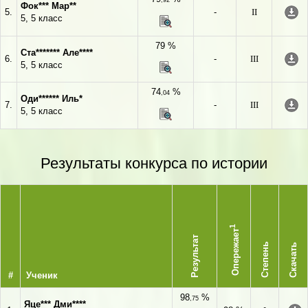
,92
Фок*** Мар**
5.
-
II
5, 5 класс
79 %
Ста******* Але****
6.
-
III
5, 5 класс
74
%
,04
Оди****** Иль*
7.
-
III
5, 5 класс
Результаты конкурса по истории
1
Опережает
Результат
Степень
Скачать
#
Ученик
98
%
,75
Яце*** Дми****