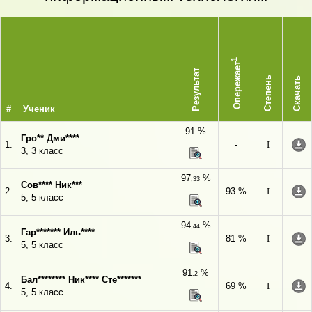
1
Опережает
Результат
Степень
Скачать
#
Ученик
91 %
Гро** Дми****
1.
-
I
3, 3 класс
97
%
,33
Сов**** Ник***
2.
93 %
I
5, 5 класс
94
%
,44
Гар******* Иль****
3.
81 %
I
5, 5 класс
91
%
,2
Бал******** Ник**** Сте*******
4.
69 %
I
5, 5 класс