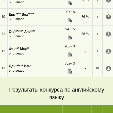
5, 5 класс
98
%
,02
Ерм**** Вла*****
10.
86 %
I
5, 5 класс
94
%
,1
Ста******* Але****
11.
58 %
I
5, 5 класс
90
%
,05
Фок*** Мар**
12.
-
I
5, 5 класс
76
%
,89
Оди****** Иль*
13.
-
III
5, 5 класс
Результаты конкурса по английскому
языку