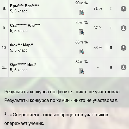
90
%
,95
Ерм**** Вла*****
8.
71 %
I
5, 5 класс
89
%
,93
Ста******* Але****
9.
67 %
I
5, 5 класс
85
%
,78
Фок*** Мар**
10.
53 %
II
5, 5 класс
84
%
,86
Оди****** Иль*
11.
-
II
5, 5 класс
Результаты конкурса по физике - никто не участвовал.
Результаты конкурса по химии - никто не участвовал.
1
- «Опережает» - сколько процентов участников
опережает ученик.