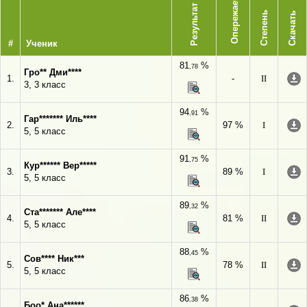
Опережает
Результат
Степень
Скачать
#
Ученик
81
%
,78
Гро** Дми****
1.
-
II
3, 3 класс
94
%
,91
Гар******* Иль****
2.
97 %
I
5, 5 класс
91
%
,75
Кур****** Вер*****
3.
89 %
I
5, 5 класс
89
%
,32
Ста******* Але****
4.
81 %
II
5, 5 класс
88
%
,45
Сов**** Ник***
5.
78 %
II
5, 5 класс
86
%
,38
Боо* Ана******