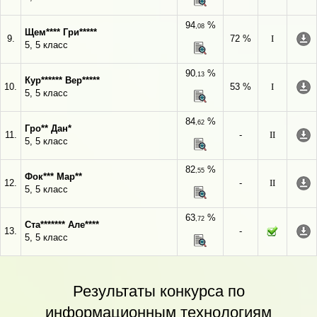
94
%
,08
Щем**** Гри*****
9.
72 %
I
5, 5 класс
90
%
,13
Кур****** Вер*****
10.
53 %
I
5, 5 класс
84
%
,62
Гро** Дан*
11.
-
II
5, 5 класс
82
%
,55
Фок*** Мар**
12.
-
II
5, 5 класс
63
%
,72
Ста******* Але****
13.
-
5, 5 класс
Результаты конкурса по
информационным технологиям