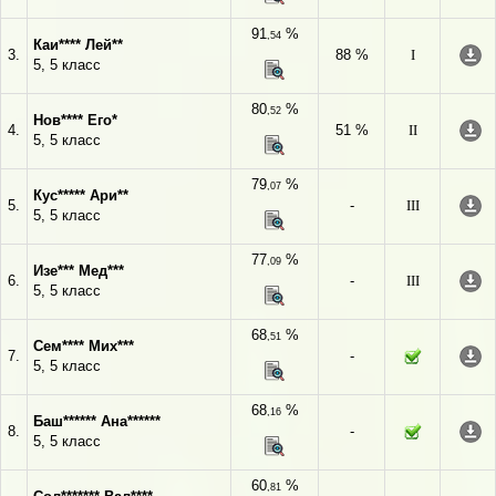
91
%
,54
Каи**** Лей**
3.
88 %
I
5, 5 класс
80
%
,52
Нов**** Его*
4.
51 %
II
5, 5 класс
79
%
,07
Кус***** Ари**
5.
-
III
5, 5 класс
77
%
,09
Изе*** Мед***
6.
-
III
5, 5 класс
68
%
,51
Сем**** Мих***
7.
-
5, 5 класс
68
%
,16
Баш****** Ана******
8.
-
5, 5 класс
60
%
,81