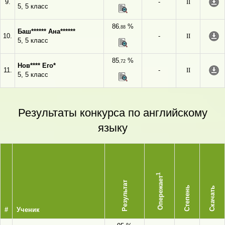
9.
-
II
5, 5 класс
86
%
,88
Баш****** Ана******
10.
-
II
5, 5 класс
85
%
,72
Нов**** Его*
11.
-
II
5, 5 класс
Результаты конкурса по английскому
языку
1
Опережает
Результат
Степень
Скачать
#
Ученик