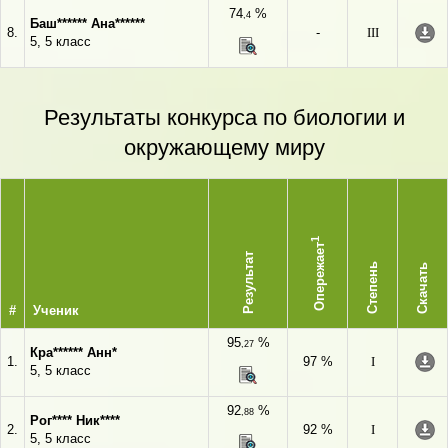
74
%
,4
Баш****** Ана******
8.
-
III
5, 5 класс
Результаты конкурса по биологии и
окружающему миру
1
Опережает
Результат
Степень
Скачать
#
Ученик
95
%
,27
Кра****** Анн*
1.
97 %
I
5, 5 класс
92
%
,88
Рог**** Ник****
2.
92 %
I
5, 5 класс