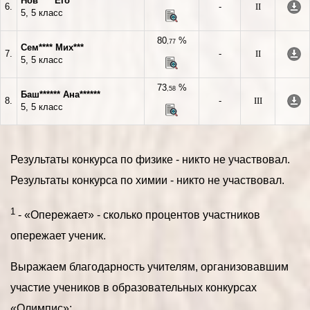
Нов**** Его*
6.
-
II
5, 5 класс
80
%
,77
Сем**** Мих***
7.
-
II
5, 5 класс
73
%
,58
Баш****** Ана******
8.
-
III
5, 5 класс
Результаты конкурса по физике - никто не участвовал.
Результаты конкурса по химии - никто не участвовал.
1
- «Опережает» - сколько процентов участников
опережает ученик.
Выражаем благодарность учителям, организовавшим
участие учеников в образовательных конкурсах
«Олимпис»: