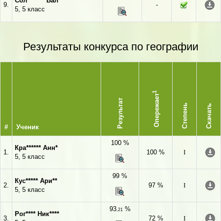
Сол******* Вал****
9.
-
5, 5 класс
Результаты конкурса по географии
1
Опережает
Результат
Степень
Скачать
#
Ученик
100 %
Кра****** Анн*
1.
100 %
I
5, 5 класс
99 %
Кус***** Ари**
2.
97 %
I
5, 5 класс
93
%
,21
Рог**** Ник****
3.
72 %
I