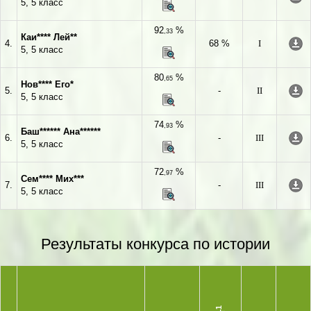
5, 5 класс
92
%
,33
Каи**** Лей**
4.
68 %
I
5, 5 класс
80
%
,65
Нов**** Его*
5.
-
II
5, 5 класс
74
%
,93
Баш****** Ана******
6.
-
III
5, 5 класс
72
%
,97
Сем**** Мих***
7.
-
III
5, 5 класс
Результаты конкурса по истории
1