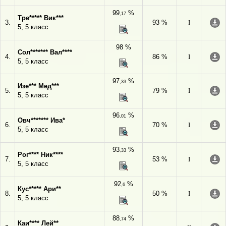
99
%
,17
Тре***** Вик***
3.
93 %
I
5, 5 класс
98 %
Сол******* Вал****
4.
86 %
I
5, 5 класс
97
%
,33
Изе*** Мед***
5.
79 %
I
5, 5 класс
96
%
,01
Овч******* Ива*
6.
70 %
I
5, 5 класс
93
%
,33
Рог**** Ник****
7.
53 %
I
5, 5 класс
92
%
,6
Кус***** Ари**
8.
50 %
I
5, 5 класс
88
%
,74
Каи**** Лей**