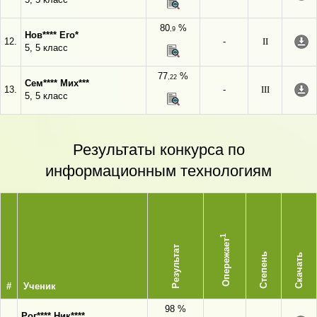
80
%
,9
Нов**** Его*
12.
-
II
5, 5 класс
77
%
,22
Сем**** Мих***
13.
-
III
5, 5 класс
Результаты конкурса по
информационным технологиям
1
Опережает
Результат
Степень
Скачать
#
Ученик
98 %
Рог**** Ник****