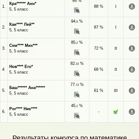
95 %
Кра****** Анн*
1.
88 %
I
5, 5 класс
94
%
,9
Каи**** Лей**
2.
87 %
I
5, 5 класс
85
%
,2
Сем**** Мих***
3.
72 %
II
5, 5 класс
82
%
,33
Нов**** Его*
4.
68 %
II
5, 5 класс
77
%
,73
Баш****** Ана******
5.
61 %
III
5, 5 класс
45
%
,2
Рог**** Ник****
6.
-
5, 5 класс
Результаты конкурса по математике