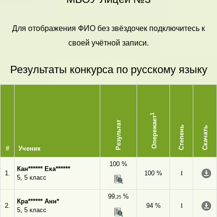
Для отображения ФИО без звёздочек подключитесь к
своей учётной записи.
Результаты конкурса по русскому языку
1
Опережает
Результат
Степень
Скачать
#
Ученик
100 %
Кан****** Ека******
1.
100 %
I
5, 5 класс
99
%
,25
Кра****** Анн*
2.
94 %
I
5, 5 класс