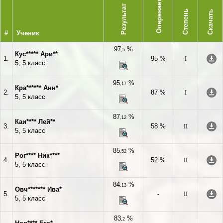
Опережает
Результат
Степень
Скачать
#
Ученик
97
%
,5
Кус***** Ари**
1.
95 %
I
5, 5 класс
95
%
,17
Кра****** Анн*
2.
87 %
I
5, 5 класс
87
%
,12
Каи**** Лей**
3.
58 %
II
5, 5 класс
85
%
,52
Рог**** Ник****
4.
52 %
II
5, 5 класс
84
%
,13
Овч******* Ива*
5.
-
II
5, 5 класс
83
%
,2