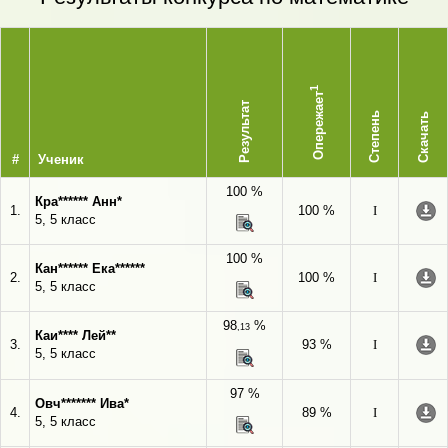
1
Опережает
Результат
Степень
Скачать
#
Ученик
100 %
Кра****** Анн*
1.
100 %
I
5, 5 класс
100 %
Кан****** Ека******
2.
100 %
I
5, 5 класс
98
%
,13
Каи**** Лей**
3.
93 %
I
5, 5 класс
97 %
Овч******* Ива*
4.
89 %
I
5, 5 класс