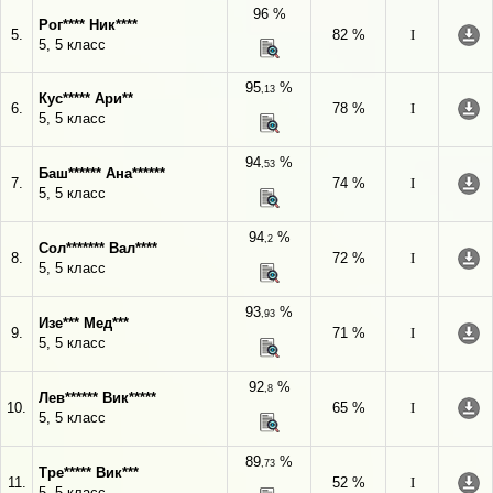
96 %
Рог**** Ник****
5.
82 %
I
5, 5 класс
95
%
,13
Кус***** Ари**
6.
78 %
I
5, 5 класс
94
%
,53
Баш****** Ана******
7.
74 %
I
5, 5 класс
94
%
,2
Сол******* Вал****
8.
72 %
I
5, 5 класс
93
%
,93
Изе*** Мед***
9.
71 %
I
5, 5 класс
92
%
,8
Лев****** Вик*****
10.
65 %
I
5, 5 класс
89
%
,73
Тре***** Вик***
11.
52 %
I
5, 5 класс