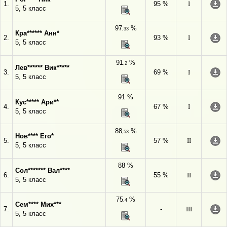
1.
95 %
I
5, 5 класс
97
%
,33
Кра****** Анн*
2.
93 %
I
5, 5 класс
91
%
,2
Лев****** Вик*****
3.
69 %
I
5, 5 класс
91 %
Кус***** Ари**
4.
67 %
I
5, 5 класс
88
%
,53
Нов**** Его*
5.
57 %
II
5, 5 класс
88 %
Сол******* Вал****
6.
55 %
II
5, 5 класс
75
%
,4
Сем**** Мих***
7.
-
III
5, 5 класс