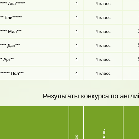
**** Ана******
4
4 класс
* Ели******
4
4 класс
**** Мил***
4
4 класс
**** Дан***
4
4 класс
* Арт**
4
4 класс
****** Пол***
4
4 класс
Результаты конкурса по англи
Уровень