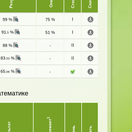
99 %
75 %
I
91
%
51 %
I
,5
88 %
-
II
83
%
-
II
,53
65
%
-
,06
атематике
1
Опережает
Результат