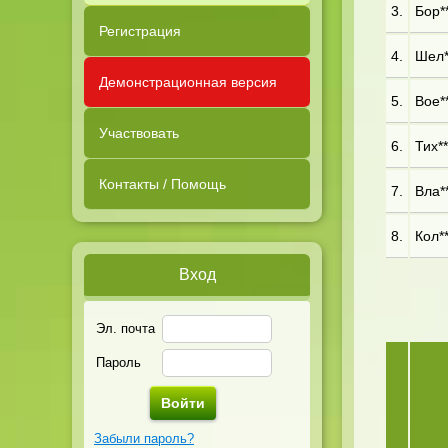
3.
Бор**
Регистрация
4.
Шел**
Демонстрационная версия
5.
Вое**
Участвовать
6.
Тих**
Контакты / Помощь
7.
Вла**
8.
Кол**
Вход
Эл. почта
Пароль
Забыли пароль?