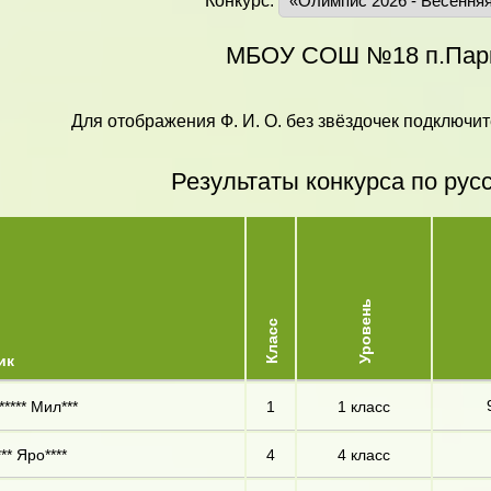
Конкурс:
МБОУ СОШ №18 п.Пар
Для отображения Ф. И. О. без звёздочек подключит
Результаты конкурса по рус
Уровень
Класс
ик
***** Мил***
1
1 класс
** Яро****
4
4 класс