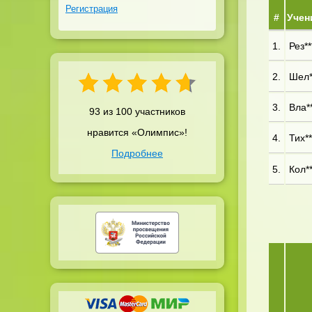
Регистрация
#
Учен
1.
Рез**
2.
Шел**
3.
Вла**
93 из 100 участников
нравится «Олимпис»!
4.
Тих**
Подробнее
5.
Кол**