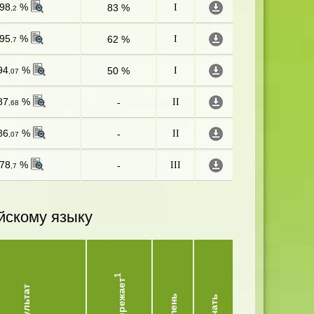
98
%
83 %
I
,2
95
%
62 %
I
,7
94
%
50 %
I
,07
87
%
-
II
,68
86
%
-
II
,07
78
%
-
III
,7
йскому языку
1
Опережает
Результат
Степень
Скачать