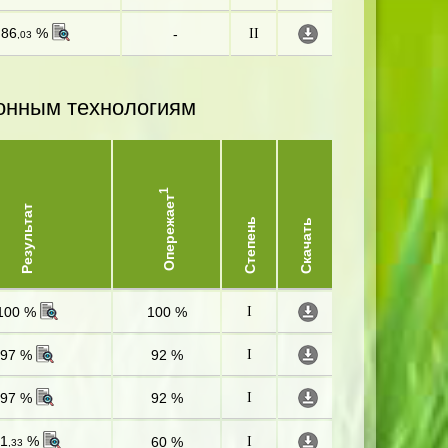
86
%
-
II
,03
онным технологиям
1
Опережает
Результат
Степень
Скачать
100 %
100 %
I
97 %
92 %
I
97 %
92 %
I
1
%
60 %
I
,33