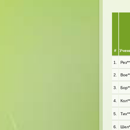
#
Учен
1.
Рез**
2.
Вое**
3.
Бор**
4.
Кол**
5.
Тих**
6.
Шел**