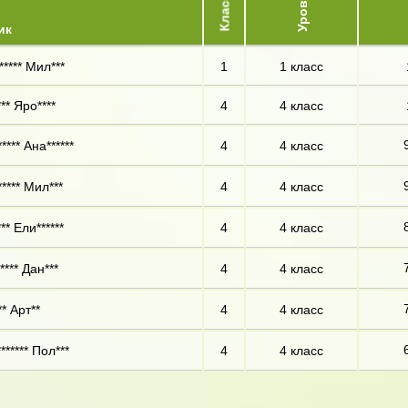
Уровень
Класс
ик
***** Мил***
1
1 класс
** Яро****
4
4 класс
**** Ана******
4
4 класс
**** Мил***
4
4 класс
* Ели******
4
4 класс
**** Дан***
4
4 класс
* Арт**
4
4 класс
****** Пол***
4
4 класс