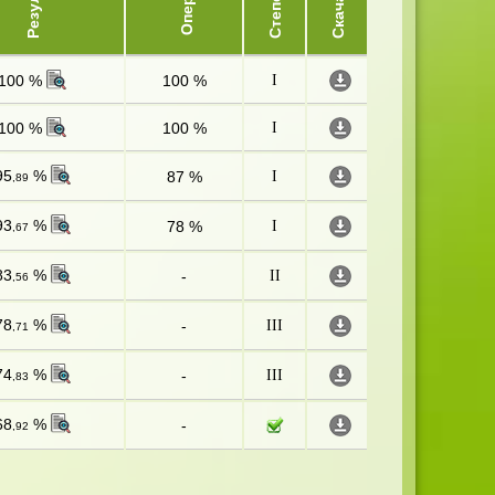
Степень
Скачать
100 %
100 %
I
100 %
100 %
I
95
%
87 %
I
,89
93
%
78 %
I
,67
83
%
-
II
,56
78
%
-
III
,71
74
%
-
III
,83
68
%
-
,92