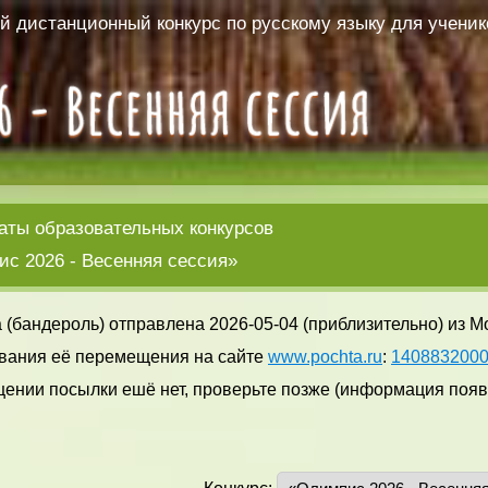
 дистанционный конкурс по русскому языку для ученико
аты образовательных конкурсов
с 2026 - Весенняя сессия»
 (бандероль) отправлена 2026-05-04 (приблизительно) из М
вания её перемещения на сайте
www.pochta.ru
:
140883200
ении посылки ешё нет, проверьте позже (информация появл