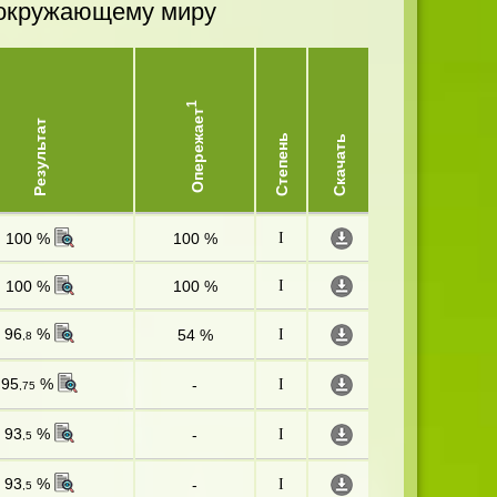
и окружающему миру
1
Опережает
Результат
Степень
Скачать
100 %
100 %
I
100 %
100 %
I
96
%
54 %
I
,8
95
%
-
I
,75
93
%
-
I
,5
93
%
-
I
,5