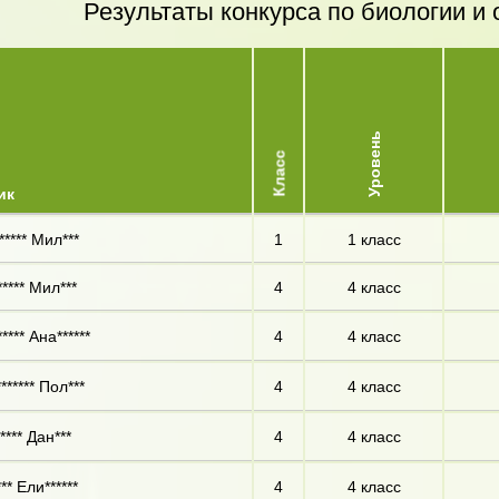
Результаты конкурса по биологии 
Уровень
Класс
ик
***** Мил***
1
1 класс
**** Мил***
4
4 класс
**** Ана******
4
4 класс
****** Пол***
4
4 класс
**** Дан***
4
4 класс
* Ели******
4
4 класс