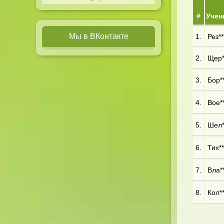
#
Учен
Мы в ВКонтакте
1.
Рез**
2.
Щер*
3.
Бор**
4.
Вое**
5.
Шел**
6.
Тих**
7.
Вла**
8.
Кол**