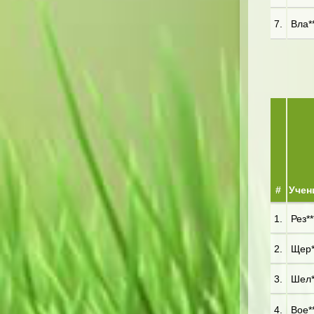
7.
Вла**
#
Учен
1.
Рез**
2.
Щер*
3.
Шел**
4.
Вое**