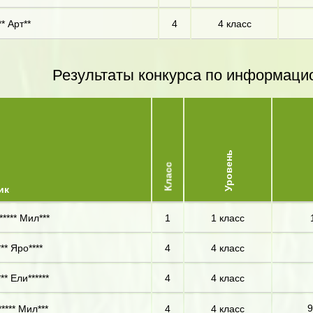
* Арт**
4
4 класс
Результаты конкурса по информаци
Уровень
Класс
ик
***** Мил***
1
1 класс
** Яро****
4
4 класс
* Ели******
4
4 класс
9
**** Мил***
4
4 класс