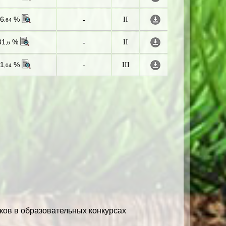
6
%
-
II
,64
81
%
-
II
,6
1
%
-
III
,04
ков в образовательных конкурсах