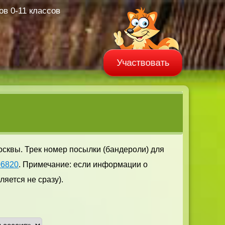
в 0-11 классов
Участвовать
осквы. Трек номер посылки (бандероли) для
06820
. Примечание: если информации о
яется не сразу).