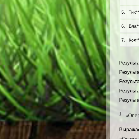
5.
Тих**
6.
Вла**
7.
Кол**
Результа
Результа
Результа
Результа
Результа
1
- «Опер
Выражае
«Олимпи