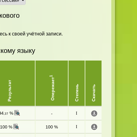
кового
есь к своей учётной записи.
скому языку
1
Опережает
Результат
Степень
Скачать
94
%
-
I
,37
100 %
100 %
I