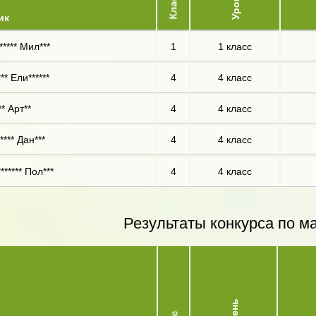
Класс
ик
***** Мил***
1
1 класс
* Ели******
4
4 класс
* Арт**
4
4 класс
**** Дан***
4
4 класс
****** Пол***
4
4 класс
Результаты конкурса по м