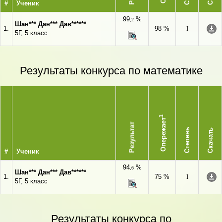
#
Ученик
99
%
,2
Шан*** Дан*** Дав******
1.
98 %
I
5Г, 5 класс
Результаты конкурса по математике
1
Опережает
Результат
Степень
Скачать
#
Ученик
94
%
,6
Шан*** Дан*** Дав******
1.
75 %
I
5Г, 5 класс
Результаты конкурса по