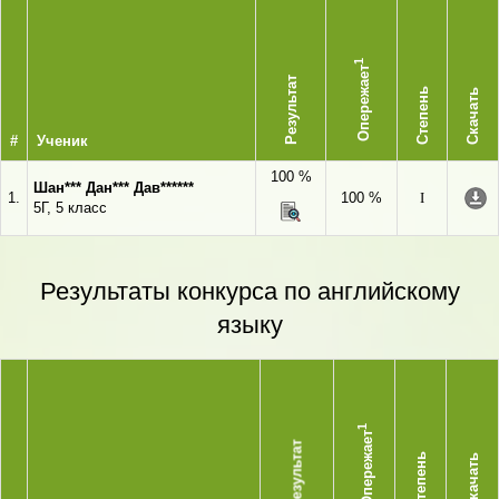
1
Опережает
Результат
Степень
Скачать
#
Ученик
100 %
Шан*** Дан*** Дав******
1.
100 %
I
5Г, 5 класс
Результаты конкурса по английскому
языку
1
Опережает
Результат
Степень
Скачать