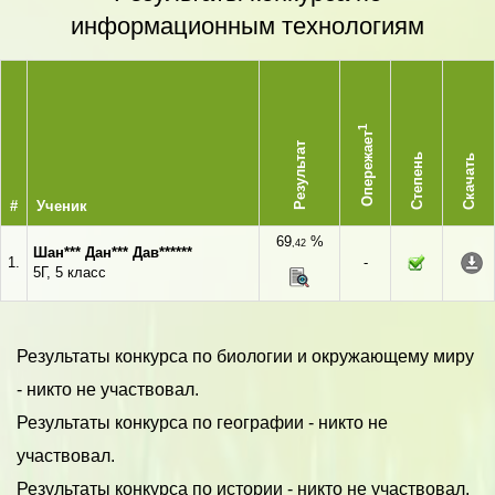
информационным технологиям
1
Опережает
Результат
Степень
Скачать
#
Ученик
69
%
,42
Шан*** Дан*** Дав******
1.
-
5Г, 5 класс
Результаты конкурса по биологии и окружающему миру
- никто не участвовал.
Результаты конкурса по географии - никто не
участвовал.
Результаты конкурса по истории - никто не участвовал.