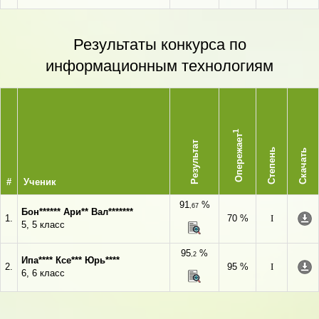
Результаты конкурса по
информационным технологиям
1
Опережает
Результат
Степень
Скачать
#
Ученик
91
%
,67
Бон****** Ари** Вал*******
1.
70 %
I
5, 5 класс
95
%
,2
Ипа**** Ксе*** Юрь****
2.
95 %
I
6, 6 класс