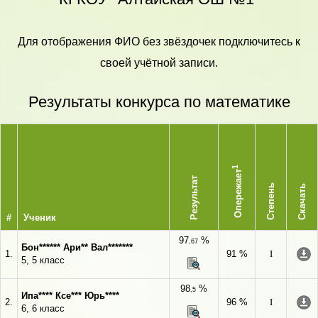
Для отображения ФИО без звёздочек подключитесь к
своей учётной записи.
Результаты конкурса по математике
1
Опережает
Результат
Степень
Скачать
#
Ученик
97
%
,67
Бон****** Ари** Вал*******
1.
91 %
I
5, 5 класс
98
%
,5
Ипа**** Ксе*** Юрь****
2.
96 %
I
6, 6 класс