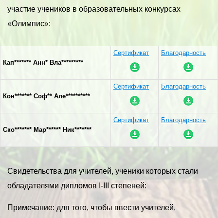
участие учеников в образовательных конкурсах
«Олимпис»:
Сертификат
Благодарность
Кап******* Анн* Вла*********
Сертификат
Благодарность
Кон******* Соф** Але**********
Сертификат
Благодарность
Ско******* Мар****** Ник*******
Свидетельства для учителей, ученики которых стали
обладателями дипломов I-III степеней:
Примечание: для того, чтобы ввести учителей,