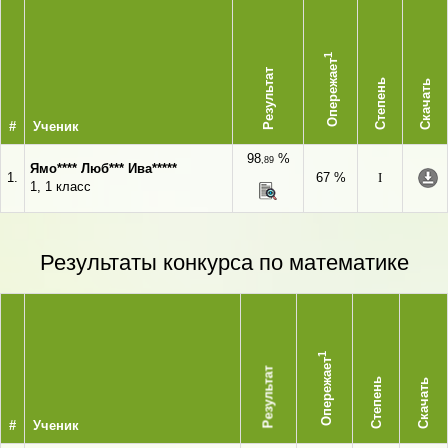
1
Опережает
Результат
Степень
Скачать
#
Ученик
98
%
,89
Ямо**** Люб*** Ива*****
1.
67 %
I
1, 1 класс
Результаты конкурса по математике
1
Опережает
Результат
Степень
Скачать
#
Ученик