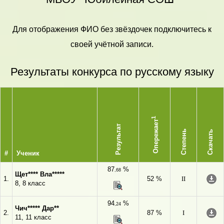
Для отображения ФИО без звёздочек подключитесь к
своей учётной записи.
Результаты конкурса по русскому языку
1
Опережает
Результат
Степень
Скачать
#
Ученик
87
%
,68
Щет**** Вла*****
1.
52 %
II
8, 8 класс
94
%
,24
Чич***** Дар**
2.
87 %
I
11, 11 класс