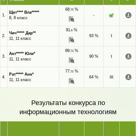
68
%
,75
Щет**** Вла*****
1.
-
8, 8 класс
91
%
,6
Чич***** Дар**
2.
93 %
I
11, 11 класс
89
%
,73
Ант***** Юли*
3.
90 %
I
11, 11 класс
77
%
,75
Рат***** Анн*
4.
64 %
III
11, 11 класс
Результаты конкурса по
информационным технологиям