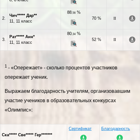
88
%
,56
Чич***** Дар**
2.
70 %
II
11, 11 класс
80
%
,34
Рат***** Анн*
3.
52 %
II
11, 11 класс
1
- «Опережает» - сколько процентов участников
опережает ученик.
Выражаем благодарность учителям, организовавшим
участие учеников в образовательных конкурсах
«Олимпис»:
Сертификат
Благодарность
Ска***** Све***** Гер*******