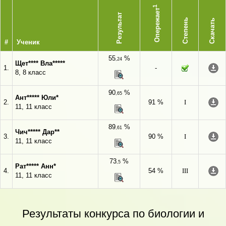
1
Опережает
Результат
Степень
Скачать
#
Ученик
55
%
,24
Щет**** Вла*****
1.
-
8, 8 класс
90
%
,65
Ант***** Юли*
2.
91 %
I
11, 11 класс
89
%
,61
Чич***** Дар**
3.
90 %
I
11, 11 класс
73
%
,5
Рат***** Анн*
4.
54 %
III
11, 11 класс
Результаты конкурса по биологии и