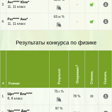
,68
Ант***** Юли*
3.
-
11, 11 класс
63
%
,58
Рат***** Анн*
4.
-
11, 11 класс
Результаты конкурса по физике
1
Опережает
Результат
Степень
Скачать
#
Ученик
75
%
,5
Щет**** Вла*****
1.
78 %
III
8, 8 класс
97 %
Чич***** Дар**