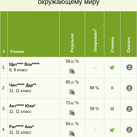
окружающему миру
1
Опережает
Результат
Степень
Скачать
#
Ученик
59
%
,42
Щет**** Вла*****
1.
-
8, 8 класс
85
%
,22
Чич***** Дар**
2.
88 %
II
11, 11 класс
73
%
,82
Ант***** Юли*
3.
59 %
III
11, 11 класс
64
%
,15
Рат***** Анн*
4.
-
11, 11 класс