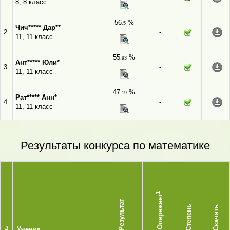
8, 8 класс
56
%
,5
Чич***** Дар**
2.
-
11, 11 класс
55
%
,93
Ант***** Юли*
3.
-
11, 11 класс
47
%
,19
Рат***** Анн*
4.
-
11, 11 класс
Результаты конкурса по математике
1
Опережает
Результат
Степень
Скачать
#
Ученик