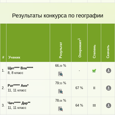
Результаты конкурса по географии
1
Опережает
Результат
Степень
Скачать
#
Ученик
66
%
,29
Щет**** Вла*****
1.
-
8, 8 класс
79
%
,53
Рат***** Анн*
2.
67 %
II
11, 11 класс
78
%
,04
Чич***** Дар**
3.
64 %
III
11, 11 класс