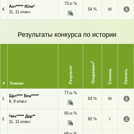
73
%
,26
Ант***** Юли*
4.
54 %
III
11, 11 класс
Результаты конкурса по истории
1
Опережает
Результат
Степень
Скачать
#
Ученик
77
%
,69
Щет**** Вла*****
1.
63 %
III
8, 8 класс
93
%
,08
Чич***** Дар**
2.
92 %
I
11, 11 класс
68
%