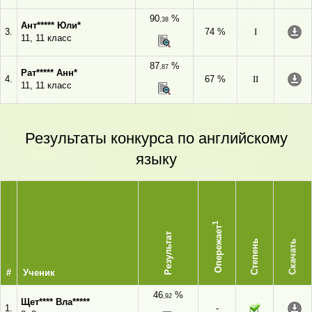
90
%
,38
Ант***** Юли*
3.
74 %
I
11, 11 класс
87
%
,87
Рат***** Анн*
4.
67 %
II
11, 11 класс
Результаты конкурса по английскому
языку
1
Опережает
Результат
Степень
Скачать
#
Ученик
46
%
,92
Щет**** Вла*****
1.
-