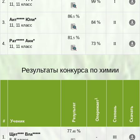
2.
99 %
I
11, 11 класс
86
%
,5
Ант***** Юли*
3.
84 %
II
11, 11 класс
81
%
,5
Рат***** Анн*
4.
73 %
II
11, 11 класс
Результаты конкурса по химии
1
Опережает
Результат
Степень
Скачать
#
Ученик
77
%
,46
Щет**** Вла*****
1.
-
III
8, 8 класс