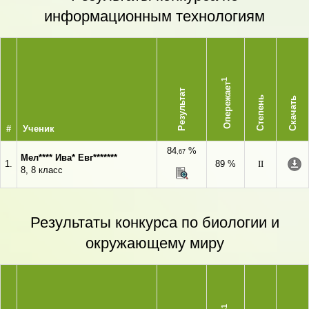
информационным технологиям
1
Опережает
Результат
Степень
Скачать
#
Ученик
84
%
,67
Мел**** Ива* Евг*******
1.
89 %
II
8, 8 класс
Результаты конкурса по биологии и
окружающему миру
1