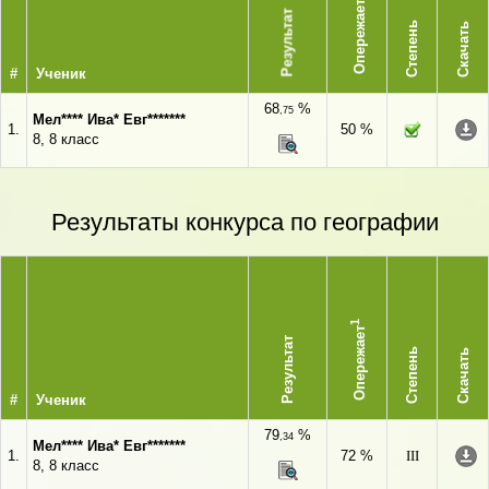
Опережает
Результат
Степень
Скачать
#
Ученик
68
%
,75
Мел**** Ива* Евг*******
1.
50 %
8, 8 класс
Результаты конкурса по географии
1
Опережает
Результат
Степень
Скачать
#
Ученик
79
%
,34
Мел**** Ива* Евг*******
1.
72 %
III
8, 8 класс