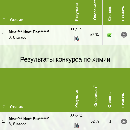
Опережает
Результат
Степень
Скачать
#
Ученик
66
%
,5
Мел**** Ива* Евг*******
1.
52 %
8, 8 класс
Результаты конкурса по химии
1
Опережает
Результат
Степень
Скачать
#
Ученик
88
%
,57
Мел**** Ива* Евг*******
1.
62 %
II
8, 8 класс