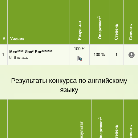
1
Опережает
Результат
Степень
Скачать
#
Ученик
100 %
Мел**** Ива* Евг*******
1.
100 %
I
8, 8 класс
Результаты конкурса по английскому
языку
1
Опережает
Результат
Степень
Скачать