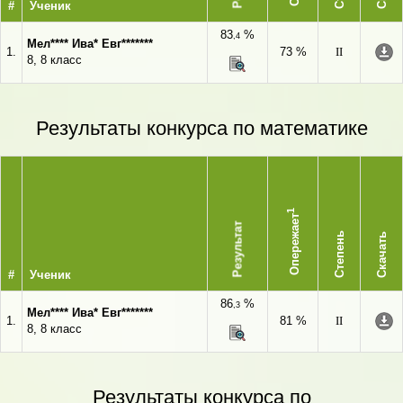
#
Ученик
83
%
,4
Мел**** Ива* Евг*******
1.
73 %
II
8, 8 класс
Результаты конкурса по математике
1
Опережает
Результат
Степень
Скачать
#
Ученик
86
%
,3
Мел**** Ива* Евг*******
1.
81 %
II
8, 8 класс
Результаты конкурса по