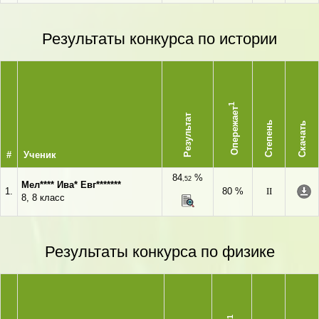
Результаты конкурса по истории
1
Опережает
Результат
Степень
Скачать
#
Ученик
84
%
,52
Мел**** Ива* Евг*******
1.
80 %
II
8, 8 класс
Результаты конкурса по физике
1