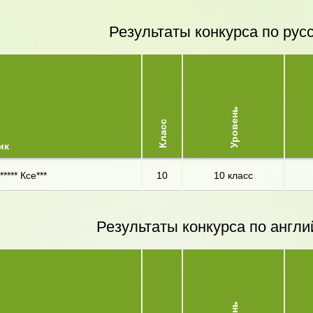
Результаты конкурса по рус
Уровень
Класс
ик
**** Ксе***
10
10 класс
Результаты конкурса по англи