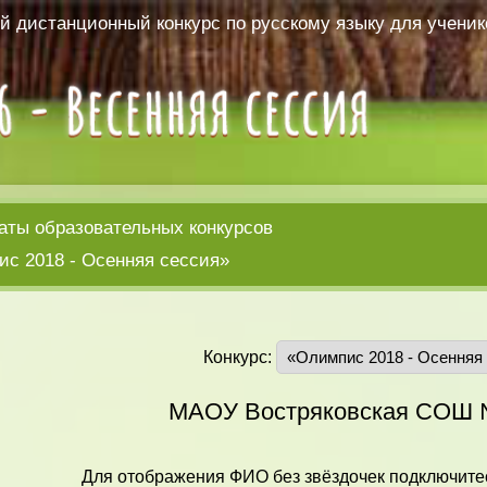
 дистанционный конкурс по русскому языку для ученико
аты образовательных конкурсов
с 2018 - Осенняя сессия»
Конкурс:
МАОУ Востряковская СОШ
Для отображения ФИО без звёздочек подключитес