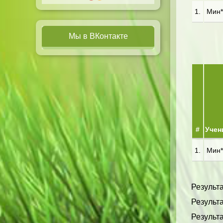
1.
Мин**
Мы в ВКонтакте
#
Учен
1.
Мин**
Результ
Результа
Результа