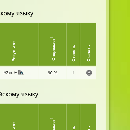
скому языку
1
Опережает
Результат
Степень
Скачать
92
%
90 %
I
,04
йскому языку
1