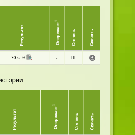
1
Опережает
Результат
Степень
Скачать
70
%
-
III
,59
истории
1
Опережает
Результат
Степень
Скачать