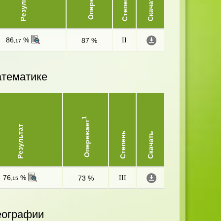
Опережает
Результат
Степень
Скачать
86
%
87 %
II
,17
атематике
1
Опережает
Результат
Степень
Скачать
76
%
73 %
III
,15
еографии