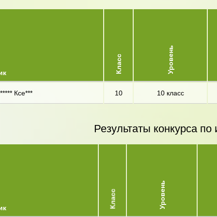
Уровень
Класс
ик
**** Ксе***
10
10 класс
Результаты конкурса по 
Уровень
Класс
ик