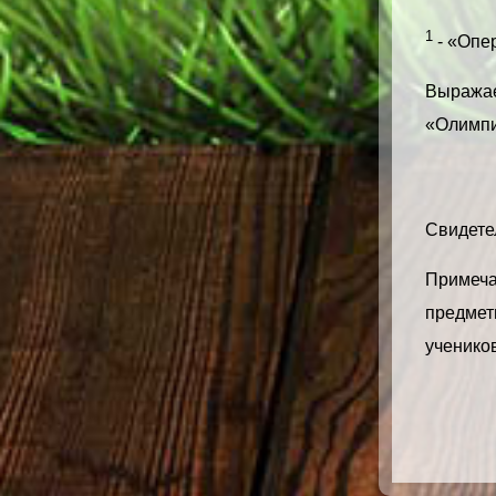
1
- «Опер
Выражае
«Олимпи
Свидетел
Примечан
предметн
учеников