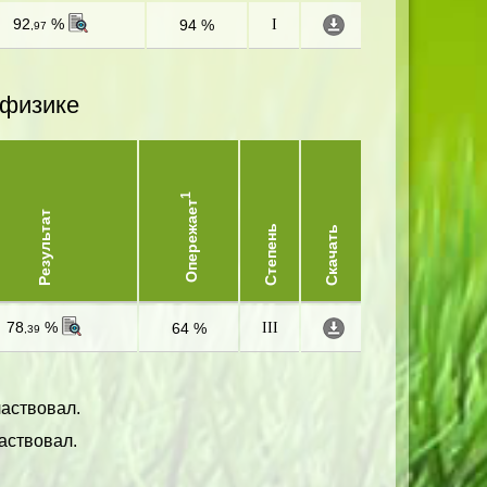
92
%
94 %
I
,97
 физике
1
Опережает
Результат
Степень
Скачать
78
%
64 %
III
,39
частвовал.
аствовал.