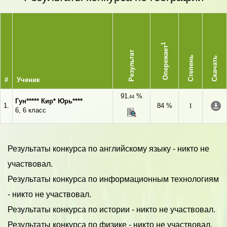
1
Опережает
Результат
Степень
Скачать
#
Ученик
91
%
,44
Гун***** Кир* Юрь****
1.
84 %
I
6, 6 класс
Результаты конкурса по английскому языку - никто не
участвовал.
Результаты конкурса по информационным технологиям
- никто не участвовал.
Результаты конкурса по истории - никто не участвовал.
Результаты конкурса по физике - никто не участвовал.