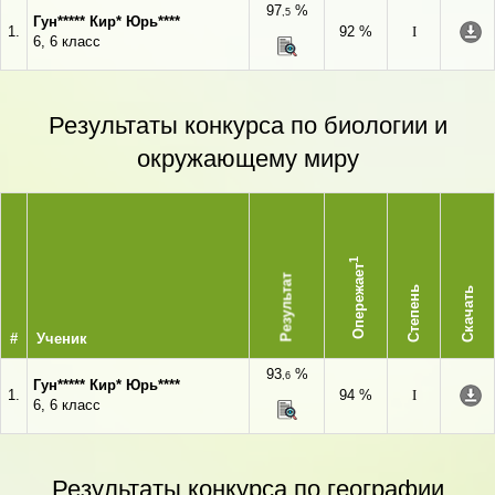
97
%
,5
Гун***** Кир* Юрь****
1.
92 %
I
6, 6 класс
Результаты конкурса по биологии и
окружающему миру
1
Опережает
Результат
Степень
Скачать
#
Ученик
93
%
,6
Гун***** Кир* Юрь****
1.
94 %
I
6, 6 класс
Результаты конкурса по географии