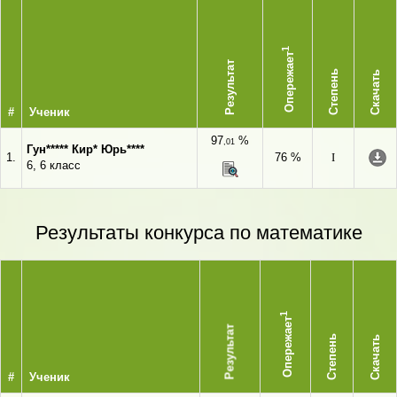
1
Опережает
Результат
Степень
Скачать
#
Ученик
97
%
,01
Гун***** Кир* Юрь****
1.
76 %
I
6, 6 класс
Результаты конкурса по математике
1
Опережает
Результат
Степень
Скачать
#
Ученик