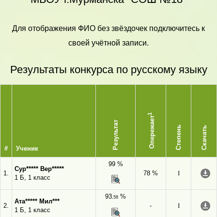
Для отображения ФИО без звёздочек подключитесь к
своей учётной записи.
Результаты конкурса по русскому языку
1
Опережает
Результат
Степень
Скачать
#
Ученик
99 %
Сур***** Вер*****
1.
78 %
I
1 Б, 1 класс
93
%
,58
Ата***** Мил***
2.
-
I
1 Б, 1 класс