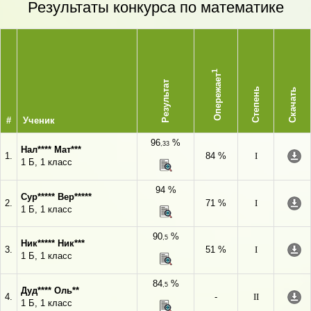
Результаты конкурса по математике
1
Опережает
Результат
Степень
Скачать
#
Ученик
96
%
,33
Нал**** Мат***
1.
84 %
I
1 Б, 1 класс
94 %
Сур***** Вер*****
2.
71 %
I
1 Б, 1 класс
90
%
,5
Ник***** Ник***
3.
51 %
I
1 Б, 1 класс
84
%
,5
Дуд**** Оль**
4.
-
II
1 Б, 1 класс