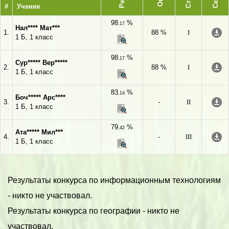
#
Ученик
98
%
,17
Нал**** Мат***
1.
88 %
I
1 Б, 1 класс
98
%
,17
Сур***** Вер*****
2.
88 %
I
1 Б, 1 класс
83
%
,14
Боч***** Арс****
3.
-
II
1 Б, 1 класс
79
%
,42
Ата***** Мил***
4.
-
III
1 Б, 1 класс
Результаты конкурса по информационным технологиям
- никто не участвовал.
Результаты конкурса по географии - никто не
участвовал.