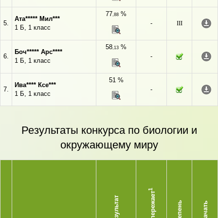
77
%
,88
Ата***** Мил***
5.
-
III
1 Б, 1 класс
58
%
,13
Боч***** Арс****
6.
-
1 Б, 1 класс
51 %
Ива**** Ксе***
7.
-
1 Б, 1 класс
Результаты конкурса по биологии и
окружающему миру
1
Опережает
Результат
Степень
Скачать