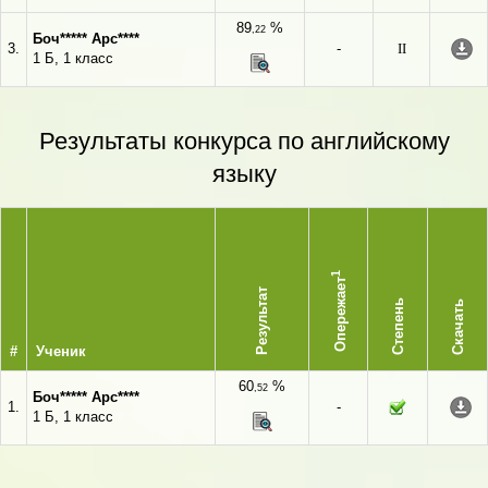
89
%
,22
Боч***** Арс****
3.
-
II
1 Б, 1 класс
Результаты конкурса по английскому
языку
1
Опережает
Результат
Степень
Скачать
#
Ученик
60
%
,52
Боч***** Арс****
1.
-
1 Б, 1 класс