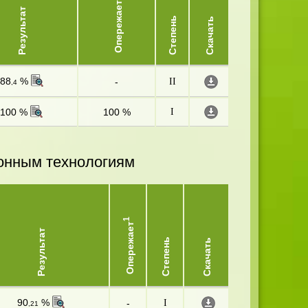
Опережает
Результат
Степень
Скачать
88
%
-
II
,4
100 %
100 %
I
онным технологиям
1
Опережает
Результат
Степень
Скачать
90
%
-
I
,21