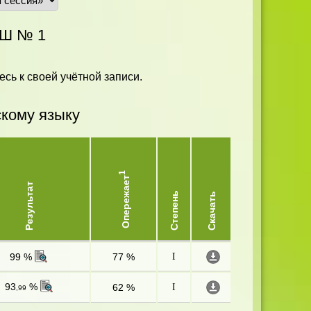
ОШ № 1
есь к своей учётной записи.
скому языку
1
Опережает
Результат
Степень
Скачать
99 %
77 %
I
93
%
62 %
I
,99