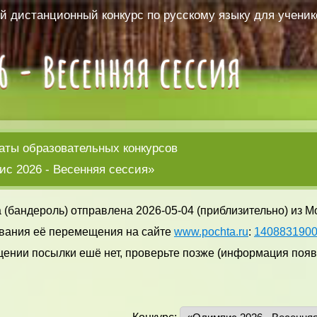
 дистанционный конкурс по русскому языку для ученико
аты образовательных конкурсов
с 2026 - Весенняя сессия»
 (бандероль) отправлена 2026-05-04 (приблизительно) из М
вания её перемещения на сайте
www.pochta.ru
:
140883190
ении посылки ешё нет, проверьте позже (информация появл