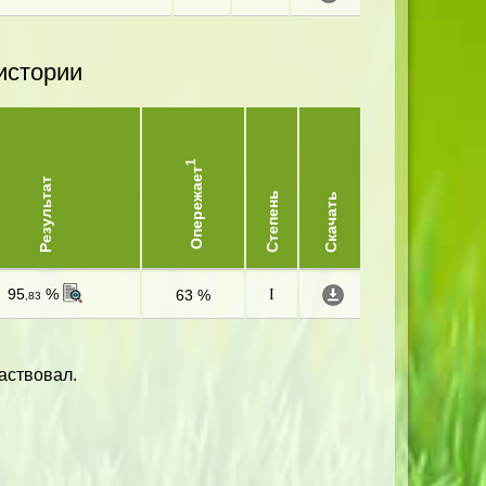
истории
1
Опережает
Результат
Степень
Скачать
95
%
63 %
I
,83
аствовал.