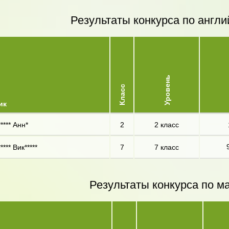
Результаты конкурса по англи
Уровень
Класс
ик
**** Анн*
2
2 класс
**** Вик*****
7
7 класс
Результаты конкурса по м