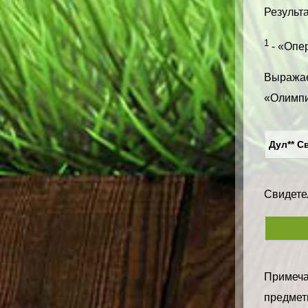
Результа
1
- «Опер
Выражае
«Олимпи
Дул** Све
Свидетел
Примечан
предметн