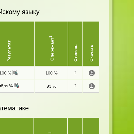
йскому языку
1
Опережает
Результат
Степень
Скачать
100 %
100 %
I
98
%
93 %
I
,33
атематике
1