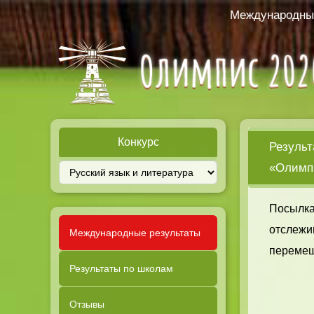
Международный
Конкурс
Результ
«Олимпи
Посылка
отслежи
Международные результаты
перемещ
Результаты по школам
Отзывы