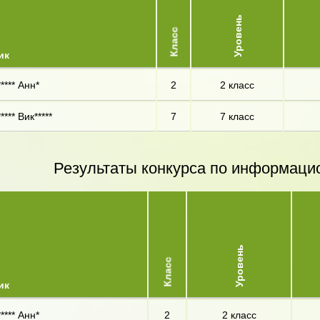
Уровень
Класс
ик
**** Анн*
2
2 класс
**** Вик*****
7
7 класс
Результаты конкурса по информаци
Уровень
Класс
ик
**** Анн*
2
2 класс