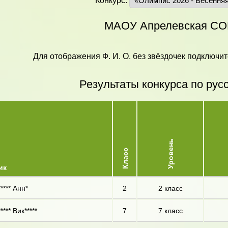
Конкурс:
МАОУ Апрелевская С
Для отображения Ф. И. О. без звёздочек подключит
Результаты конкурса по рус
Уровень
Класс
ик
**** Анн*
2
2 класс
**** Вик*****
7
7 класс