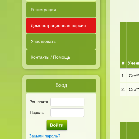
Регистрация
Демонстрационная версия
Участвовать
Контакты / Помощь
#
Учен
1.
Сте**
Вход
2.
Сте**
Эл. почта
Пароль
Забыли пароль?