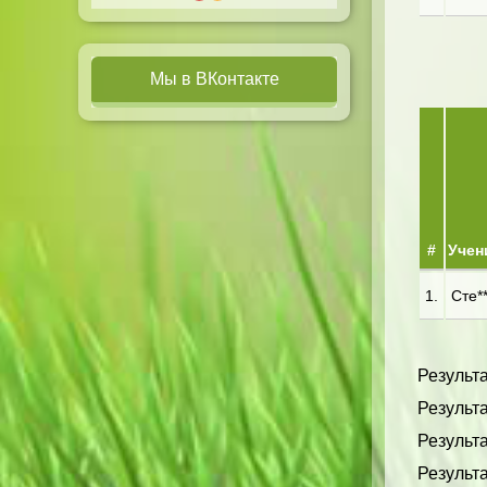
Мы в ВКонтакте
#
Учен
1.
Сте**
Результа
Результа
Результа
Результа