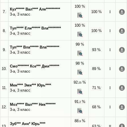
100 %
Куз****** Вал**** Але**********
7.
100 %
I
3-а, 3 класс
100 %
Туп***** Ели****** Вла*********
8.
100 %
I
3-а, 3 класс
99 %
Туп**** Вла****** Вла*********
9.
93 %
I
3-а, 3 класс
98 %
Смо******** Ксе*** Дми*******
10.
89 %
I
3-а, 3 класс
92
%
,25
Мен**** Эми*** Юрь****
11.
71 %
I
3-а, 3 класс
91
%
,2
Моз***** Вал**** Ник*******
12.
68 %
I
3-а, 3 класс
88
%
,9
Зуб*** Анн* Юрь****
13.
63 %
II