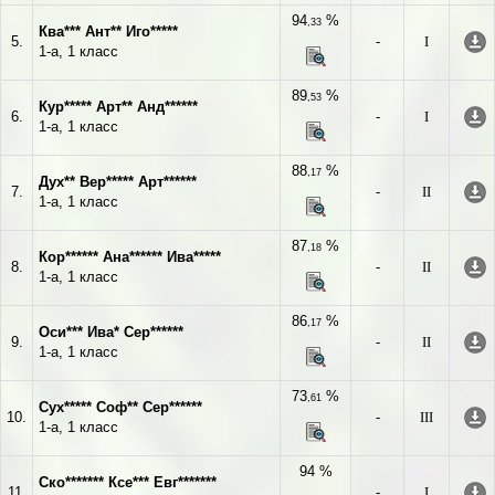
94
%
,33
Ква*** Ант** Иго*****
5.
-
I
1-а, 1 класс
89
%
,53
Кур***** Арт** Анд******
6.
-
I
1-а, 1 класс
88
%
,17
Дух** Вер***** Арт******
7.
-
II
1-а, 1 класс
87
%
,18
Кор****** Ана****** Ива*****
8.
-
II
1-а, 1 класс
86
%
,17
Оси*** Ива* Сер******
9.
-
II
1-а, 1 класс
73
%
,61
Сух***** Соф** Сер******
10.
-
III
1-а, 1 класс
94 %
Ско******* Ксе*** Евг*******
11.
-
I