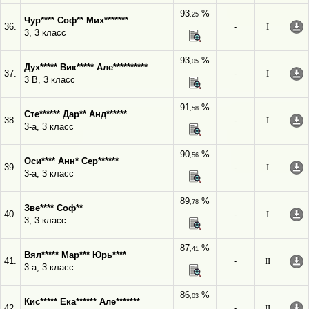
93
%
,25
Чур**** Соф** Мих*******
36.
-
I
3, 3 класс
93
%
,05
Дух***** Вик***** Але**********
37.
-
I
3 В, 3 класс
91
%
,58
Сте****** Дар** Анд******
38.
-
I
3-а, 3 класс
90
%
,56
Оси**** Анн* Сер******
39.
-
I
3-а, 3 класс
89
%
,78
Зве**** Соф**
40.
-
I
3, 3 класс
87
%
,41
Вял***** Мар*** Юрь****
41.
-
II
3-а, 3 класс
86
%
,03
Кис***** Ека****** Але*******
42.
-
II