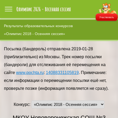
Участвовать
Результаты образовательных конкурсов
«Олимпис 2018 - Осенняя сессия»
Посылка (бандероль) отправлена 2019-01-28
(приблизительно) из Москвы. Трек номер посылки
(бандероли) для отслеживания её перемещения на
сайте
www.pochta.ru
:
14088331105819
. Примечание:
если информации о перемещении посылки ешё нет,
проверьте позже (информация появляется не сразу).
Конкурс:
МКОУ Нововоронежская СОШ №3