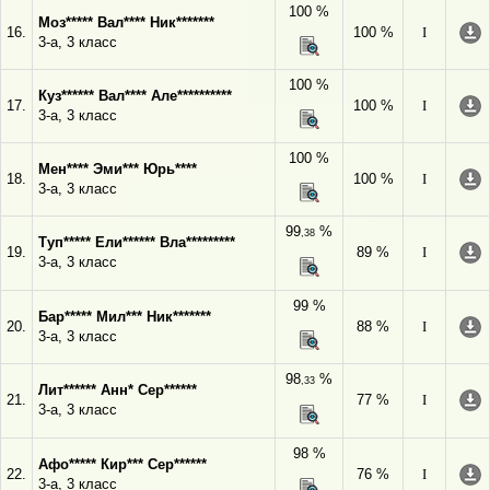
100 %
Моз***** Вал**** Ник*******
16.
100 %
I
3-а, 3 класс
100 %
Куз****** Вал**** Але**********
17.
100 %
I
3-а, 3 класс
100 %
Мен**** Эми*** Юрь****
18.
100 %
I
3-а, 3 класс
99
%
,38
Туп***** Ели****** Вла*********
19.
89 %
I
3-а, 3 класс
99 %
Бар***** Мил*** Ник*******
20.
88 %
I
3-а, 3 класс
98
%
,33
Лит****** Анн* Сер******
21.
77 %
I
3-а, 3 класс
98 %
Афо***** Кир*** Сер******
22.
76 %
I
3-а, 3 класс