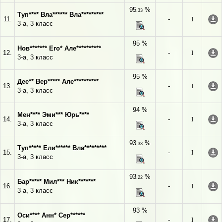
95
%
,33
Туп**** Вла****** Вла*********
11.
-
I
3-а, 3 класс
95 %
Нов******* Его* Але**********
12.
-
I
3-а, 3 класс
95 %
Дее** Вер***** Але**********
13.
-
I
3-а, 3 класс
94 %
Мен**** Эми*** Юрь****
14.
-
I
3-а, 3 класс
93
%
,33
Туп***** Ели****** Вла*********
15.
-
I
3-а, 3 класс
93
%
,22
Бар***** Мил*** Ник*******
16.
-
I
3-а, 3 класс
93 %
Оси**** Анн* Сер******
17.
-
I