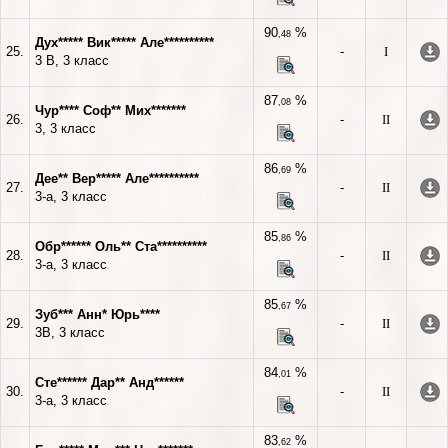
90
%
,48
Дух***** Вик***** Але**********
25.
-
I
3 В, 3 класс
87
%
,08
Чур**** Соф** Мих*******
26.
-
II
3, 3 класс
86
%
,69
Дее** Вер***** Але**********
27.
-
II
3-а, 3 класс
85
%
,86
Обр****** Оль** Ста**********
28.
-
II
3-а, 3 класс
85
%
,67
Зуб*** Анн* Юрь****
29.
-
II
3В, 3 класс
84
%
,01
Сте****** Дар** Анд******
30.
-
II
3-а, 3 класс
83
%
,62