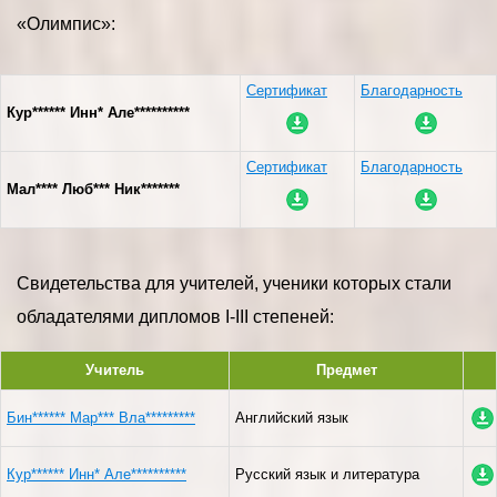
«Олимпис»:
Сертификат
Благодарность
Кур****** Инн* Але**********
Сертификат
Благодарность
Мал**** Люб*** Ник*******
Свидетельства для учителей, ученики которых стали
обладателями дипломов I-III степеней:
Учитель
Предмет
Бин****** Мар*** Вла*********
Английский язык
Кур****** Инн* Але**********
Русский язык и литература