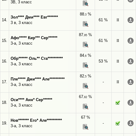
3В, 3 класс
88
%
,3
Зол**** Дми**** Евг*******
14.
61 %
II
3 в, 3 класс
87
%
,95
Афо***** Кир*** Сер******
15.
61 %
II
3-а, 3 класс
84
%
,6
Обр****** Оль** Ста**********
16.
53 %
II
3-а, 3 класс
82
%
,5
Пле***** Дми**** Але**********
17.
-
II
3-а, 3 класс
67
%
,82
Оси**** Анн* Сер******
18.
-
3-а, 3 класс
67 %
Нов******* Его* Але**********
19.
-
3-а, 3 класс