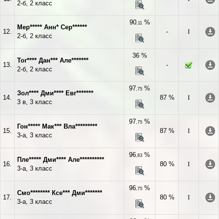
2-б, 2 класс
90
%
,11
Мер***** Анн* Сер******
12.
-
I
2-б, 2 класс
36 %
Тог**** Дан*** Але*******
13.
-
2-б, 2 класс
97
%
,75
Зол**** Дми**** Евг*******
14.
87 %
I
3 в, 3 класс
97
%
,75
Гон***** Мак*** Вла*********
15.
87 %
I
3-а, 3 класс
96
%
,83
Пле***** Дми**** Але**********
16.
80 %
I
3-а, 3 класс
96
%
,75
Смо******** Ксе*** Дми*******
17.
80 %
I
3-а, 3 класс