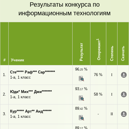
Результаты конкурса по
информационным технологиям
1
Опережает
Результат
Степень
Скачать
#
Ученик
96
%
,25
Сте***** Раф*** Сар*******
1.
76 %
I
1-а, 1 класс
93
%
,17
Юди* Мих*** Дми*******
2.
58 %
I
1-а, 1 класс
89
%
,42
Кур***** Арт** Анд******
3.
-
II
1-а, 1 класс
89
%
,17