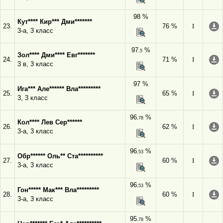
98 %
Кут**** Кир*** Дми*******
23.
76 %
I
3-а, 3 класс
97
%
,5
Зол**** Дми**** Евг*******
24.
71 %
I
3 в, 3 класс
97 %
Ига*** Але****** Вла*********
25.
65 %
I
3, 3 класс
96
%
,78
Кол**** Лев Сер******
26.
62 %
I
3-а, 3 класс
96
%
,53
Обр****** Оль** Ста**********
27.
60 %
I
3-а, 3 класс
96
%
,53
Гон***** Мак*** Вла*********
28.
60 %
I
3-а, 3 класс
95
%
,78