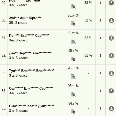
Нов******* Его* Але**********
29.
53 %
I
3-а, 3 класс
95
%
,76
Зуб*** Анн* Юрь****
30.
52 %
I
3В, 3 класс
95
%
,67
Поп*** Ека****** Сер******
31.
52 %
I
3-а, 3 класс
95
%
,5
Дее** Вер***** Але**********
32.
51 %
I
3-а, 3 класс
95
%
,11
Туп**** Вла****** Вла*********
33.
-
I
3-а, 3 класс
95
%
,11
Сел****** Ели****** Сер******
34.
-
I
3-а, 3 класс
94
%
,5
Смо******** Ксе*** Дми*******
35.
-
I
3-а, 3 класс