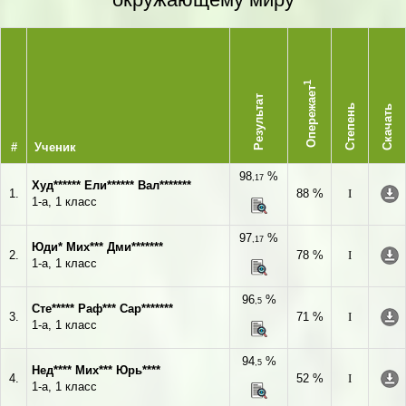
1
Опережает
Результат
Степень
Скачать
#
Ученик
98
%
,17
Худ****** Ели****** Вал*******
1.
88 %
I
1-а, 1 класс
97
%
,17
Юди* Мих*** Дми*******
2.
78 %
I
1-а, 1 класс
96
%
,5
Сте***** Раф*** Сар*******
3.
71 %
I
1-а, 1 класс
94
%
,5
Нед**** Мих*** Юрь****
4.
52 %
I
1-а, 1 класс