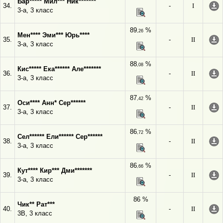
Бар***** Мил*** Ник*******
34.
-
I
3-а, 3 класс
89
%
,26
Мен**** Эми*** Юрь****
35.
-
II
3-а, 3 класс
88
%
,08
Кис***** Ека****** Але*******
36.
-
II
3-а, 3 класс
87
%
,42
Оси**** Анн* Сер******
37.
-
II
3-а, 3 класс
86
%
,72
Сел****** Ели****** Сер******
38.
-
II
3-а, 3 класс
86
%
,66
Кут**** Кир*** Дми*******
39.
-
II
3-а, 3 класс
86 %
Чик** Рат***
40.
-
II
3В, 3 класс