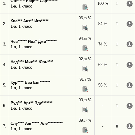
Сте***** Раф*** Сар*******
1.
100 %
I
1-а, 1 класс
96
%
,35
Ква*** Ант** Иго*****
2.
84 %
I
1-а, 1 класс
94
%
,58
Чев****** Ива* Дми*******
3.
74 %
I
1-а, 1 класс
92
%
,68
Нед**** Мих*** Юрь****
4.
62 %
I
1-а, 1 класс
91
%
,5
Кур**** Ева Евг*******
5.
56 %
I
1-а, 1 класс
90
%
,33
Руд*** Арт** Эду*******
6.
-
I
1-а, 1 класс
89
%
,27
Слу**** Анг***** Але**********
7.
-
II
1-а, 1 класс