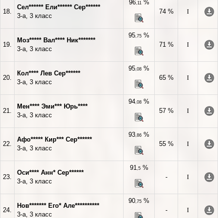
96
%
,11
Сел****** Ели****** Сер******
18.
74 %
I
3-а, 3 класс
95
%
,75
Моз***** Вал**** Ник*******
19.
71 %
I
3-а, 3 класс
95
%
,08
Кол**** Лев Сер******
20.
65 %
I
3-а, 3 класс
94
%
,08
Мен**** Эми*** Юрь****
21.
57 %
I
3-а, 3 класс
93
%
,86
Афо***** Кир*** Сер******
22.
55 %
I
3-а, 3 класс
91
%
,5
Оси**** Анн* Сер******
23.
-
I
3-а, 3 класс
90
%
,75
Нов******* Его* Але**********
24.
-
I
3-а, 3 класс