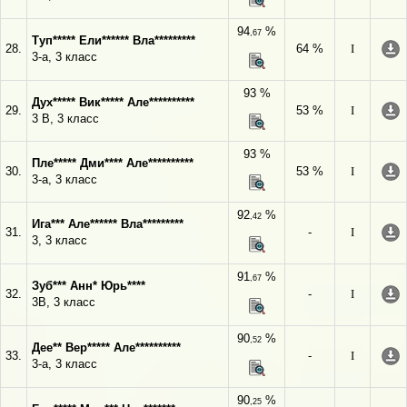
94
%
,67
Туп***** Ели****** Вла*********
28.
64 %
I
3-а, 3 класс
93 %
Дух***** Вик***** Але**********
29.
53 %
I
3 В, 3 класс
93 %
Пле***** Дми**** Але**********
30.
53 %
I
3-а, 3 класс
92
%
,42
Ига*** Але****** Вла*********
31.
-
I
3, 3 класс
91
%
,67
Зуб*** Анн* Юрь****
32.
-
I
3В, 3 класс
90
%
,52
Дее** Вер***** Але**********
33.
-
I
3-а, 3 класс
90
%
,25