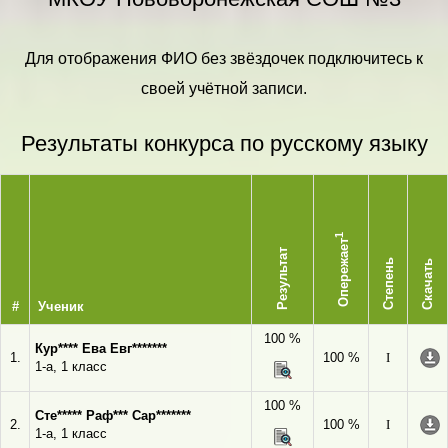
Для отображения ФИО без звёздочек подключитесь к
своей учётной записи.
Результаты конкурса по русскому языку
1
Опережает
Результат
Степень
Скачать
#
Ученик
100 %
Кур**** Ева Евг*******
1.
100 %
I
1-а, 1 класс
100 %
Сте***** Раф*** Сар*******
2.
100 %
I
1-а, 1 класс