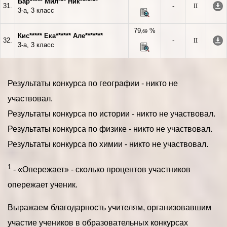
Бар***** Мил*** Ник*******
31.
-
II
3-а, 3 класс
79
%
,69
Кис***** Ека****** Але*******
32.
-
II
3-а, 3 класс
Результаты конкурса по географии - никто не
участвовал.
Результаты конкурса по истории - никто не участвовал.
Результаты конкурса по физике - никто не участвовал.
Результаты конкурса по химии - никто не участвовал.
1
- «Опережает» - сколько процентов участников
опережает ученик.
Выражаем благодарность учителям, организовавшим
участие учеников в образовательных конкурсах