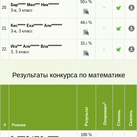
50
%
,8
Бар***** Мил*** Ник*******
20.
-
3-а, 3 класс
44
%
,5
Кис***** Ека****** Але*******
21.
-
3-а, 3 класс
15
%
,2
Ига*** Але****** Вла*********
22.
-
3, 3 класс
Результаты конкурса по математике
1
Опережает
Результат
Степень
Скачать
#
Ученик
100 %