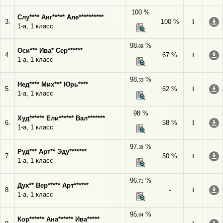
100 %
Слу**** Анг***** Але**********
3.
100 %
I
1-а, 1 класс
98
%
,89
Оси*** Ива* Сер******
4.
67 %
I
1-а, 1 класс
98
%
,33
Нед**** Мих*** Юрь****
5.
62 %
I
1-а, 1 класс
98 %
Худ****** Ели****** Вал*******
6.
58 %
I
1-а, 1 класс
97
%
,38
Руд*** Арт** Эду*******
7.
50 %
I
1-а, 1 класс
96
%
,71
Дух** Вер***** Арт******
8.
-
I
1-а, 1 класс
95
%
,94
Кор****** Ана****** Ива*****