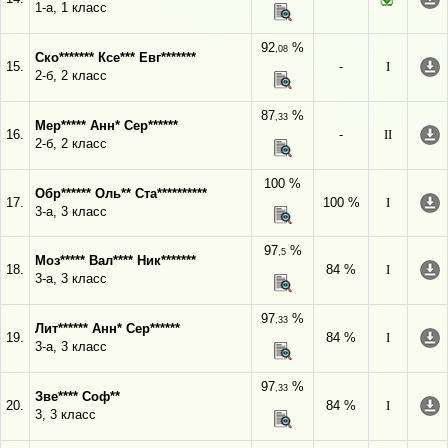
1-а, 1 класс
92
%
,08
Ско******* Ксе*** Евг*******
15.
-
I
2-б, 2 класс
87
%
,33
Мер***** Анн* Сер******
16.
-
II
2-б, 2 класс
100 %
Обр****** Оль** Ста**********
17.
100 %
I
3-а, 3 класс
97
%
,5
Моз***** Вал**** Ник*******
18.
84 %
I
3-а, 3 класс
97
%
,33
Лит****** Анн* Сер******
19.
84 %
I
3-а, 3 класс
97
%
,33
Зве**** Соф**
20.
84 %
I
3, 3 класс