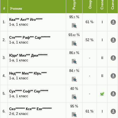
Результат
Степень
Скачать
#
Ученик
95
%
,5
Ква*** Ант** Иго*****
1.
61 %
I
1-а, 1 класс
93
%
,82
Сте***** Раф*** Сар*******
2.
52 %
I
1-а, 1 класс
86
%
,8
Юди* Мих*** Дми*******
3.
-
II
1-а, 1 класс
84
%
,7
Нед**** Мих*** Юрь****
4.
-
II
1-а, 1 класс
40 %
Сух***** Соф** Сер******
5.
-
1-а, 1 класс
95 %
Ско******* Ксе*** Евг*******
6.
61 %
I
2-б, 2 класс