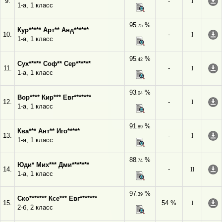
9.
-
I
1-а, 1 класс
95
%
,75
Кур***** Арт** Анд******
10.
-
I
1-а, 1 класс
95
%
,42
Сух***** Соф** Сер******
11.
-
I
1-а, 1 класс
93
%
,04
Вор**** Кир*** Евг*******
12.
-
I
1-а, 1 класс
91
%
,89
Ква*** Ант** Иго*****
13.
-
I
1-а, 1 класс
88
%
,74
Юди* Мих*** Дми*******
14.
-
II
1-а, 1 класс
97
%
,39
Ско******* Ксе*** Евг*******
15.
54 %
I
2-б, 2 класс