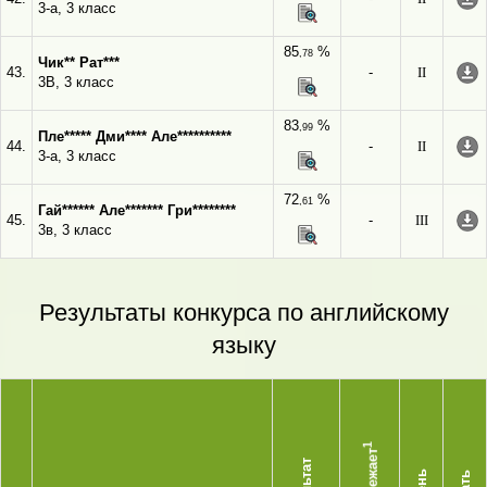
3-а, 3 класс
85
%
,78
Чик** Рат***
43.
-
II
3В, 3 класс
83
%
,99
Пле***** Дми**** Але**********
44.
-
II
3-а, 3 класс
72
%
,61
Гай****** Але******* Гри********
45.
-
III
3в, 3 класс
Результаты конкурса по английскому
языку
1
Опережает