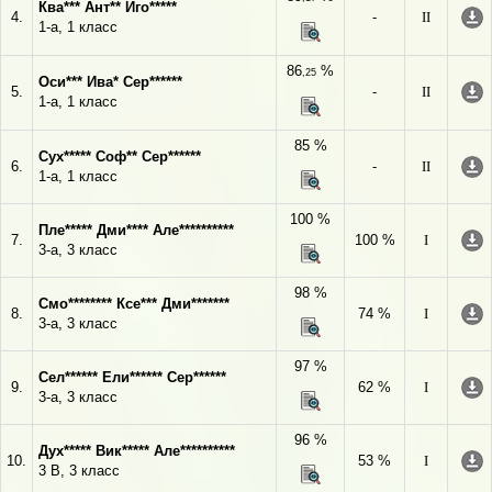
Ква*** Ант** Иго*****
4.
-
II
1-а, 1 класс
86
%
,25
Оси*** Ива* Сер******
5.
-
II
1-а, 1 класс
85 %
Сух***** Соф** Сер******
6.
-
II
1-а, 1 класс
100 %
Пле***** Дми**** Але**********
7.
100 %
I
3-а, 3 класс
98 %
Смо******** Ксе*** Дми*******
8.
74 %
I
3-а, 3 класс
97 %
Сел****** Ели****** Сер******
9.
62 %
I
3-а, 3 класс
96 %
Дух***** Вик***** Але**********
10.
53 %
I
3 В, 3 класс