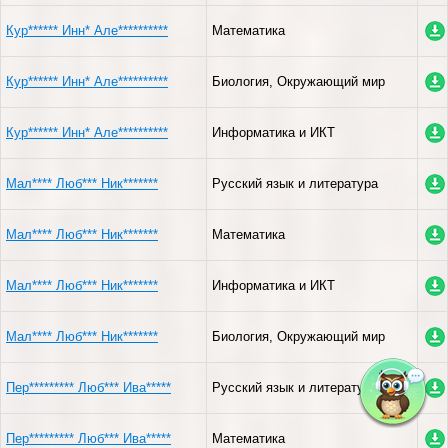
Кур****** Инн* Але**********
Математика
Кур****** Инн* Але**********
Биология, Окружающий мир
Кур****** Инн* Але**********
Информатика и ИКТ
Мал**** Люб*** Ник*******
Русский язык и литература
Мал**** Люб*** Ник*******
Математика
Мал**** Люб*** Ник*******
Информатика и ИКТ
Мал**** Люб*** Ник*******
Биология, Окружающий мир
Пер********* Люб*** Ива*****
Русский язык и литература
Пер********* Люб*** Ива*****
Математика