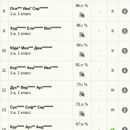
86
%
,87
Оси*** Ива* Сер******
8.
-
II
1-а, 1 класс
86
%
,3
Худ****** Ели****** Вал*******
9.
-
II
1-а, 1 класс
84
%
,9
Юди* Мих*** Дми*******
10.
-
II
1-а, 1 класс
81
%
,67
Кор****** Ана****** Ива*****
11.
-
II
1-а, 1 класс
73
%
,4
Дух** Вер***** Арт******
12.
-
III
1-а, 1 класс
73
%
,18
Сух***** Соф** Сер******
13.
-
III
1-а, 1 класс
67
%
,58
Кур***** Арт** Анд******
14.
-