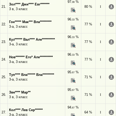
97
%
,08
Зол**** Дми**** Евг*******
21.
80 %
I
3 в, 3 класс
96
%
,33
Гон***** Мак*** Вла*********
22.
77 %
I
3-а, 3 класс
96
%
,33
Куз****** Вал**** Але**********
23.
77 %
I
3-а, 3 класс
96
%
,33
Нов******* Его* Але**********
24.
77 %
I
3-а, 3 класс
95
%
,67
Туп**** Вла****** Вла*********
25.
71 %
I
3-а, 3 класс
95
%
,67
Зве**** Мар**
26.
71 %
I
3 в, 3 класс
94
%
,67
Кол**** Лев Сер******
27.
64 %
I
3-а, 3 класс