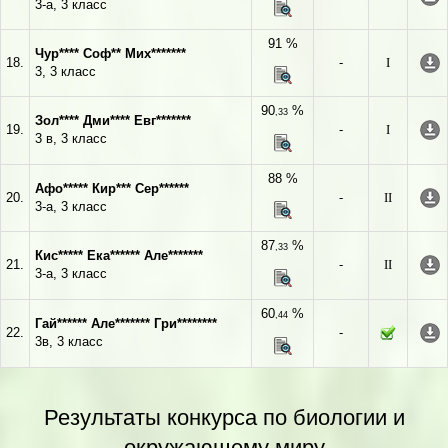
3-а, 3 класс
91 %
Чур**** Соф** Мих*******
18.
-
I
3, 3 класс
90
%
,33
Зол**** Дми**** Евг*******
19.
-
I
3 в, 3 класс
88 %
Афо***** Кир*** Сер******
20.
-
II
3-а, 3 класс
87
%
,33
Кис***** Ека****** Але*******
21.
-
II
3-а, 3 класс
60
%
,44
Гай****** Але******* Гри********
22.
-
3в, 3 класс
Результаты конкурса по биологии и
окружающему миру