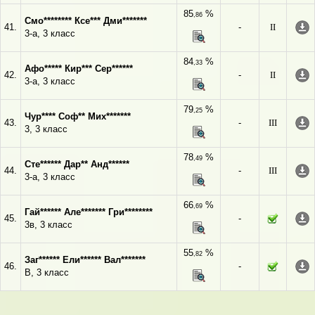
85
%
,86
Смо******** Ксе*** Дми*******
41.
-
II
3-а, 3 класс
84
%
,33
Афо***** Кир*** Сер******
42.
-
II
3-а, 3 класс
79
%
,25
Чур**** Соф** Мих*******
43.
-
III
3, 3 класс
78
%
,49
Сте****** Дар** Анд******
44.
-
III
3-а, 3 класс
66
%
,69
Гай****** Але******* Гри********
45.
-
3в, 3 класс
55
%
,82
Заг****** Ели****** Вал*******
46.
-
В, 3 класс