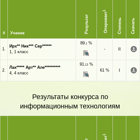
1
Опережает
Результат
Степень
Скачать
#
Ученик
89
%
,1
Ирх** Ник*** Сер******
1.
-
II
1, 1 класс
91
%
,13
Лах***** Арт** Але**********
2.
61 %
I
4, 4 класс
Результаты конкурса по
информационным технологиям
1