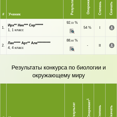
Опережает
Результат
Степень
Скачать
#
Ученик
92
%
,33
Ирх** Ник*** Сер******
1.
54 %
I
1, 1 класс
88
%
,44
Лах***** Арт** Але**********
2.
-
II
4, 4 класс
Результаты конкурса по биологии и
окружающему миру
1
Опережает
Результат
Степень
Скачать