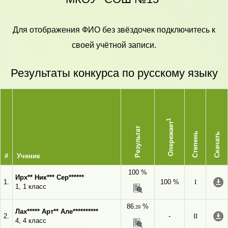
Для отображения ФИО без звёздочек подключитесь к
своей учётной записи.
Результаты конкурса по русскому языку
1
Опережает
Результат
Степень
Скачать
#
Ученик
100 %
Ирх** Ник*** Сер******
1.
100 %
I
1, 1 класс
86
%
,29
Лах***** Арт** Але**********
2.
-
II
4, 4 класс