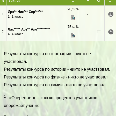
#
Ученик
90
%
,53
Ирх** Ник*** Сер******
1.
-
I
1, 1 класс
75
%
,64
Лах***** Арт** Але**********
2.
-
III
4, 4 класс
Результаты конкурса по географии - никто не
участвовал.
Результаты конкурса по истории - никто не участвовал.
Результаты конкурса по физике - никто не участвовал.
Результаты конкурса по химии - никто не участвовал.
1
- «Опережает» - сколько процентов участников
опережает ученик.