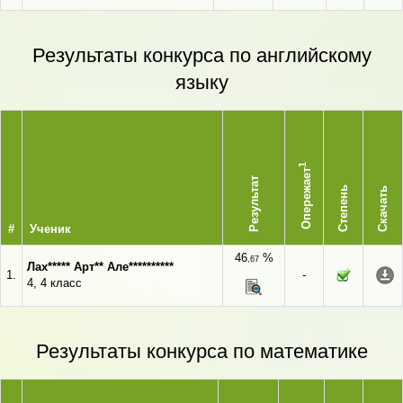
Результаты конкурса по английскому
языку
1
Опережает
Результат
Степень
Скачать
#
Ученик
46
%
,67
Лах***** Арт** Але**********
1.
-
4, 4 класс
Результаты конкурса по математике