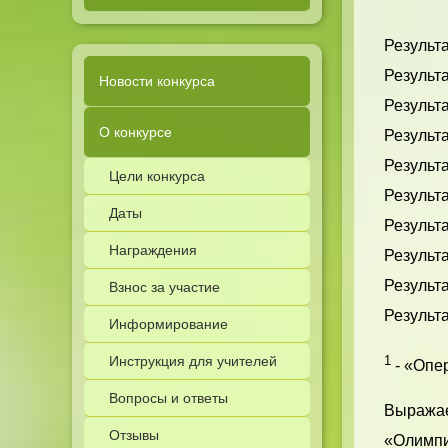
Результа
Результа
Новости конкурса
Результа
О конкурсе
Результа
Результ
Цели конкурса
Результа
Даты
Результа
Награждения
Результа
Результа
Взнос за участие
Результа
Информирование
Инструкция для учителей
1
- «Опер
Вопросы и ответы
Выражае
Отзывы
«Олимпи