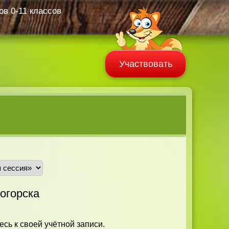
в 0-11 классов
Участвовать
огорска
есь к своей учётной записи.