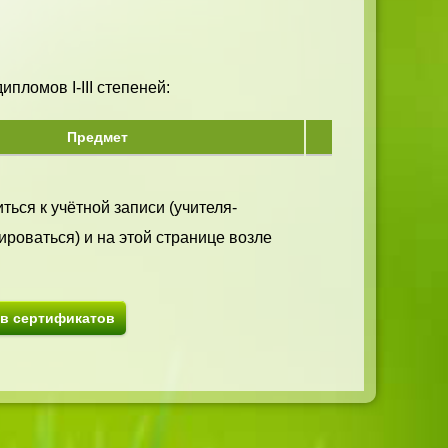
пломов I-III степеней:
Предмет
ться к учётной записи (учителя-
ироваться) и на этой странице возле
ив сертификатов