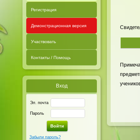
Регистрация
Демонстрационная версия
Свидетел
Участвовать
Контакты / Помощь
Примечан
предметн
учеников
Вход
Эл. почта
Пароль
Забыли пароль?