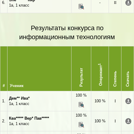
6.
-
II
1а, 1 класс
Результаты конкурса по
информационным технологиям
1
Опережает
Результат
Степень
Скачать
#
Ученик
100 %
Дем** Ива*
1.
100 %
I
1а, 1 класс
100 %
Ква***** Вер* Пав*****
2.
100 %
I
1а, 1 класс