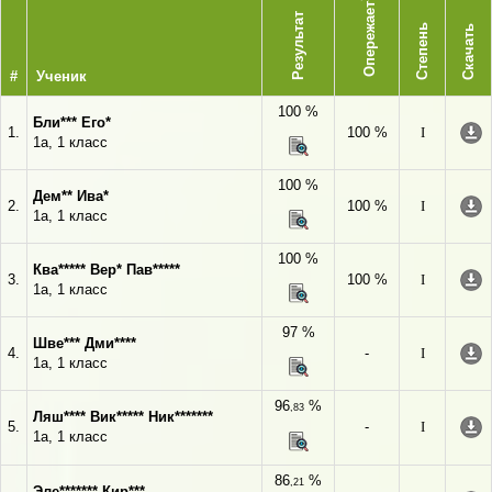
Опережает
Результат
Степень
Скачать
#
Ученик
100 %
Бли*** Его*
1.
100 %
I
1а, 1 класс
100 %
Дем** Ива*
2.
100 %
I
1а, 1 класс
100 %
Ква***** Вер* Пав*****
3.
100 %
I
1а, 1 класс
97 %
Шве*** Дми****
4.
-
I
1а, 1 класс
96
%
,83
Ляш**** Вик***** Ник*******
5.
-
I
1а, 1 класс
86
%
,21
Эле******* Кир***