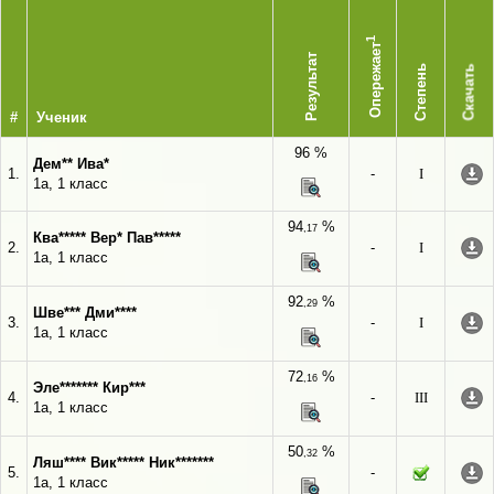
1
Опережает
Результат
Степень
Скачать
#
Ученик
96 %
Дем** Ива*
1.
-
I
1а, 1 класс
94
%
,17
Ква***** Вер* Пав*****
2.
-
I
1а, 1 класс
92
%
,29
Шве*** Дми****
3.
-
I
1а, 1 класс
72
%
,16
Эле******* Кир***
4.
-
III
1а, 1 класс
50
%
,32
Ляш**** Вик***** Ник*******
5.
-
1а, 1 класс