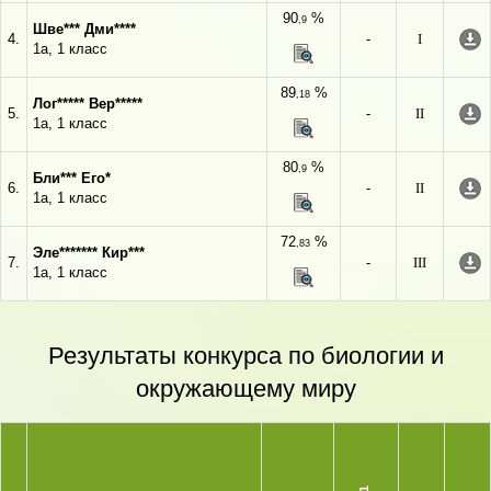
90
%
,9
Шве*** Дми****
4.
-
I
1а, 1 класс
89
%
,18
Лог***** Вер*****
5.
-
II
1а, 1 класс
80
%
,9
Бли*** Его*
6.
-
II
1а, 1 класс
72
%
,83
Эле******* Кир***
7.
-
III
1а, 1 класс
Результаты конкурса по биологии и
окружающему миру
1