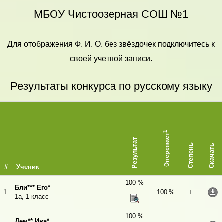
МБОУ Чистоозерная СОШ №1
Для отображения Ф. И. О. без звёздочек подключитесь к
своей учётной записи.
Результаты конкурса по русскому языку
1
Опережает
Результат
Степень
Скачать
#
Ученик
100 %
Бли*** Его*
1.
100 %
I
1а, 1 класс
100 %
Дем** Ива*