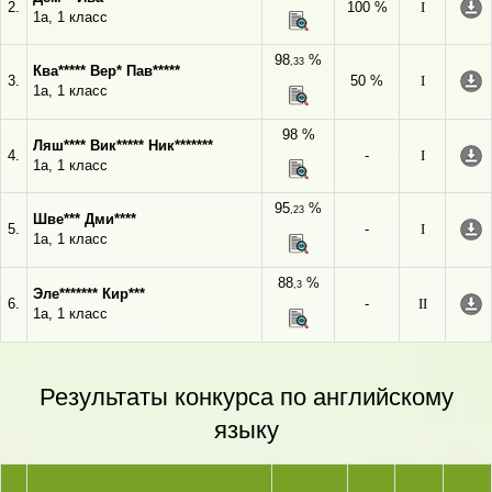
2.
100 %
I
1а, 1 класс
98
%
,33
Ква***** Вер* Пав*****
3.
50 %
I
1а, 1 класс
98 %
Ляш**** Вик***** Ник*******
4.
-
I
1а, 1 класс
95
%
,23
Шве*** Дми****
5.
-
I
1а, 1 класс
88
%
,3
Эле******* Кир***
6.
-
II
1а, 1 класс
Результаты конкурса по английскому
языку