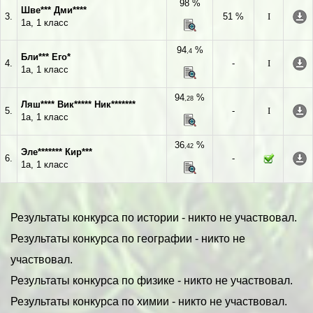
98 %
Шве*** Дми****
3.
51 %
I
1а, 1 класс
94
%
,4
Бли*** Его*
4.
-
I
1а, 1 класс
94
%
,28
Ляш**** Вик***** Ник*******
5.
-
I
1а, 1 класс
36
%
,42
Эле******* Кир***
6.
-
1а, 1 класс
Результаты конкурса по истории - никто не участвовал.
Результаты конкурса по географии - никто не
участвовал.
Результаты конкурса по физике - никто не участвовал.
Результаты конкурса по химии - никто не участвовал.