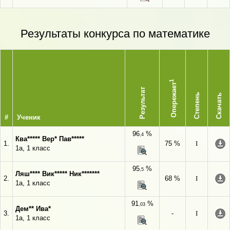
Результаты конкурса по математике
1
Опережает
Результат
Степень
Скачать
#
Ученик
96
%
,4
Ква***** Вер* Пав*****
1.
75 %
I
1а, 1 класс
95
%
,5
Ляш**** Вик***** Ник*******
2.
68 %
I
1а, 1 класс
91
%
,03
Дем** Ива*
3.
-
I
1а, 1 класс