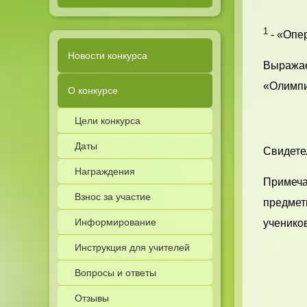
1
- «Опер
Новости конкурса
Выражае
«Олимпи
О конкурсе
Цели конкурса
Даты
Свидетел
Награждения
Примечан
Взнос за участие
предметн
Информирование
учеников
Инструкция для учителей
Вопросы и ответы
Отзывы