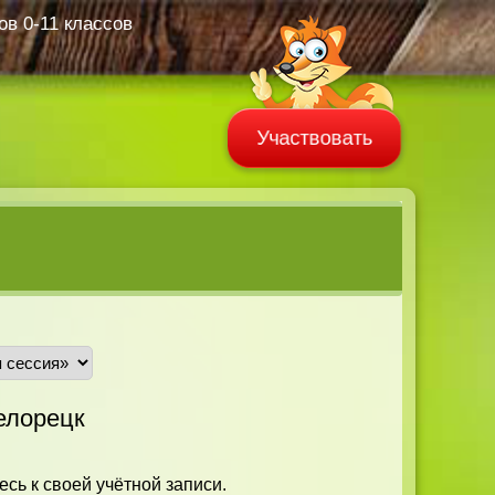
в 0-11 классов
Участвовать
елорецк
есь к своей учётной записи.