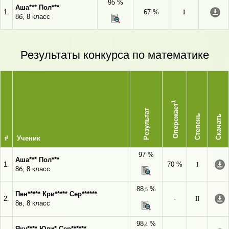
95 %
Аша*** Пол***
1.
67 %
I
8б, 8 класс
Результаты конкурса по математике
1
Опережает
Результат
Степень
Скачать
#
Ученик
97 %
Аша*** Пол***
1.
70 %
I
8б, 8 класс
88
%
,5
Пен***** Кри***** Сер******
2.
-
II
8в, 8 класс
98
%
,4
Яку**** Юли* Сер******