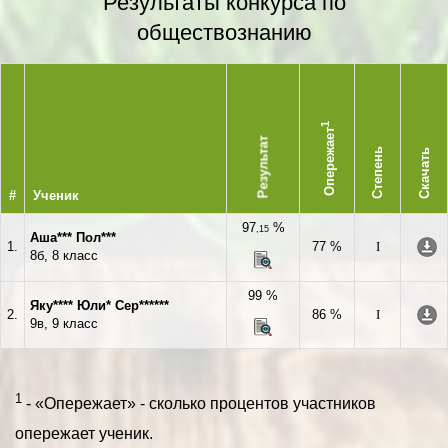
Результаты конкурса по
обществознанию
1
Опережает
Результат
Степень
Скачать
#
Ученик
97
%
,15
Аша*** Пол***
1.
77 %
I
8б, 8 класс
99 %
Яку**** Юли* Сер******
2.
86 %
I
9в, 9 класс
1
- «Опережает» - сколько процентов участников
опережает ученик.