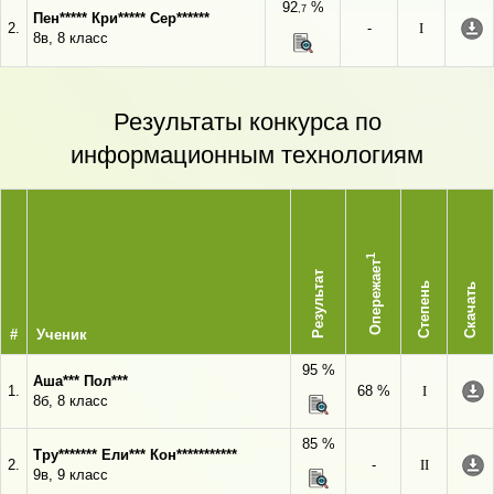
92
%
,7
Пен***** Кри***** Сер******
2.
-
I
8в, 8 класс
Результаты конкурса по
информационным технологиям
1
Опережает
Результат
Степень
Скачать
#
Ученик
95 %
Аша*** Пол***
1.
68 %
I
8б, 8 класс
85 %
Тру******* Ели*** Кон***********
2.
-
II
9в, 9 класс