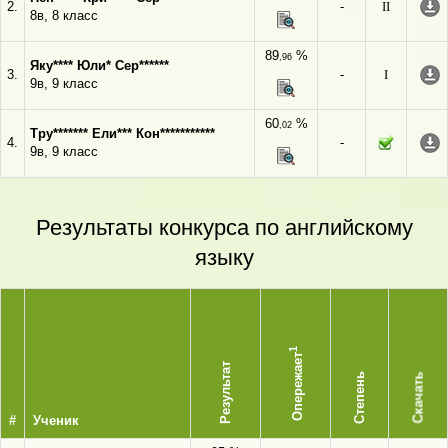
2.
-
II
8в, 8 класс
89
%
,96
Яку**** Юли* Сер******
3.
-
I
9в, 9 класс
60
%
,02
Тру******* Ели*** Кон***********
4.
-
9в, 9 класс
Результаты конкурса по английскому
языку
1
Опережает
Результат
Степень
Скачать
#
Ученик