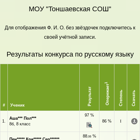
МОУ "Тоншаевская СОШ"
Для отображения Ф. И. О. без звёздочек подключитесь к
своей учётной записи.
Результаты конкурса по русскому языку
1
Опережает
Результат
Степень
Скачать
#
Ученик
97 %
Аша*** Пол***
1.
86 %
I
8б, 8 класс
88
%
,06
Пен***** Кри***** Сер******