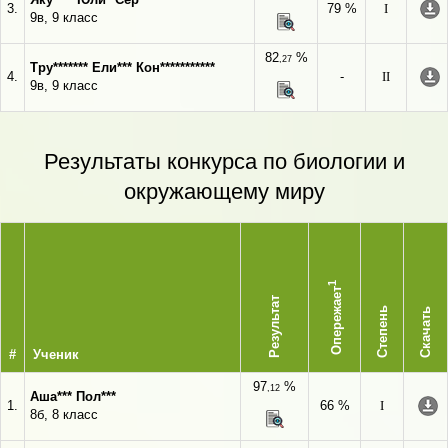
3.
79 %
I
9в, 9 класс
82
%
,27
Тру******* Ели*** Кон***********
4.
-
II
9в, 9 класс
Результаты конкурса по биологии и
окружающему миру
1
Опережает
Результат
Степень
Скачать
#
Ученик
97
%
,12
Аша*** Пол***
1.
66 %
I
8б, 8 класс