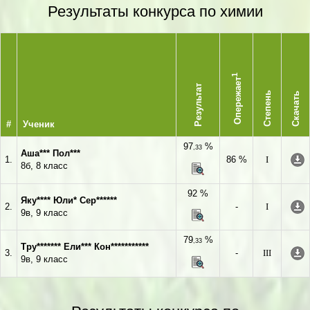
Результаты конкурса по химии
1
Опережает
Результат
Степень
Скачать
#
Ученик
97
%
,33
Аша*** Пол***
1.
86 %
I
8б, 8 класс
92 %
Яку**** Юли* Сер******
2.
-
I
9в, 9 класс
79
%
,33
Тру******* Ели*** Кон***********
3.
-
III
9в, 9 класс