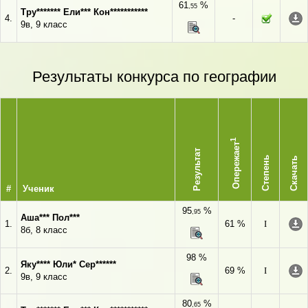
61
%
,55
Тру******* Ели*** Кон***********
4.
-
9в, 9 класс
Результаты конкурса по географии
1
Опережает
Результат
Степень
Скачать
#
Ученик
95
%
,95
Аша*** Пол***
1.
61 %
I
8б, 8 класс
98 %
Яку**** Юли* Сер******
2.
69 %
I
9в, 9 класс
80
%
,65