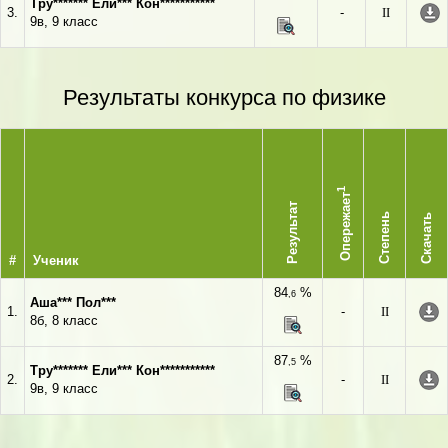
Тру******* Ели*** Кон***********
3.
-
II
9в, 9 класс
Результаты конкурса по физике
1
Опережает
Результат
Степень
Скачать
#
Ученик
84
%
,6
Аша*** Пол***
1.
-
II
8б, 8 класс
87
%
,5
Тру******* Ели*** Кон***********
2.
-
II
9в, 9 класс