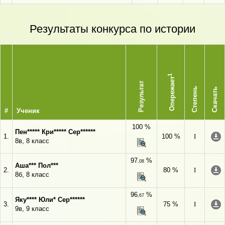
Результаты конкурса по истории
1
Опережает
Результат
Степень
Скачать
#
Ученик
100 %
Пен***** Кри***** Сер******
1.
100 %
I
8в, 8 класс
97
%
,08
Аша*** Пол***
2.
80 %
I
8б, 8 класс
96
%
,67
Яку**** Юли* Сер******
3.
75 %
I
9в, 9 класс