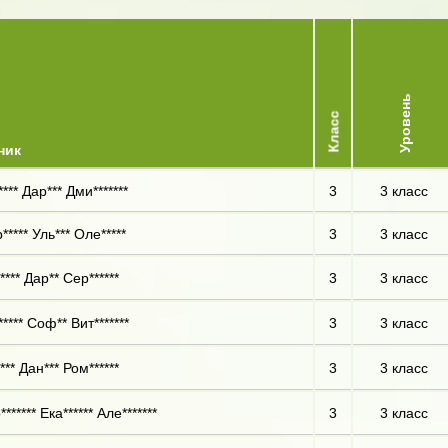
Уровень
Класс
ник
*** Дар*** Дми*******
3
3 класс
***** Уль*** Оле*****
3
3 класс
**** Дар** Сер******
3
3 класс
**** Соф** Вит*******
3
3 класс
*** Дан*** Ром******
3
3 класс
****** Ека****** Але*******
3
3 класс