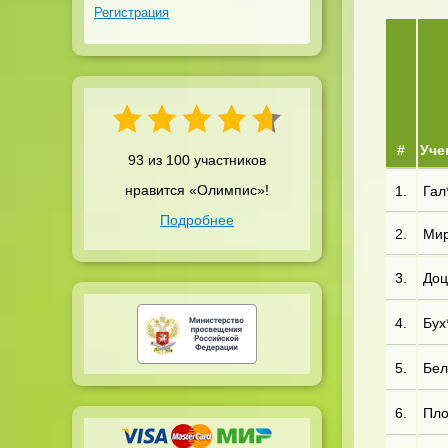
Регистрация
#
Уче
93 из 100 участников
нравится «Олимпис»!
1.
Гал*
Подробнее
2.
Мир
3.
Доц
4.
Бух*
5.
Бел
6.
Пло*