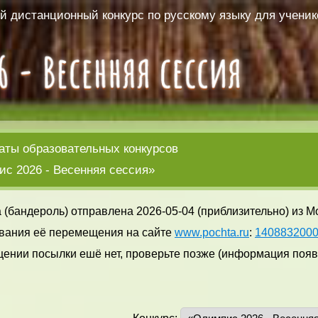
 дистанционный конкурс по русскому языку для ученико
аты образовательных конкурсов
с 2026 - Весенняя сессия»
 (бандероль) отправлена 2026-05-04 (приблизительно) из М
вания её перемещения на сайте
www.pochta.ru
:
140883200
ении посылки ешё нет, проверьте позже (информация появл