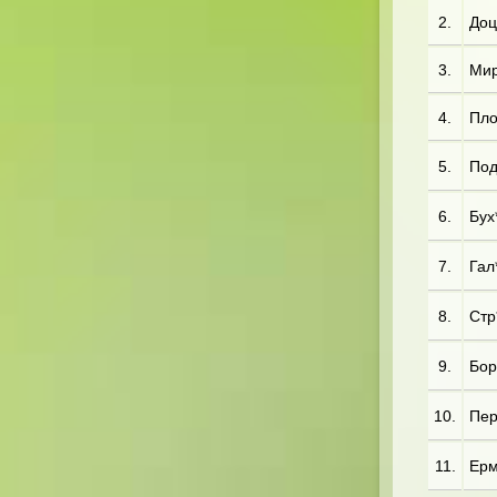
2.
Доц
3.
Мир
4.
Пло*
5.
Под*
6.
Бух*
7.
Гал*
8.
Стр*
9.
Бор*
10.
Пер*
11.
Ерм*