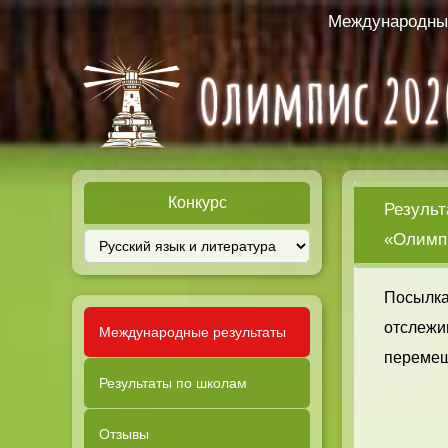
Международный
Конкурс
Результ
«Олимпи
Посылка
отслежи
Международные результаты
перемещ
Результаты по школам
Отзывы