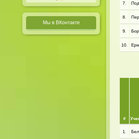
7.
Под*
8.
Пер*
Мы в ВКонтакте
9.
Бор*
10.
Ерм*
#
Уче
1.
Бел