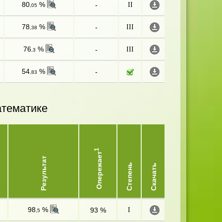
80
%
-
II
,05
78
%
-
III
,38
76
%
-
III
,3
54
%
-
,83
атематике
1
Опережает
Результат
Степень
Скачать
98
%
93 %
I
,5