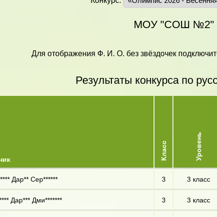
Конкурс:
МОУ "СОШ №2"
Для отображения Ф. И. О. без звёздочек подключит
Результаты конкурса по рус
Уровень
Класс
ник
**** Дар** Сер******
3
3 класс
*** Дар*** Дми*******
3
3 класс