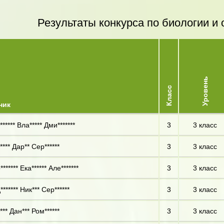
Результаты конкурса по биологии 
Уровень
Класс
ник
***** Вла***** Дми*******
3
3 класс
**** Дар** Сер******
3
3 класс
****** Ека****** Але*******
3
3 класс
****** Ник*** Сер******
3
3 класс
*** Дан*** Ром******
3
3 класс