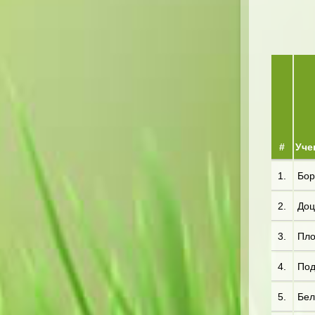
#
Уче
1.
Бор*
2.
Доц
3.
Пло*
4.
Под*
5.
Бел