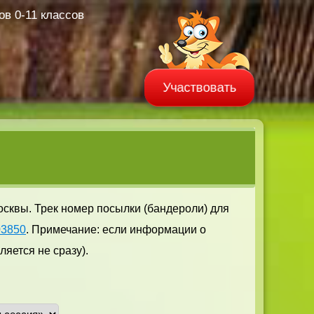
в 0-11 классов
Участвовать
осквы. Трек номер посылки (бандероли) для
03850
. Примечание: если информации о
яется не сразу).