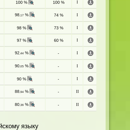
100 %
100 %
I
98
%
74 %
I
,17
98 %
73 %
I
97 %
60 %
I
92
%
-
I
,44
90
%
-
I
,05
90 %
-
I
88
%
-
II
,94
80
%
-
II
,36
йскому языку