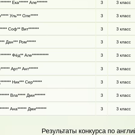
****** Ека****** Але*******
3
3 класс
***** Уль*** Оле*****
3
3 класс
**** Соф** Вит*******
3
3 класс
*** Дан*** Ром******
3
3 класс
****** Фёд** Але***********
3
3 класс
***** Арт** Ант******
3
3 класс
****** Ник*** Сер******
3
3 класс
***** Вла***** Дми*******
3
3 класс
***** Ана****** Дми*******
3
3 класс
Результаты конкурса по англи