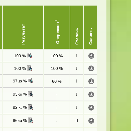
1
Опережает
Результат
Степень
Скачать
100 %
100 %
I
100 %
100 %
I
97
%
60 %
I
,25
93
%
-
I
,08
92
%
-
I
,71
86
%
-
II
,93