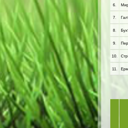
6.
Мир
7.
Гал*
8.
Бух*
9.
Пер*
10.
Стр*
11.
Ерм*