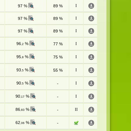
97 %
89 %
I
97 %
89 %
I
97 %
89 %
I
96
%
77 %
I
,2
95
%
75 %
I
,8
93
%
55 %
I
,5
90
%
-
I
,5
90
%
-
I
,17
86
%
-
II
,83
62
%
-
,06