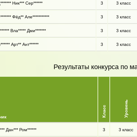
****** Ник*** Сер******
3
3 класс
****** Фёд** Але***********
3
3 класс
***** Вла***** Дми*******
3
3 класс
***** Арт** Ант******
3
3 класс
Результаты конкурса по м
Уровень
Класс
ник
*** Дан*** Ром******
3
3 класс