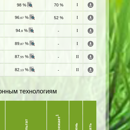
98 %
70 %
I
96
%
52 %
I
,67
94
%
-
I
,8
89
%
-
I
,87
87
%
-
II
,55
82
%
-
II
,13
онным технологиям
1
Опережает
Результат