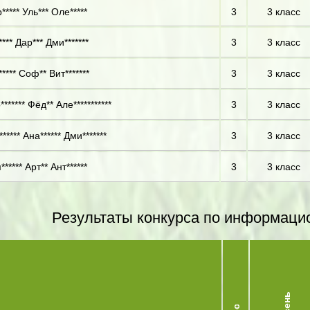
***** Уль*** Оле*****
3
3 класс
*** Дар*** Дми*******
3
3 класс
**** Соф** Вит*******
3
3 класс
****** Фёд** Але***********
3
3 класс
***** Ана****** Дми*******
3
3 класс
***** Арт** Ант******
3
3 класс
Результаты конкурса по информаци