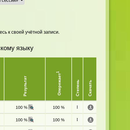
есь к своей учётной записи.
скому языку
1
Опережает
Результат
Степень
Скачать
100 %
100 %
I
100 %
100 %
I