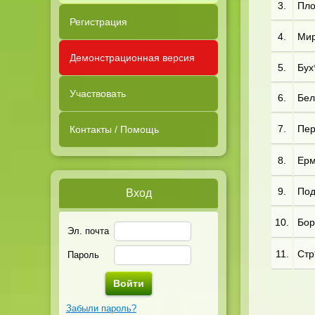
3.
Пло*
Регистрация
4.
Мир
Демонстрационная версия
5.
Бух*
Участвовать
6.
Бел
7.
Пер*
Контакты / Помощь
8.
Ерм*
9.
Под*
Вход
10.
Бор*
Эл. почта
11.
Стр*
Пароль
Забыли пароль?