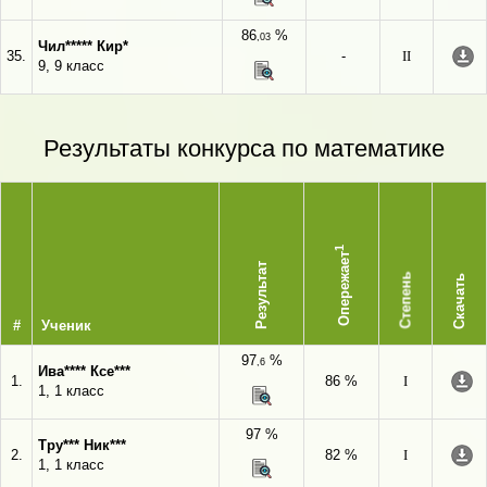
86
%
,03
Чил***** Кир*
35.
-
II
9, 9 класс
Результаты конкурса по математике
1
Опережает
Результат
Степень
Скачать
#
Ученик
97
%
,6
Ива**** Ксе***
1.
86 %
I
1, 1 класс
97 %
Тру*** Ник***
2.
82 %
I
1, 1 класс