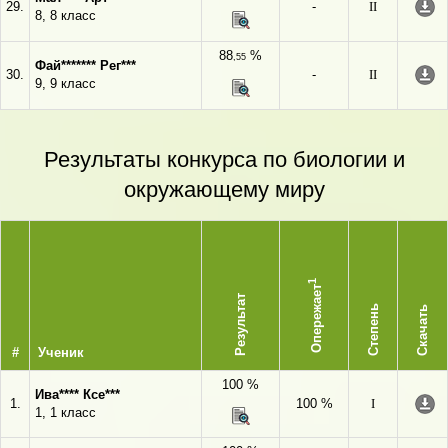
29.
-
II
8, 8 класс
88
%
,55
Фай******* Рег***
30.
-
II
9, 9 класс
Результаты конкурса по биологии и
окружающему миру
1
Опережает
Результат
Степень
Скачать
#
Ученик
100 %
Ива**** Ксе***
1.
100 %
I
1, 1 класс