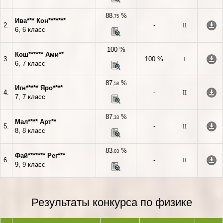
88
%
,75
Ива*** Кон*******
2.
-
II
6, 6 класс
100 %
Кош****** Ами**
3.
100 %
I
6, 7 класс
87
%
,58
Игн***** Яро****
4.
-
II
7, 7 класс
87
%
,33
Мал**** Арт**
5.
-
II
8, 8 класс
83
%
,03
Фай******* Рег***
6.
-
II
9, 9 класс
Результаты конкурса по физике