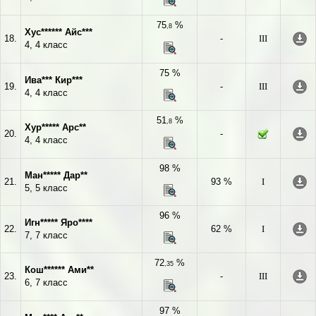
75
%
,8
Хус****** Айс***
18.
-
III
4, 4 класс
75 %
Ива*** Кир***
19.
-
III
4, 4 класс
51
%
,8
Хур***** Арс**
20.
-
4, 4 класс
98 %
Ман***** Дар**
21.
93 %
I
5, 5 класс
96 %
Игн***** Яро****
22.
62 %
I
7, 7 класс
72
%
,35
Кош****** Ами**
23.
-
III
6, 7 класс
97 %