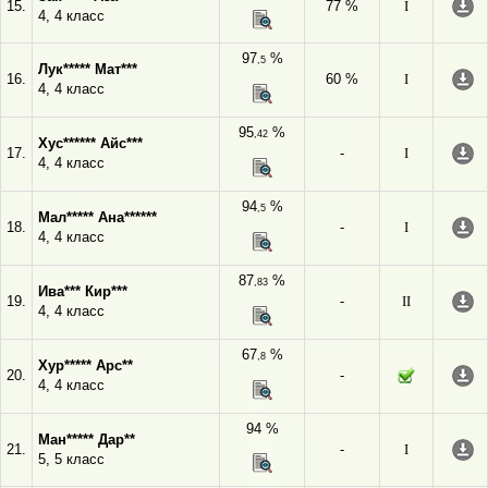
15.
77 %
I
4, 4 класс
97
%
,5
Лук***** Мат***
16.
60 %
I
4, 4 класс
95
%
,42
Хус****** Айс***
17.
-
I
4, 4 класс
94
%
,5
Мал***** Ана******
18.
-
I
4, 4 класс
87
%
,83
Ива*** Кир***
19.
-
II
4, 4 класс
67
%
,8
Хур***** Арс**
20.
-
4, 4 класс
94 %
Ман***** Дар**
21.
-
I
5, 5 класс