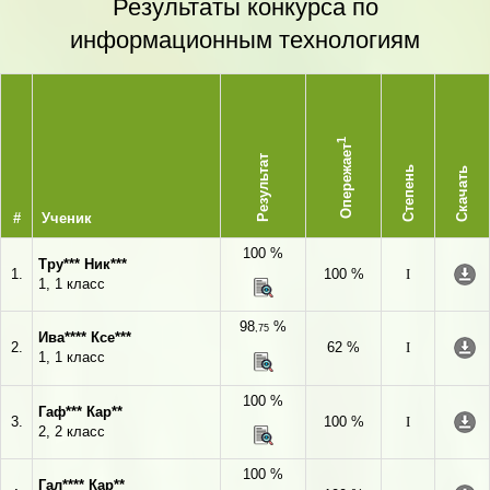
Результаты конкурса по
информационным технологиям
1
Опережает
Результат
Степень
Скачать
#
Ученик
100 %
Тру*** Ник***
1.
100 %
I
1, 1 класс
98
%
,75
Ива**** Ксе***
2.
62 %
I
1, 1 класс
100 %
Гаф*** Кар**
3.
100 %
I
2, 2 класс
100 %
Гал**** Кар**