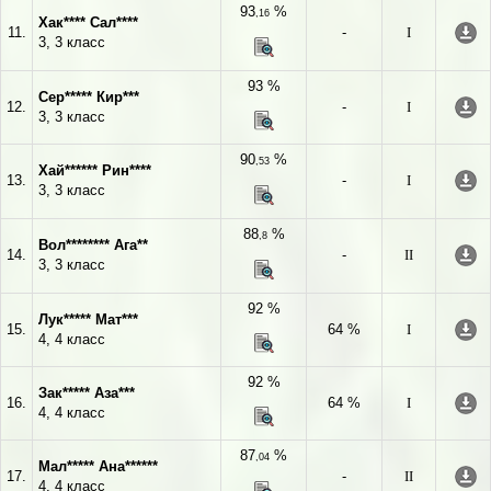
93
%
,16
Хак**** Сал****
11.
-
I
3, 3 класс
93 %
Сер***** Кир***
12.
-
I
3, 3 класс
90
%
,53
Хай****** Рин****
13.
-
I
3, 3 класс
88
%
,8
Вол******** Ага**
14.
-
II
3, 3 класс
92 %
Лук***** Мат***
15.
64 %
I
4, 4 класс
92 %
Зак***** Аза***
16.
64 %
I
4, 4 класс
87
%
,04
Мал***** Ана******
17.
-
II
4, 4 класс