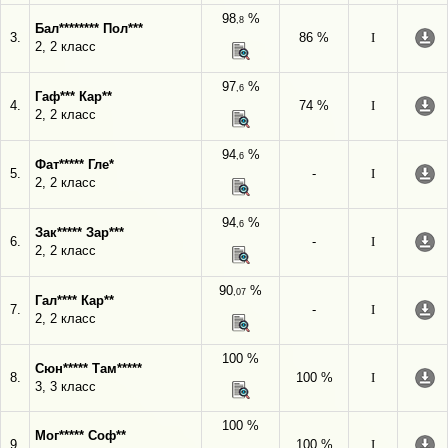
98
%
,8
Бал******** Пол***
3.
86 %
I
2, 2 класс
97
%
,6
Гаф*** Кар**
4.
74 %
I
2, 2 класс
94
%
,6
Фат***** Гле*
5.
-
I
2, 2 класс
94
%
,6
Зак***** Зар***
6.
-
I
2, 2 класс
90
%
,07
Гал**** Кар**
7.
-
I
2, 2 класс
100 %
Сюн***** Там*****
8.
100 %
I
3, 3 класс
100 %
Мог***** Соф**
9.
100 %
I