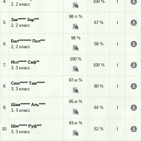
4.
100 %
I
2, 2 класс
98
%
,75
Зак***** Зар***
5.
67 %
I
2, 2 класс
98 %
Бал******** Пол***
6.
58 %
I
2, 2 класс
100 %
Исл***** Саф**
7.
100 %
I
3, 3 класс
97
%
,69
Сюн***** Там*****
8.
80 %
I
3, 3 класс
95
%
,69
Шам****** Аль****
9.
64 %
I
3, 3 класс
93
%
,89
Шиг***** Руф***
10.
52 %
I
3, 3 класс