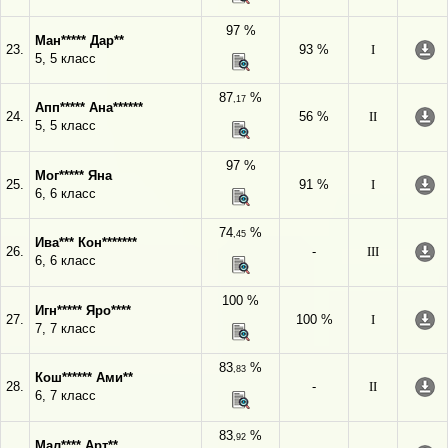
97 %
Ман***** Дар**
23.
93 %
I
5, 5 класс
87
%
,17
Апп***** Ана******
24.
56 %
II
5, 5 класс
97 %
Мог***** Яна
25.
91 %
I
6, 6 класс
74
%
,45
Ива*** Кон*******
26.
-
III
6, 6 класс
100 %
Игн***** Яро****
27.
100 %
I
7, 7 класс
83
%
,83
Кош****** Ами**
28.
-
II
6, 7 класс
83
%
,92
Мал**** Арт**