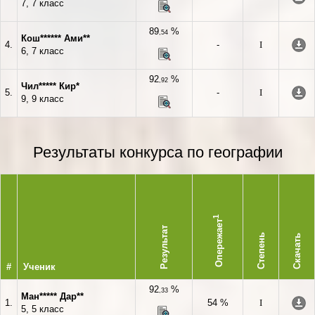
7, 7 класс
89
%
,54
Кош****** Ами**
4.
-
I
6, 7 класс
92
%
,92
Чил***** Кир*
5.
-
I
9, 9 класс
Результаты конкурса по географии
1
Опережает
Результат
Степень
Скачать
#
Ученик
92
%
,33
Ман***** Дар**
1.
54 %
I
5, 5 класс