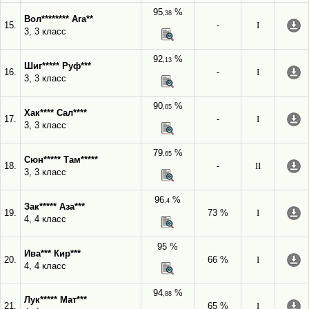
95
%
,38
Вол******** Ага**
15.
-
I
3, 3 класс
92
%
,13
Шиг***** Руф***
16.
-
I
3, 3 класс
90
%
,65
Хак**** Сал****
17.
-
I
3, 3 класс
79
%
,65
Сюн***** Там*****
18.
-
II
3, 3 класс
96
%
,4
Зак***** Аза***
19.
73 %
I
4, 4 класс
95 %
Ива*** Кир***
20.
66 %
I
4, 4 класс
94
%
,88
Лук***** Мат***
21.
65 %
I