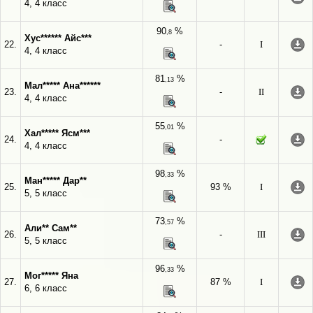
4, 4 класс
90
%
,8
Хус****** Айс***
22.
-
I
4, 4 класс
81
%
,13
Мал***** Ана******
23.
-
II
4, 4 класс
55
%
,01
Хал***** Ясм***
24.
-
4, 4 класс
98
%
,33
Ман***** Дар**
25.
93 %
I
5, 5 класс
73
%
,57
Али** Сам**
26.
-
III
5, 5 класс
96
%
,33
Мог***** Яна
27.
87 %
I
6, 6 класс