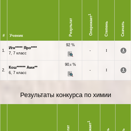
1
Опережает
Результат
Степень
Скачать
#
Ученик
92 %
Игн***** Яро****
1.
-
I
7, 7 класс
90
%
,4
Кош****** Ами**
2.
-
I
6, 7 класс
Результаты конкурса по химии
1