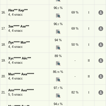
96
%
,5
Ива*** Кир***
16.
69 %
I
4, 4 класс
96
%
,5
Зак***** Аза***
17.
69 %
I
4, 4 класс
94 %
Лук***** Мат***
18.
50 %
I
4, 4 класс
89 %
Хус****** Айс***
19.
-
II
4, 4 класс
86
%
,76
Мал***** Ана******
20.
-
II
4, 4 класс
97
%
,7
Апп***** Ана******
21.
82 %
I
5, 5 класс
94
%
,6