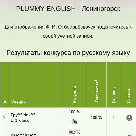
PLUMMY ENGLISH - Лениногорск
Для отображения Ф. И. О. без звёздочек подключитесь к
своей учётной записи.
Результаты конкурса по русскому языку
1
Опережает
Результат
Степень
Скачать
#
Ученик
100 %
Тру*** Ник***
1.
100 %
I
1, 1 класс
98
%
,5
Ива**** Ксе***