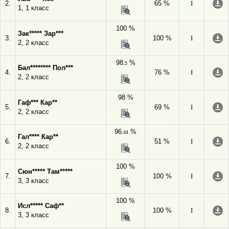
2.
65 %
I
1, 1 класс
100 %
Зак***** Зар***
3.
100 %
I
2, 2 класс
98
%
,5
Бал******** Пол***
4.
76 %
I
2, 2 класс
98 %
Гаф*** Кар**
5.
69 %
I
2, 2 класс
96
%
,44
Гал**** Кар**
6.
51 %
I
2, 2 класс
100 %
Сюн***** Там*****
7.
100 %
I
3, 3 класс
100 %
Исл***** Саф**
8.
100 %
I
3, 3 класс