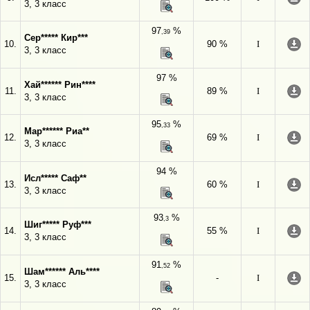
3, 3 класс
97
%
,39
Сер***** Кир***
10.
90 %
I
3, 3 класс
97 %
Хай****** Рин****
11.
89 %
I
3, 3 класс
95
%
,33
Мар****** Риа**
12.
69 %
I
3, 3 класс
94 %
Исл***** Саф**
13.
60 %
I
3, 3 класс
93
%
,3
Шиг***** Руф***
14.
55 %
I
3, 3 класс
91
%
,52
Шам****** Аль****
15.
-
I
3, 3 класс