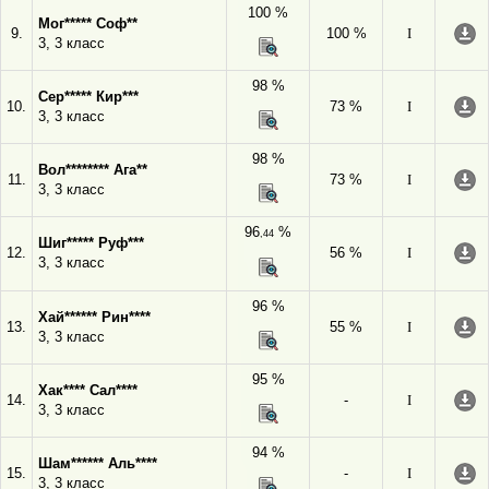
100 %
Мог***** Соф**
9.
100 %
I
3, 3 класс
98 %
Сер***** Кир***
10.
73 %
I
3, 3 класс
98 %
Вол******** Ага**
11.
73 %
I
3, 3 класс
96
%
,44
Шиг***** Руф***
12.
56 %
I
3, 3 класс
96 %
Хай****** Рин****
13.
55 %
I
3, 3 класс
95 %
Хак**** Сал****
14.
-
I
3, 3 класс
94 %
Шам****** Аль****
15.
-
I
3, 3 класс