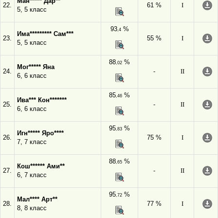
Ман***** Дар**
22.
61 %
I
5, 5 класс
93
%
,4
Има********* Сам***
23.
55 %
I
5, 5 класс
88
%
,02
Мог***** Яна
24.
-
II
6, 6 класс
85
%
,46
Ива*** Кон*******
25.
-
II
6, 6 класс
95
%
,83
Игн***** Яро****
26.
75 %
I
7, 7 класс
88
%
,65
Кош****** Ами**
27.
-
II
6, 7 класс
95
%
,72
Мал**** Арт**
28.
77 %
I
8, 8 класс