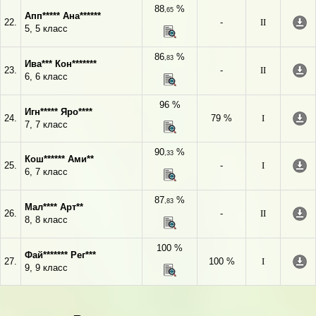
88
%
,65
Апп***** Ана******
22.
-
II
5, 5 класс
86
%
,83
Ива*** Кон*******
23.
-
II
6, 6 класс
96 %
Игн***** Яро****
24.
79 %
I
7, 7 класс
90
%
,33
Кош****** Ами**
25.
-
I
6, 7 класс
87
%
,83
Мал**** Арт**
26.
-
II
8, 8 класс
100 %
Фай******* Рег***
27.
100 %
I
9, 9 класс