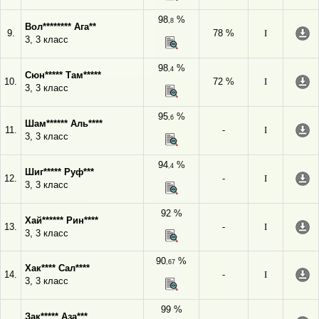
98
%
,8
Вол******** Ага**
9.
78 %
I
3, 3 класс
98
%
,4
Сюн***** Там*****
10.
72 %
I
3, 3 класс
95
%
,6
Шам****** Аль****
11.
-
I
3, 3 класс
94
%
,4
Шиг***** Руф***
12.
-
I
3, 3 класс
92 %
Хай****** Рин****
13.
-
I
3, 3 класс
90
%
,67
Хак**** Сал****
14.
-
I
3, 3 класс
99 %
Зак***** Аза***