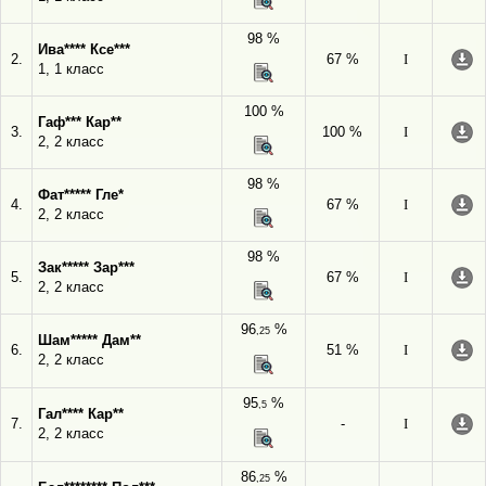
98 %
Ива**** Ксе***
2.
67 %
I
1, 1 класс
100 %
Гаф*** Кар**
3.
100 %
I
2, 2 класс
98 %
Фат***** Гле*
4.
67 %
I
2, 2 класс
98 %
Зак***** Зар***
5.
67 %
I
2, 2 класс
96
%
,25
Шам***** Дам**
6.
51 %
I
2, 2 класс
95
%
,5
Гал**** Кар**
7.
-
I
2, 2 класс
86
%
,25