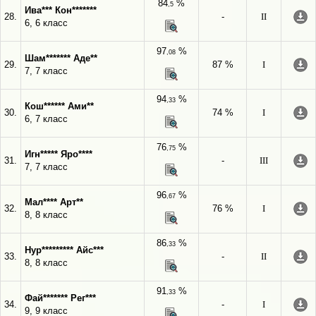
84
%
,5
Ива*** Кон*******
28.
-
II
6, 6 класс
97
%
,08
Шам******* Аде**
29.
87 %
I
7, 7 класс
94
%
,33
Кош****** Ами**
30.
74 %
I
6, 7 класс
76
%
,75
Игн***** Яро****
31.
-
III
7, 7 класс
96
%
,67
Мал**** Арт**
32.
76 %
I
8, 8 класс
86
%
,33
Нур********* Айс***
33.
-
II
8, 8 класс
91
%
,33
Фай******* Рег***
34.
-
I
9, 9 класс