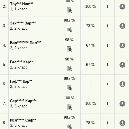
100 %
Тру*** Ник***
2.
100 %
I
1, 1 класс
98
%
,8
Зак***** Зар***
3.
73 %
I
2, 2 класс
98 %
Бал******** Пол***
4.
67 %
I
2, 2 класс
98 %
Гал**** Кар**
5.
67 %
I
2, 2 класс
89
%
,5
Гаф*** Кар**
6.
-
I
2, 2 класс
100 %
Сер***** Кир***
7.
100 %
I
3, 3 класс
98
%
,8
Исл***** Саф**
8.
78 %
I
3, 3 класс