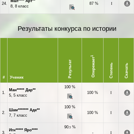
Мал**** Арт**
24.
87 %
I
8, 8 класс
Результаты конкурса по истории
1
Опережает
Результат
Степень
Скачать
#
Ученик
100 %
Ман***** Дар**
1.
100 %
I
5, 5 класс
100 %
Шам******* Аде**
2.
100 %
I
7, 7 класс
90
%
,5
Игн***** Яро****
3.
-
I