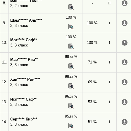
Бал******** Пол***
8.
-
II
2, 2 класс
100 %
Шам****** Аль****
9.
100 %
I
3, 3 класс
100 %
Мог***** Соф**
10.
100 %
I
3, 3 класс
98
%
,63
Мар****** Риа**
11.
71 %
I
3, 3 класс
98
%
,13
Хай****** Рин****
12.
69 %
I
3, 3 класс
96
%
,08
Исл***** Саф**
13.
53 %
I
3, 3 класс
95
%
,88
Сер***** Кир***
14.
51 %
I
3, 3 класс