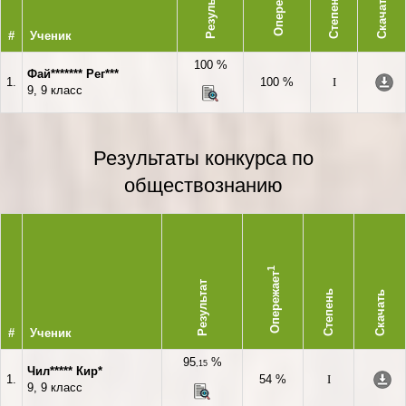
Опережает
Результат
Степень
Скачать
#
Ученик
100 %
Фай******* Рег***
1.
100 %
I
9, 9 класс
Результаты конкурса по
обществознанию
1
Опережает
Результат
Степень
Скачать
#
Ученик
95
%
,15
Чил***** Кир*
1.
54 %
I
9, 9 класс