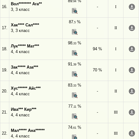
89
%
,94
Вол******** Ага**
16.
-
I
3, 3 класс
87
%
,5
Хак**** Сал****
17.
-
II
3, 3 класс
98
%
,33
Лук***** Мат***
18.
94 %
I
4, 4 класс
91
%
,39
Зак***** Аза***
19.
70 %
I
4, 4 класс
83
%
,33
Хус****** Айс***
20.
-
II
4, 4 класс
77
%
,11
Ива*** Кир***
21.
-
III
4, 4 класс
74
%
,61
Мал***** Ана******
22.
-
III
4, 4 класс