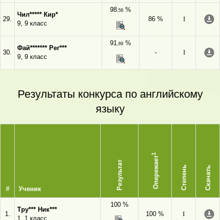
98
%
,58
Чил***** Кир*
29.
86 %
I
9, 9 класс
91
%
,89
Фай******* Рег***
30.
-
I
9, 9 класс
Результаты конкурса по английскому
языку
1
Опережает
Результат
Степень
Скачать
#
Ученик
100 %
Тру*** Ник***
1.
100 %
I
1, 1 класс