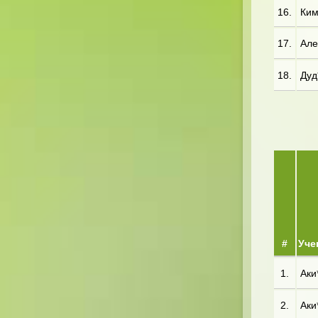
16.
Ким*
17.
Але*
18.
Дуд*
#
Уче
1.
Аки
2.
Аки*