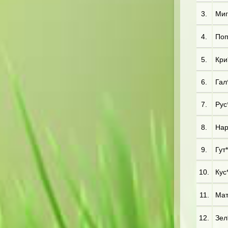
3.
Миг*
4.
Поп
5.
Кри
6.
Гал*
7.
Рус*
8.
Нар*
9.
Гут*
10.
Кус*
11.
Мат
12.
Зел*