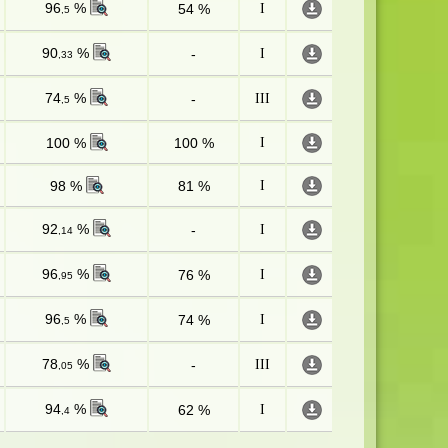
96
%
54 %
I
,5
90
%
-
I
,33
74
%
-
III
,5
100 %
100 %
I
98 %
81 %
I
92
%
-
I
,14
96
%
76 %
I
,95
96
%
74 %
I
,5
78
%
-
III
,05
94
%
62 %
I
,4