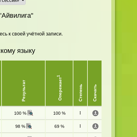
"Айвилига"
есь к своей учётной записи.
скому языку
1
Опережает
Результат
Степень
Скачать
100 %
100 %
I
98 %
69 %
I