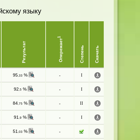
йскому языку
1
Опережает
Результат
Степень
Скачать
95
%
-
I
,33
92
%
-
I
,5
84
%
-
II
,75
91
%
-
I
,9
51
%
-
,03