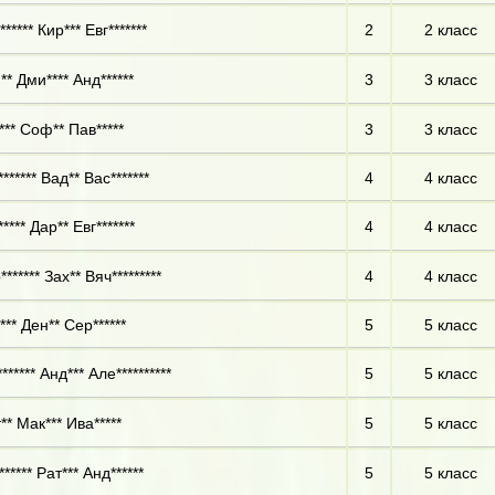
***** Кир*** Евг*******
2
2 класс
** Дми**** Анд******
3
3 класс
*** Соф** Пав*****
3
3 класс
****** Вад** Вас*******
4
4 класс
**** Дар** Евг*******
4
4 класс
****** Зах** Вяч*********
4
4 класс
*** Ден** Сер******
5
5 класс
****** Анд*** Але**********
5
5 класс
** Мак*** Ива*****
5
5 класс
***** Рат*** Анд******
5
5 класс