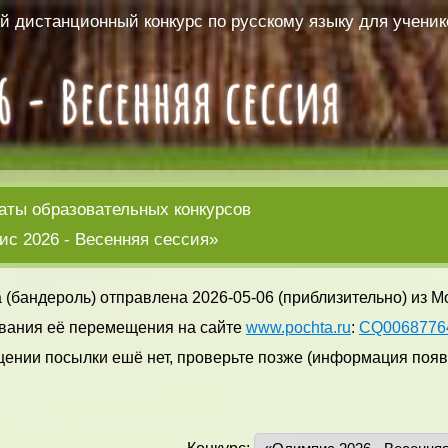
 дистанционный конкурс по русскому языку для ученико
аты образовательных конкурсов
с 2026 - Весенняя сессия»
 (бандероль) отправлена 2026-05-06 (приблизительно) из М
вания её перемещения на сайте
www.pochta.ru
:
CQ006877
ении посылки ешё нет, проверьте позже (информация появл