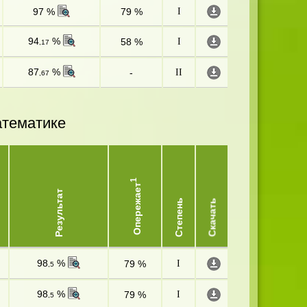
97 %
79 %
I
94
%
58 %
I
,17
87
%
-
II
,67
атематике
1
Опережает
Результат
Степень
Скачать
98
%
79 %
I
,5
98
%
79 %
I
,5