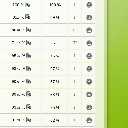
100 %
100 %
I
95
%
69 %
I
,5
86
%
-
II
,63
71
%
-
III
,13
95
%
76 %
I
,42
93
%
67 %
I
,17
90
%
57 %
I
,58
89
%
53 %
I
,67
93
%
75 %
I
,33
91
%
62 %
I
,33