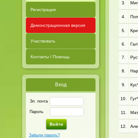
3.
Миг*
Регистрация
4.
Поп
Демонстрационная версия
5.
Кри
Участвовать
6.
Гал*
Контакты / Помощь
7.
Рус*
8.
Нар*
Вход
9.
Кус*
10.
Гут*
Эл. почта
Пароль
11.
Мат
12.
Але*
Забыли пароль?