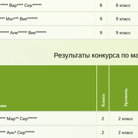
**** Вар**** Сер******
8
8 класс
** Мат*** Вик*******
9
9 класс
***** Але****** Вик*******
9
9 класс
Результаты конкурса по м
Уровень
Класс
ник
**** Мар** Сер******
2
2 класс
*** Анн* Сер******
2
2 класс