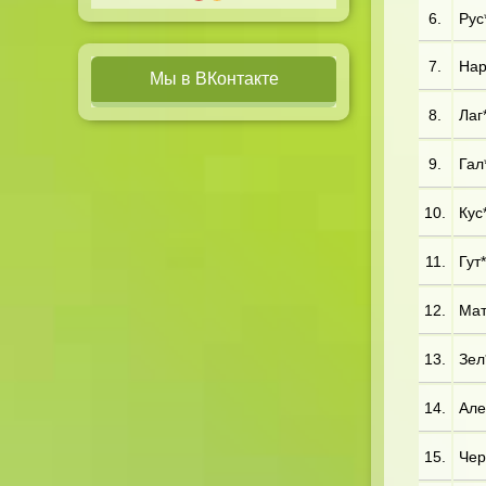
6.
Рус*
7.
Нар*
Мы в ВКонтакте
8.
Лаг*
9.
Гал*
10.
Кус*
11.
Гут*
12.
Мат
13.
Зел*
14.
Але*
15.
Чер