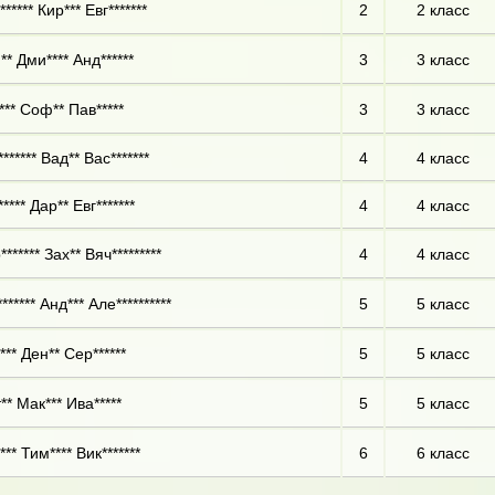
***** Кир*** Евг*******
2
2 класс
** Дми**** Анд******
3
3 класс
*** Соф** Пав*****
3
3 класс
****** Вад** Вас*******
4
4 класс
**** Дар** Евг*******
4
4 класс
****** Зах** Вяч*********
4
4 класс
****** Анд*** Але**********
5
5 класс
*** Ден** Сер******
5
5 класс
** Мак*** Ива*****
5
5 класс
** Тим**** Вик*******
6
6 класс