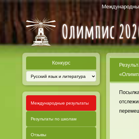
Международный
Конкурс
Результ
«Олимпи
Посылка
отслежи
Международные результаты
перемещ
Результаты по школам
Отзывы