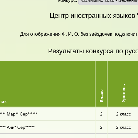
Конкурс:
Центр иностранных языков 
Для отображения Ф. И. О. без звёздочек подключит
Результаты конкурса по рус
Уровень
Класс
ник
**** Мар** Сер******
2
2 класс
*** Анн* Сер******
2
2 класс