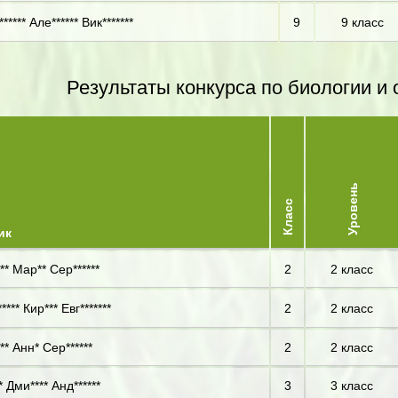
***** Але****** Вик*******
9
9 класс
Результаты конкурса по биологии 
Уровень
Класс
ик
** Мар** Сер******
2
2 класс
**** Кир*** Евг*******
2
2 класс
** Анн* Сер******
2
2 класс
 Дми**** Анд******
3
3 класс