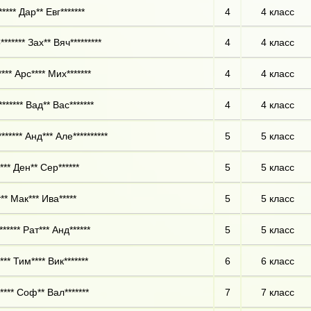
**** Дар** Евг*******
4
4 класс
****** Зах** Вяч*********
4
4 класс
*** Арс**** Мих*******
4
4 класс
****** Вад** Вас*******
4
4 класс
****** Анд*** Але**********
5
5 класс
*** Ден** Сер******
5
5 класс
** Мак*** Ива*****
5
5 класс
***** Рат*** Анд******
5
5 класс
** Тим**** Вик*******
6
6 класс
**** Соф** Вал*******
7
7 класс