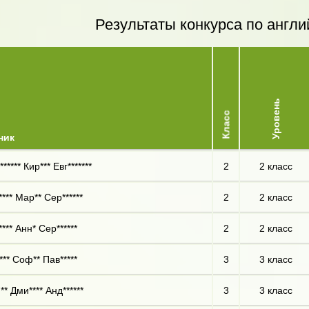
Результаты конкурса по англи
Уровень
Класс
ник
***** Кир*** Евг*******
2
2 класс
**** Мар** Сер******
2
2 класс
*** Анн* Сер******
2
2 класс
*** Соф** Пав*****
3
3 класс
** Дми**** Анд******
3
3 класс