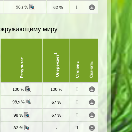
96
%
62 %
I
,2
и окружающему миру
1
Опережает
Результат
Степень
Скачать
100 %
100 %
I
98
%
67 %
I
,5
98 %
67 %
I
82 %
-
II