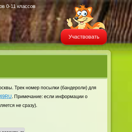
в 0-11 классов
Участвовать
осквы. Трек номер посылки (бандероли) для
649RU
. Примечание: если информации о
яется не сразу).