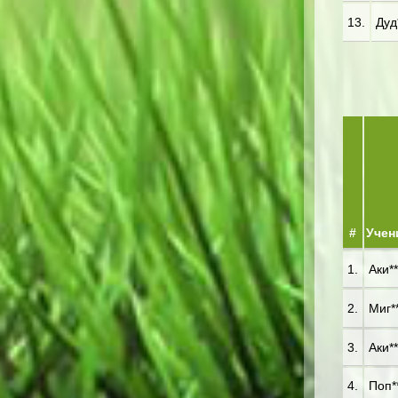
13.
Дуд*
#
Учен
1.
Аки**
2.
Миг**
3.
Аки**
4.
Поп**