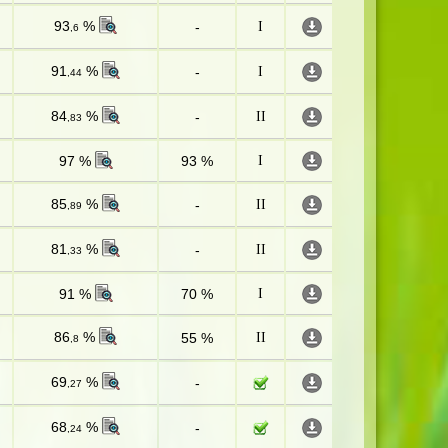
93
%
-
I
,6
91
%
-
I
,44
84
%
-
II
,83
97 %
93 %
I
85
%
-
II
,89
81
%
-
II
,33
91 %
70 %
I
86
%
55 %
II
,8
69
%
-
,27
68
%
-
,24