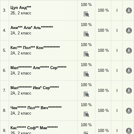
100 %
Цуп Анд***
3.
100 %
I
2Б, 2 класс
100 %
Ани*** Ала* Аль********
4.
100 %
I
2А, 2 класс
100 %
Кис*** Пол*** Кон***********
5.
100 %
I
2А, 2 класс
100 %
Мал********* Але****** Сер******
6.
100 %
I
2А, 2 класс
100 %
Мал********* Ива* Сер******
7.
100 %
I
2А, 2 класс
100 %
Чек****** Пол*** Вяч*********
8.
100 %
I
2А, 2 класс
100 %
Кас****** Соф** Мак*******
9.
100 %
I
2Б, 2 класс