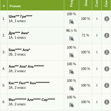
Степень
Скачать
#
Ученик
100 %
Шев*** Гри*****
1.
100 %
I
1А, 1 класс
98
%
,75
Дум**** Ами*
2.
71 %
I
1А, 1 класс
100 %
Баш***** Али*
3.
100 %
I
2Б, 2 класс
100 %
Ани*** Ала* Аль********
4.
100 %
I
2А, 2 класс
100 %
Кис*** Пол*** Кон***********
5.
100 %
I
2А, 2 класс
100 %
Мал********* Але****** Сер******
6.
100 %
I
2А, 2 класс