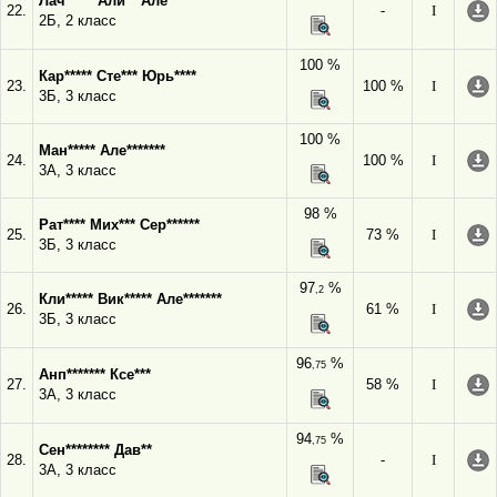
Лач***** Али** Але**********
22.
-
I
2Б, 2 класс
100 %
Кар***** Сте*** Юрь****
23.
100 %
I
3Б, 3 класс
100 %
Ман***** Але*******
24.
100 %
I
3А, 3 класс
98 %
Рат**** Мих*** Сер******
25.
73 %
I
3Б, 3 класс
97
%
,2
Кли***** Вик***** Але*******
26.
61 %
I
3Б, 3 класс
96
%
,75
Анп******* Ксе***
27.
58 %
I
3А, 3 класс
94
%
,75
Сен******** Дав**
28.
-
I
3А, 3 класс