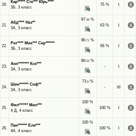
Кар***** Сте*** Юрь****
20.
75 %
I
3Б, 3 класс
97
%
,38
Абд**** Наз**
21.
63 %
I
3А, 3 класс
96
%
,71
Рат**** Мих*** Сер******
22.
56 %
I
3Б, 3 класс
90
%
,53
Анп******* Ксе***
23.
-
I
3А, 3 класс
73
%
,9
Шин****** Соф**
24.
-
III
3А, 3 класс
100 %
Фил****** Мил***
25.
100 %
I
4 Д, 4 класс
100 %
Пан****** Ели***
26.
100 %
I
4А, 4 класс