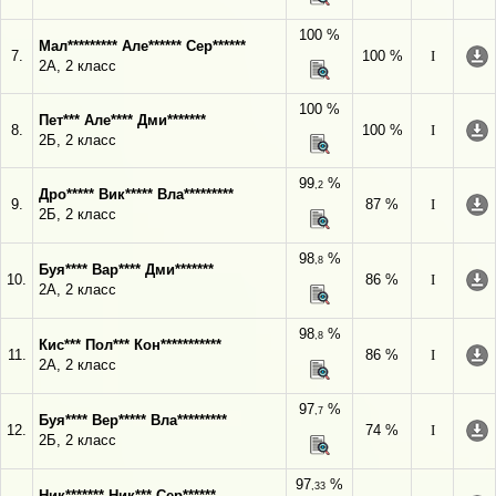
100 %
Мал********* Але****** Сер******
7.
100 %
I
2А, 2 класс
100 %
Пет*** Але**** Дми*******
8.
100 %
I
2Б, 2 класс
99
%
,2
Дро***** Вик***** Вла*********
9.
87 %
I
2Б, 2 класс
98
%
,8
Буя**** Вар**** Дми*******
10.
86 %
I
2А, 2 класс
98
%
,8
Кис*** Пол*** Кон***********
11.
86 %
I
2А, 2 класс
97
%
,7
Буя**** Вер***** Вла*********
12.
74 %
I
2Б, 2 класс
97
%
,33
Ник******* Ник*** Сер******