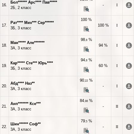
Бол****** Арс**** Пав*****
16.
-
I
2Б, 2 класс
100 %
Рат**** Мих*** Сер******
17.
100 %
I
3Б, 3 класс
98
%
,8
Ман***** Але*******
18.
94 %
I
3А, 3 класс
94
%
,8
Кар***** Сте*** Юрь****
19.
60 %
I
3Б, 3 класс
90
%
,22
Абд**** Наз**
20.
-
I
3А, 3 класс
84
%
,98
Анп******* Ксе***
21.
-
II
3А, 3 класс
79
%
,5
Шин****** Соф**
22.
-
II
3А, 3 класс