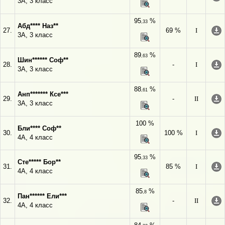
3А, 3 класс
95
%
,33
Абд**** Наз**
27.
69 %
I
3А, 3 класс
89
%
,63
Шин****** Соф**
28.
-
I
3А, 3 класс
88
%
,61
Анп******* Ксе***
29.
-
II
3А, 3 класс
100 %
Бли**** Соф**
30.
100 %
I
4А, 4 класс
95
%
,33
Сте***** Бор**
31.
85 %
I
4А, 4 класс
85
%
,8
Пан****** Ели***
32.
-
II
4А, 4 класс