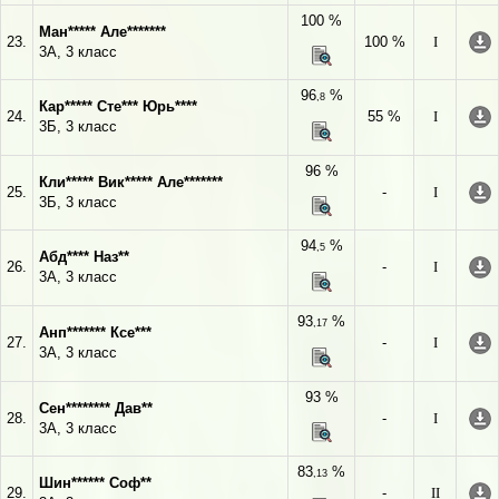
100 %
Ман***** Але*******
23.
100 %
I
3А, 3 класс
96
%
,8
Кар***** Сте*** Юрь****
24.
55 %
I
3Б, 3 класс
96 %
Кли***** Вик***** Але*******
25.
-
I
3Б, 3 класс
94
%
,5
Абд**** Наз**
26.
-
I
3А, 3 класс
93
%
,17
Анп******* Ксе***
27.
-
I
3А, 3 класс
93 %
Сен******** Дав**
28.
-
I
3А, 3 класс
83
%
,13
Шин****** Соф**
29.
-
II