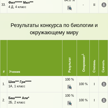
84
%
,33
Фил****** Мил***
33.
-
II
4 Д, 4 класс
Результаты конкурса по биологии и
окружающему миру
1
Опережает
Результат
Степень
Скачать
#
Ученик
100 %
Шев*** Гри*****
1.
100 %
I
1А, 1 класс
100 %
Баш***** Али*
2.
100 %
I
2Б, 2 класс