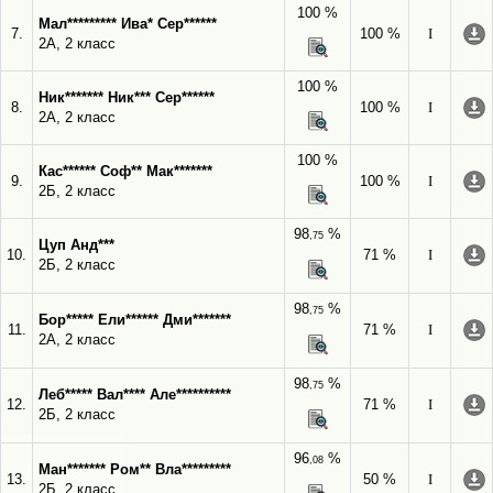
100 %
Мал********* Ива* Сер******
7.
100 %
I
2А, 2 класс
100 %
Ник******* Ник*** Сер******
8.
100 %
I
2А, 2 класс
100 %
Кас****** Соф** Мак*******
9.
100 %
I
2Б, 2 класс
98
%
,75
Цуп Анд***
10.
71 %
I
2Б, 2 класс
98
%
,75
Бор***** Ели****** Дми*******
11.
71 %
I
2А, 2 класс
98
%
,75
Леб***** Вал**** Але**********
12.
71 %
I
2Б, 2 класс
96
%
,08
Ман******* Ром** Вла*********
13.
50 %
I
2Б, 2 класс