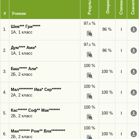
Опережает
Результат
Степень
Скачать
#
Ученик
97
%
,6
Шев*** Гри*****
1.
86 %
I
1А, 1 класс
97
%
,6
Дум**** Ами*
2.
86 %
I
1А, 1 класс
100 %
Баш***** Али*
3.
100 %
I
2Б, 2 класс
100 %
Мал********* Ива* Сер******
4.
100 %
I
2А, 2 класс
100 %
Кас****** Соф** Мак*******
5.
100 %
I
2Б, 2 класс
100 %
Ман******* Ром** Вла*********
6.
100 %
I
2Б, 2 класс