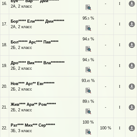
Буя**** Вар**** Дми*******
16.
-
I
2А, 2 класс
95
%
,5
Бор***** Ели****** Дми*******
17.
-
I
2А, 2 класс
94
%
,8
Бол****** Арс**** Пав*****
18.
-
I
2Б, 2 класс
94
%
,3
Дро***** Вик***** Вла*********
19.
-
I
2Б, 2 класс
93
%
,45
Нов**** Арт** Евг*******
20.
-
I
2Б, 2 класс
89
%
,5
Жив**** Ари** Ром******
21.
-
I
2Б, 2 класс
100 %
Рат**** Мих*** Сер******
22.
100 %
I
3Б, 3 класс