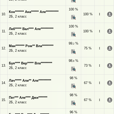
100 %
Кон******* Ана****** Але**********
10.
100 %
I
2Б, 2 класс
100 %
Леб***** Вал**** Але**********
11.
100 %
I
2Б, 2 класс
99
%
,2
Ман******* Ром** Вла*********
12.
75 %
I
2Б, 2 класс
98
%
,8
Буя**** Вер***** Вла*********
13.
73 %
I
2Б, 2 класс
98 %
Лач***** Али** Але**********
14.
67 %
I
2Б, 2 класс
98 %
Пет*** Але**** Дми*******
15.
67 %
I
2Б, 2 класс
96 %