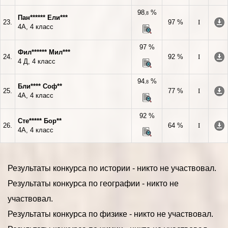
98
%
,8
Пан****** Ели***
23.
97 %
I
4А, 4 класс
97 %
Фил****** Мил***
24.
92 %
I
4 Д, 4 класс
94
%
,8
Бли**** Соф**
25.
77 %
I
4А, 4 класс
92 %
Сте***** Бор**
26.
64 %
I
4А, 4 класс
Результаты конкурса по истории - никто не участвовал.
Результаты конкурса по географии - никто не
участвовал.
Результаты конкурса по физике - никто не участвовал.