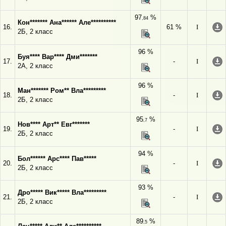
97
%
,84
Кон******* Ана****** Але**********
16.
61 %
I
2Б, 2 класс
96 %
Буя**** Вар**** Дми*******
17.
-
I
2А, 2 класс
96 %
Ман******* Ром** Вла*********
18.
-
I
2Б, 2 класс
95
%
,7
Нов**** Арт** Евг*******
19.
-
I
2Б, 2 класс
94 %
Бол****** Арс**** Пав*****
20.
-
I
2Б, 2 класс
93 %
Дро***** Вик***** Вла*********
21.
-
I
2Б, 2 класс
89
%
,5