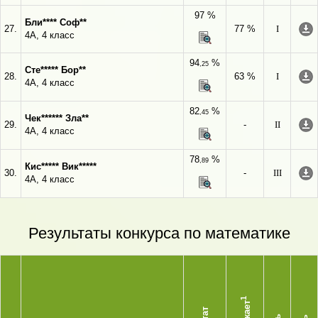
97 %
Бли**** Соф**
27.
77 %
I
4А, 4 класс
94
%
,25
Сте***** Бор**
28.
63 %
I
4А, 4 класс
82
%
,45
Чек****** Зла**
29.
-
II
4А, 4 класс
78
%
,89
Кис***** Вик*****
30.
-
III
4А, 4 класс
Результаты конкурса по математике
1