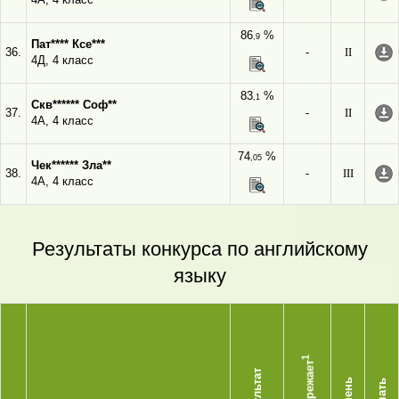
86
%
,9
Пат**** Ксе***
36.
-
II
4Д, 4 класс
83
%
,1
Скв****** Соф**
37.
-
II
4А, 4 класс
74
%
,05
Чек****** Зла**
38.
-
III
4А, 4 класс
Результаты конкурса по английскому
языку
1
Опережает
Результат