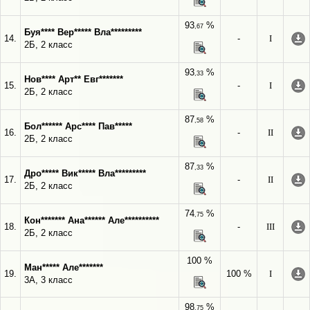
93
%
,67
Буя**** Вер***** Вла*********
14.
-
I
2Б, 2 класс
93
%
,33
Нов**** Арт** Евг*******
15.
-
I
2Б, 2 класс
87
%
,58
Бол****** Арс**** Пав*****
16.
-
II
2Б, 2 класс
87
%
,33
Дро***** Вик***** Вла*********
17.
-
II
2Б, 2 класс
74
%
,75
Кон******* Ана****** Але**********
18.
-
III
2Б, 2 класс
100 %
Ман***** Але*******
19.
100 %
I
3А, 3 класс
98
%
,75