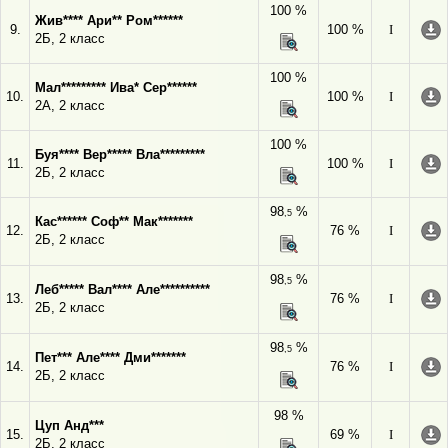
100 %
Жив**** Ари** Ром******
9.
100 %
I
2Б, 2 класс
100 %
Мал********* Ива* Сер******
10.
100 %
I
2А, 2 класс
100 %
Буя**** Вер***** Вла*********
11.
100 %
I
2Б, 2 класс
98
%
,5
Кас****** Соф** Мак*******
12.
76 %
I
2Б, 2 класс
98
%
,5
Леб***** Вал**** Але**********
13.
76 %
I
2Б, 2 класс
98
%
,5
Пет*** Але**** Дми*******
14.
76 %
I
2Б, 2 класс
98 %
Цуп Анд***
15.
69 %
I
2Б, 2 класс