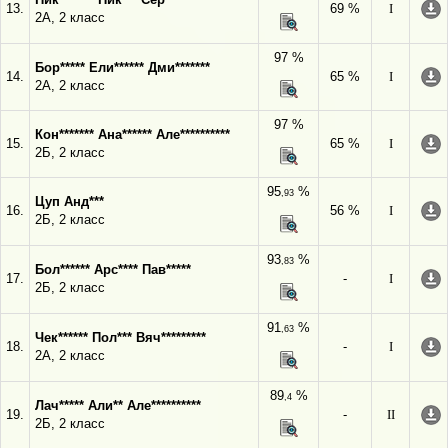
13.
69 %
I
2А, 2 класс
97 %
Бор***** Ели****** Дми*******
14.
65 %
I
2А, 2 класс
97 %
Кон******* Ана****** Але**********
15.
65 %
I
2Б, 2 класс
95
%
,93
Цуп Анд***
16.
56 %
I
2Б, 2 класс
93
%
,83
Бол****** Арс**** Пав*****
17.
-
I
2Б, 2 класс
91
%
,63
Чек****** Пол*** Вяч*********
18.
-
I
2А, 2 класс
89
%
,4
Лач***** Али** Але**********
19.
-
II
2Б, 2 класс