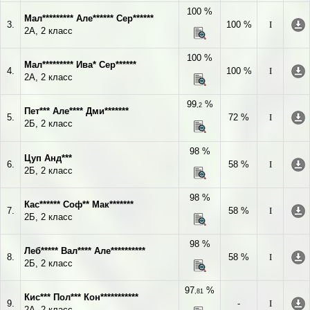
100 %
Мал********* Але****** Сер******
3.
100 %
I
2А, 2 класс
100 %
Мал********* Ива* Сер******
4.
100 %
I
2А, 2 класс
99
%
,2
Пет*** Але**** Дми*******
5.
72 %
I
2Б, 2 класс
98 %
Цуп Анд***
6.
58 %
I
2Б, 2 класс
98 %
Кас****** Соф** Мак*******
7.
58 %
I
2Б, 2 класс
98 %
Леб***** Вал**** Але**********
8.
58 %
I
2Б, 2 класс
97
%
,81
Кис*** Пол*** Кон***********
9.
-
I
2А, 2 класс