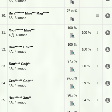
3А, 3 класс
76
%
,73
Има******* Мил*** Мад*****
30.
-
III
3Б, 3 класс
100 %
Фил****** Мил***
31.
100 %
I
4 Д, 4 класс
100 %
Пан****** Ели***
32.
100 %
I
4А, 4 класс
97
%
,5
Бли**** Соф**
33.
60 %
I
4А, 4 класс
97
%
,42
Скв****** Соф**
34.
59 %
I
4А, 4 класс
96
%
,9
Чек****** Зла**
35.
54 %
I
4А, 4 класс