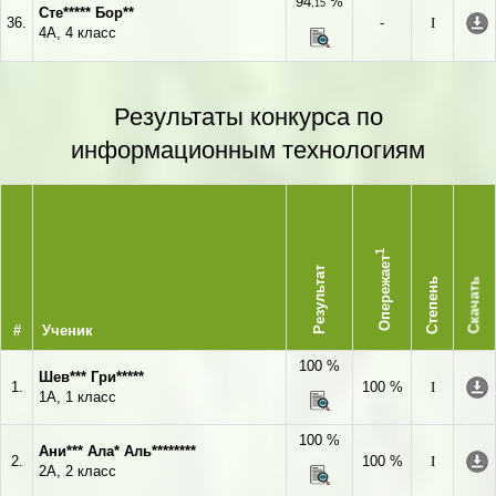
94
%
,15
Сте***** Бор**
36.
-
I
4А, 4 класс
Результаты конкурса по
информационным технологиям
1
Опережает
Результат
Степень
Скачать
#
Ученик
100 %
Шев*** Гри*****
1.
100 %
I
1А, 1 класс
100 %
Ани*** Ала* Аль********
2.
100 %
I
2А, 2 класс