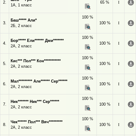
2.
65 %
I
1А, 1 класс
100 %
Баш***** Али*
3.
100 %
I
2Б, 2 класс
100 %
Бор***** Ели****** Дми*******
4.
100 %
I
2А, 2 класс
100 %
Кис*** Пол*** Кон***********
5.
100 %
I
2А, 2 класс
100 %
Мал********* Але****** Сер******
6.
100 %
I
2А, 2 класс
100 %
Ник******* Ник*** Сер******
7.
100 %
I
2А, 2 класс
100 %
Чек****** Пол*** Вяч*********
8.
100 %
I
2А, 2 класс