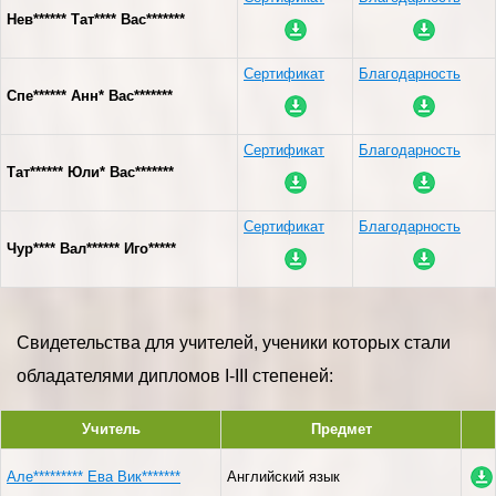
Нев****** Тат**** Вас*******
Сертификат
Благодарность
Спе****** Анн* Вас*******
Сертификат
Благодарность
Тат****** Юли* Вас*******
Сертификат
Благодарность
Чур**** Вал****** Иго*****
Свидетельства для учителей, ученики которых стали
обладателями дипломов I-III степеней:
Учитель
Предмет
Але********* Ева Вик*******
Английский язык