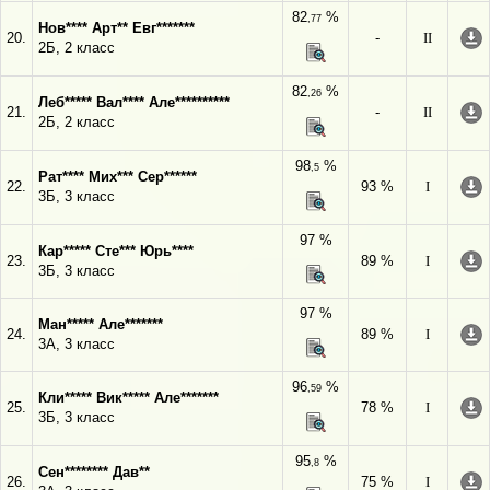
82
%
,77
Нов**** Арт** Евг*******
20.
-
II
2Б, 2 класс
82
%
,26
Леб***** Вал**** Але**********
21.
-
II
2Б, 2 класс
98
%
,5
Рат**** Мих*** Сер******
22.
93 %
I
3Б, 3 класс
97 %
Кар***** Сте*** Юрь****
23.
89 %
I
3Б, 3 класс
97 %
Ман***** Але*******
24.
89 %
I
3А, 3 класс
96
%
,59
Кли***** Вик***** Але*******
25.
78 %
I
3Б, 3 класс
95
%
,8
Сен******** Дав**
26.
75 %
I