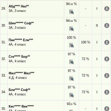
94
%
,44
Абд**** Наз**
29.
-
I
3А, 3 класс
84
%
,84
Шин****** Соф**
30.
-
II
3А, 3 класс
100 %
Пан****** Ели***
31.
100 %
I
4А, 4 класс
97 %
Сте***** Бор**
32.
72 %
I
4А, 4 класс
97 %
Фил****** Мил***
33.
72 %
I
4 Д, 4 класс
97 %
Бли**** Соф**
34.
72 %
I
4А, 4 класс
93
%
,8
Кис***** Вик*****
35.
-
I
4А, 4 класс