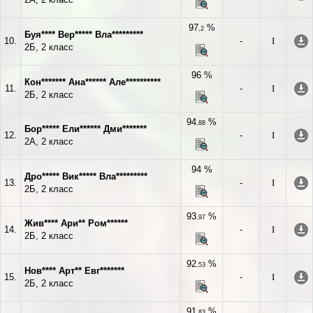
97
%
,2
Буя**** Вер***** Вла*********
10.
-
I
2Б, 2 класс
96 %
Кон******* Ана****** Але**********
11.
-
I
2Б, 2 класс
94
%
,88
Бор***** Ели****** Дми*******
12.
-
I
2А, 2 класс
94 %
Дро***** Вик***** Вла*********
13.
-
I
2Б, 2 класс
93
%
,97
Жив**** Ари** Ром******
14.
-
I
2Б, 2 класс
92
%
,53
Нов**** Арт** Евг*******
15.
-
I
2Б, 2 класс
91
%
,83