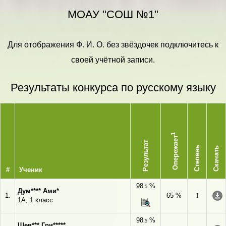
МОАУ "СОШ №1"
Для отображения Ф. И. О. без звёздочек подключитесь к
своей учётной записи.
Результаты конкурса по русскому языку
1
Опережает
Результат
Степень
Скачать
#
Ученик
98
%
,5
Дум**** Ами*
1.
65 %
I
1А, 1 класс
98
%
,5
Шев*** Гри*****