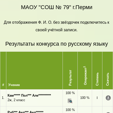
МАОУ "СОШ № 79" г.Перми
Для отображения Ф. И. О. без звёздочек подключитесь к
своей учётной записи.
Результаты конкурса по русскому языку
1
Опережает
Результат
Степень
Скачать
#
Ученик
100 %
Кам***** Пол*** Але**********
1.
100 %
I
2ж, 2 класс
100 %
Руб*** Анд*** Анд******