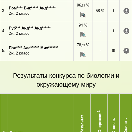
96
%
,13
Ром**** Вик***** Анд******
3.
58 %
I
2ж, 2 класс
94 %
Руб*** Анд*** Анд******
4.
-
I
2ж, 2 класс
78
%
,53
Пол**** Але****** Мих*******
5.
-
III
2ж, 2 класс
Результаты конкурса по биологии и
окружающему миру
1
Опережает
Результат
Степень
Скачать