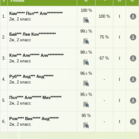
#
Ученик
100 %
Кам***** Пол*** Але**********
1.
100 %
I
2ж, 2 класс
99
%
,2
Бай*** Лев Кон***********
2.
75 %
I
2ж, 2 класс
98
%
,5
Кли*** Але****** Але**********
3.
67 %
I
2ж, 2 класс
96
%
,5
Руб*** Анд*** Анд******
4.
-
I
2ж, 2 класс
95
%
,5
Пол**** Але****** Мих*******
5.
-
I
2ж, 2 класс
95 %
Ром**** Вик***** Анд******
6.
-
I
2ж, 2 класс