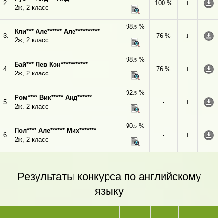
2.
100 %
I
2ж, 2 класс
98
%
,5
Кли*** Але****** Але**********
3.
76 %
I
2ж, 2 класс
98
%
,5
Бай*** Лев Кон***********
4.
76 %
I
2ж, 2 класс
92
%
,5
Ром**** Вик***** Анд******
5.
-
I
2ж, 2 класс
90
%
,5
Пол**** Але****** Мих*******
6.
-
I
2ж, 2 класс
Результаты конкурса по английскому
языку