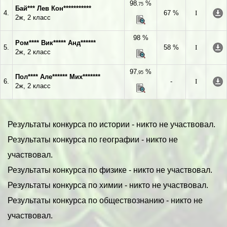
98
%
,75
Бай*** Лев Кон***********
4.
67 %
I
2ж, 2 класс
98 %
Ром**** Вик***** Анд******
5.
58 %
I
2ж, 2 класс
97
%
,95
Пол**** Але****** Мих*******
6.
-
I
2ж, 2 класс
Результаты конкурса по истории - никто не участвовал.
Результаты конкурса по географии - никто не
участвовал.
Результаты конкурса по физике - никто не участвовал.
Результаты конкурса по химии - никто не участвовал.
Результаты конкурса по обществознанию - никто не
участвовал.