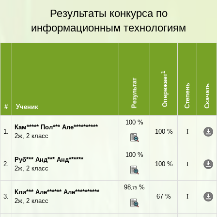
Результаты конкурса по
информационным технологиям
1
Опережает
Результат
Степень
Скачать
#
Ученик
100 %
Кам***** Пол*** Але**********
1.
100 %
I
2ж, 2 класс
100 %
Руб*** Анд*** Анд******
2.
100 %
I
2ж, 2 класс
98
%
,75
Кли*** Але****** Але**********
3.
67 %
I
2ж, 2 класс