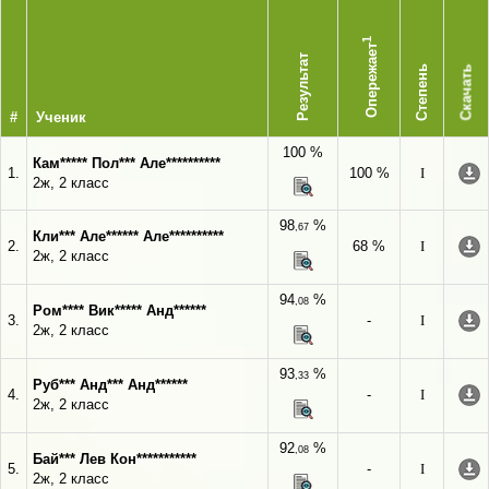
1
Опережает
Результат
Степень
Скачать
#
Ученик
100 %
Кам***** Пол*** Але**********
1.
100 %
I
2ж, 2 класс
98
%
,67
Кли*** Але****** Але**********
2.
68 %
I
2ж, 2 класс
94
%
,08
Ром**** Вик***** Анд******
3.
-
I
2ж, 2 класс
93
%
,33
Руб*** Анд*** Анд******
4.
-
I
2ж, 2 класс
92
%
,08
Бай*** Лев Кон***********
5.
-
I
2ж, 2 класс