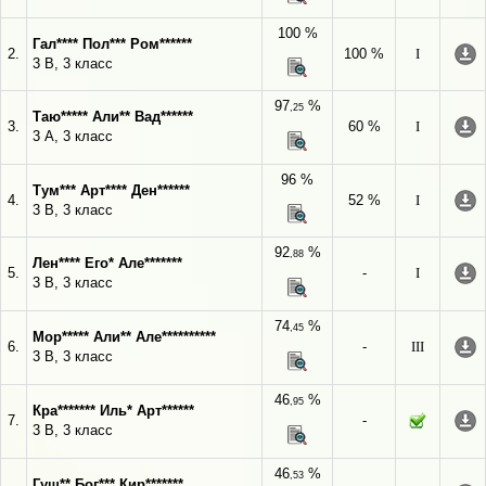
100 %
Гал**** Пол*** Ром******
2.
100 %
I
3 В, 3 класс
97
%
,25
Таю***** Али** Вад******
3.
60 %
I
3 А, 3 класс
96 %
Тум*** Арт**** Ден******
4.
52 %
I
3 В, 3 класс
92
%
,88
Лен**** Его* Але*******
5.
-
I
3 В, 3 класс
74
%
,45
Мор***** Али** Але**********
6.
-
III
3 В, 3 класс
46
%
,95
Кра******* Иль* Арт******
7.
-
3 В, 3 класс
46
%
,53
Гущ** Бог*** Кир*******