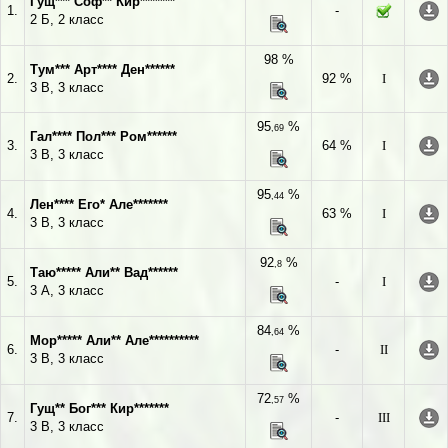
Гущ*** Соф** Кир*******
1.
-
2 Б, 2 класс
98 %
Тум*** Арт**** Ден******
2.
92 %
I
3 В, 3 класс
95
%
,69
Гал**** Пол*** Ром******
3.
64 %
I
3 В, 3 класс
95
%
,44
Лен**** Его* Але*******
4.
63 %
I
3 В, 3 класс
92
%
,8
Таю***** Али** Вад******
5.
-
I
3 А, 3 класс
84
%
,64
Мор***** Али** Але**********
6.
-
II
3 В, 3 класс
72
%
,57
Гущ** Бог*** Кир*******
7.
-
III
3 В, 3 класс