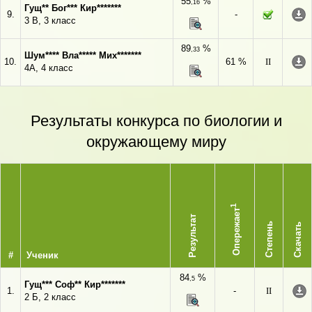
55
%
,16
Гущ** Бог*** Кир*******
9.
-
3 В, 3 класс
89
%
,33
Шум**** Вла***** Мих*******
10.
61 %
II
4А, 4 класс
Результаты конкурса по биологии и
окружающему миру
1
Опережает
Результат
Степень
Скачать
#
Ученик
84
%
,5
Гущ*** Соф** Кир*******
1.
-
II
2 Б, 2 класс