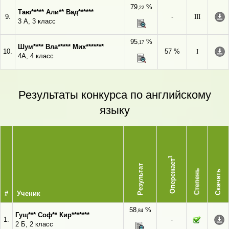
79
%
,22
Таю***** Али** Вад******
9.
-
III
3 А, 3 класс
95
%
,17
Шум**** Вла***** Мих*******
10.
57 %
I
4А, 4 класс
Результаты конкурса по английскому
языку
1
Опережает
Результат
Степень
Скачать
#
Ученик
58
%
,84
Гущ*** Соф** Кир*******
1.
-
2 Б, 2 класс