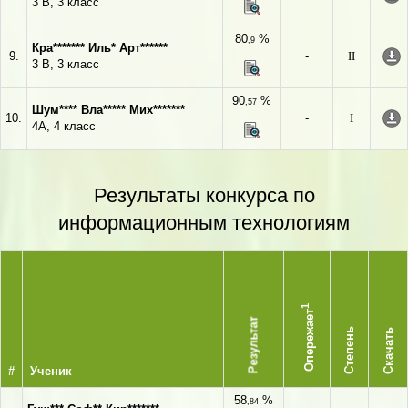
3 В, 3 класс
80
%
,9
Кра******* Иль* Арт******
9.
-
II
3 В, 3 класс
90
%
,57
Шум**** Вла***** Мих*******
10.
-
I
4А, 4 класс
Результаты конкурса по
информационным технологиям
1
Опережает
Результат
Степень
Скачать
#
Ученик
58
%
,84