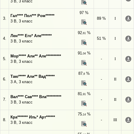
3 В, 3 класс
97 %
Гал**** Пол*** Ром******
3.
89 %
I
3 В, 3 класс
92
%
,61
Лен**** Его* Але*******
4.
51 %
I
3 В, 3 класс
91
%
,04
Мор***** Али** Але**********
5.
-
I
3 В, 3 класс
87
%
,8
Таю***** Али** Вад******
6.
-
II
3 А, 3 класс
81
%
,91
Вал**** Сав**** Вла**********
7.
-
II
3 В, 3 класс
75
%
,14
Кра******* Иль* Арт******
8.
-
III
3 В, 3 класс