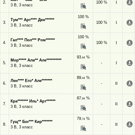
2.
100 %
I
3 В, 3 класс
100 %
Тум*** Арт**** Ден******
3.
100 %
I
3 В, 3 класс
100 %
Гал**** Пол*** Ром******
4.
100 %
I
3 В, 3 класс
93
%
,44
Мор***** Али** Але**********
5.
-
I
3 В, 3 класс
89
%
,44
Лен**** Его* Але*******
6.
-
II
3 В, 3 класс
87
%
,94
Кра******* Иль* Арт******
7.
-
II
3 В, 3 класс
79
%
,74
Гущ** Бог*** Кир*******
8.
-
II
3 В, 3 класс