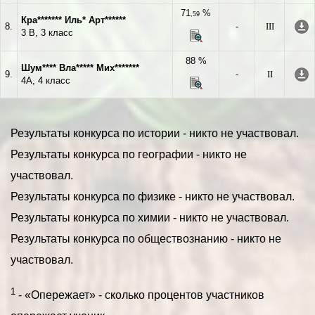
71
%
,59
Кра******* Иль* Арт******
8.
-
III
3 В, 3 класс
88 %
Шум**** Вла***** Мих*******
9.
-
II
4А, 4 класс
Результаты конкурса по истории - никто не участвовал.
Результаты конкурса по географии - никто не
участвовал.
Результаты конкурса по физике - никто не участвовал.
Результаты конкурса по химии - никто не участвовал.
Результаты конкурса по обществознанию - никто не
участвовал.
1
- «Опережает» - сколько процентов участников