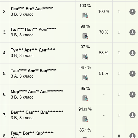
100 %
Лен**** Его* Але*******
2.
100 %
I
3 В, 3 класс
98 %
Гал**** Пол*** Ром******
3.
70 %
I
3 В, 3 класс
97 %
Тум*** Арт**** Ден******
4.
58 %
I
3 В, 3 класс
96
%
,5
Таю***** Али** Вад******
5.
51 %
I
3 А, 3 класс
95 %
Мор***** Али** Але**********
6.
-
I
3 В, 3 класс
94
%
,75
Вал**** Сав**** Вла**********
7.
-
I
3 В, 3 класс
85
%
,4
Гущ** Бог*** Кир*******
8.
-
II