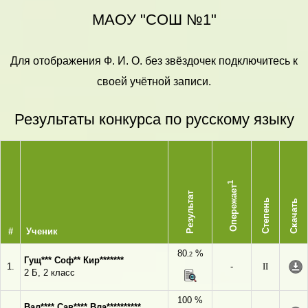
МАОУ "СОШ №1"
Для отображения Ф. И. О. без звёздочек подключитесь к
своей учётной записи.
Результаты конкурса по русскому языку
1
Опережает
Результат
Степень
Скачать
#
Ученик
80
%
,2
Гущ*** Соф** Кир*******
1.
-
II
2 Б, 2 класс
100 %
Вал**** Сав**** Вла**********