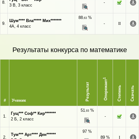
8.
-
3 В, 3 класс
88
%
,63
Шум**** Вла***** Мих*******
9.
-
II
4А, 4 класс
Результаты конкурса по математике
1
Опережает
Результат
Степень
Скачать
#
Ученик
51
%
,93
Гущ*** Соф** Кир*******
1.
-
2 Б, 2 класс
97 %
Тум*** Арт**** Ден******
2.
89 %
I