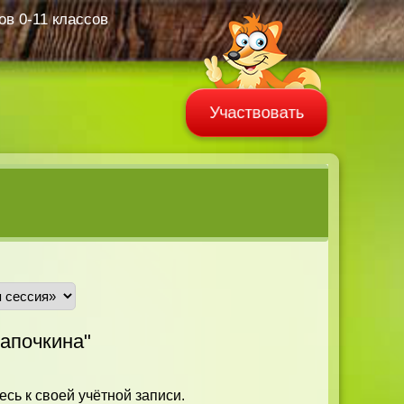
в 0-11 классов
Участвовать
апочкина"
есь к своей учётной записи.