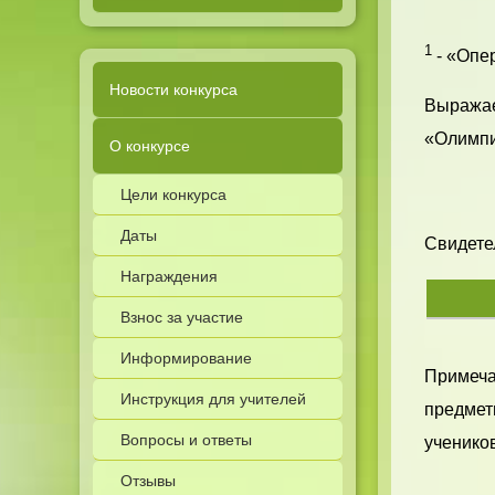
1
- «Опер
Новости конкурса
Выражае
«Олимпи
О конкурсе
Цели конкурса
Даты
Свидетел
Награждения
Взнос за участие
Информирование
Примечан
Инструкция для учителей
предметн
Вопросы и ответы
учеников
Отзывы