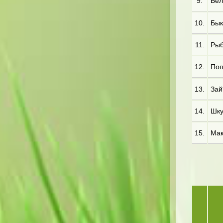
9.
Бел
10.
Бык*
11.
Рыб
12.
Поп*
13.
Зай
14.
Шку
15.
Мак*