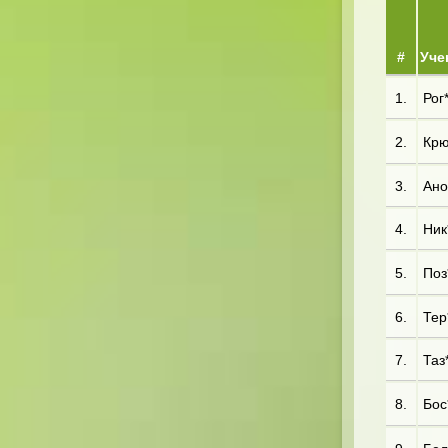
#
Уче
1.
Рог
2.
Крю
3.
Ано
4.
Ник
5.
Поз*
6.
Тер
7.
Таз
8.
Бос