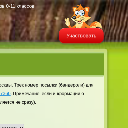
в 0-11 классов
Участвовать
осквы. Трек номер посылки (бандероли) для
07360
. Примечание: если информации о
яется не сразу).