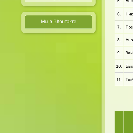
5.
Бос
6.
Ник
Мы в ВКонтакте
7.
Поз*
8.
Ано
9.
Зай
10.
Бык*
11.
Таз