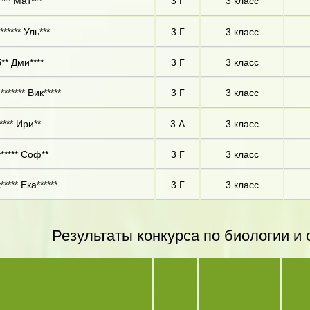
*** Мат***
3 Г
3 класс
***** Уль***
3 Г
3 класс
** Дми****
3 Г
3 класс
****** Вик*****
3 Г
3 класс
**** Ири**
3 А
3 класс
***** Соф**
3 Г
3 класс
**** Ека******
3 Г
3 класс
Результаты конкурса по биологии 