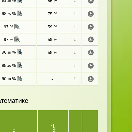
99
%
85 %
I
,38
98
%
75 %
I
,75
97 %
59 %
I
97 %
59 %
I
96
%
58 %
I
,88
95
%
-
I
,45
90
%
-
I
,18
атематике
1