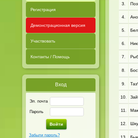
3.
Поз*
Регистрация
4.
Ано
Демонстрационная версия
5.
Бел
Участвовать
6.
Ник
Контакты / Помощь
7.
Рыб
8.
Бос
9.
Таз
Вход
10.
Зай
Эл. почта
11.
Мак*
Пароль
12.
Шку
Забыли пароль?
13.
Бык*