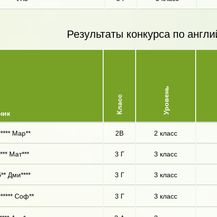
Результаты конкурса по англи
Уровень
Класс
ник
***** Мар**
2В
2 класс
*** Мат***
3 Г
3 класс
** Дми****
3 Г
3 класс
***** Соф**
3 Г
3 класс