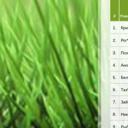
#
Уче
1.
Крю
2.
Рог
3.
Поз*
4.
Ано
5.
Бел
6.
Таз
7.
Зай
8.
Ник
9.
Рыб