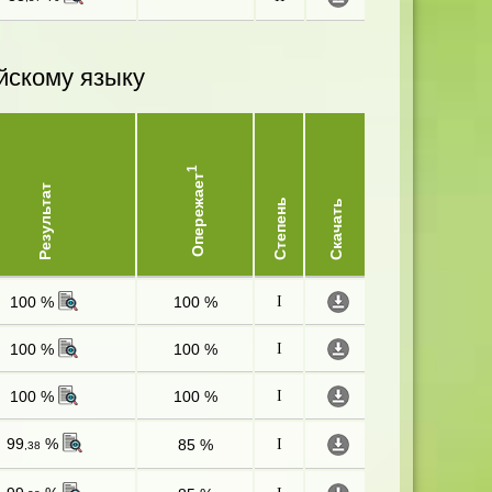
йскому языку
1
Опережает
Результат
Степень
Скачать
100 %
100 %
I
100 %
100 %
I
100 %
100 %
I
99
%
85 %
I
,38