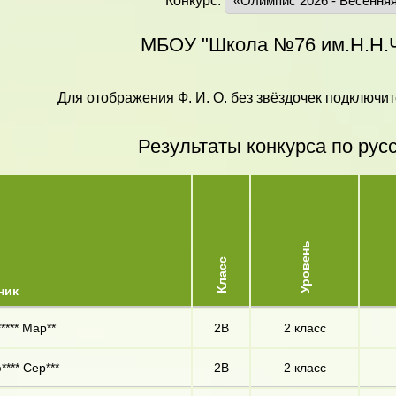
Конкурс:
МБОУ "Школа №76 им.Н.Н.
Для отображения Ф. И. О. без звёздочек подключит
Результаты конкурса по рус
Уровень
Класс
ник
***** Мар**
2В
2 класс
**** Сер***
2В
2 класс