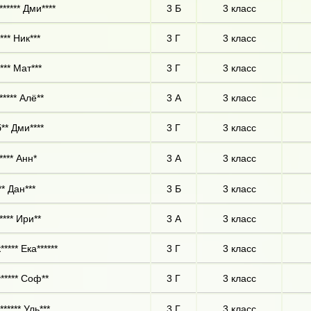
***** Дми****
3 Б
3 класс
*** Ник***
3 Г
3 класс
*** Мат***
3 Г
3 класс
***** Алё**
3 А
3 класс
** Дми****
3 Г
3 класс
**** Анн*
3 А
3 класс
** Дан***
3 Б
3 класс
**** Ири**
3 А
3 класс
**** Ека******
3 Г
3 класс
***** Соф**
3 Г
3 класс
***** Уль***
3 Г
3 класс