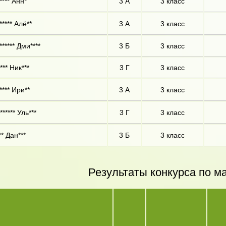
**** Анн*
3 А
3 класс
***** Алё**
3 А
3 класс
***** Дми****
3 Б
3 класс
*** Ник***
3 Г
3 класс
**** Ири**
3 А
3 класс
***** Уль***
3 Г
3 класс
** Дан***
3 Б
3 класс
Результаты конкурса по м