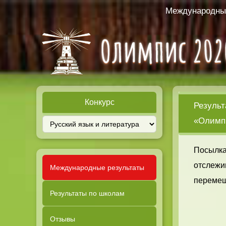
Международный
Конкурс
Результ
«Олимпи
Посылка
отслежи
Международные результаты
перемещ
Результаты по школам
Отзывы