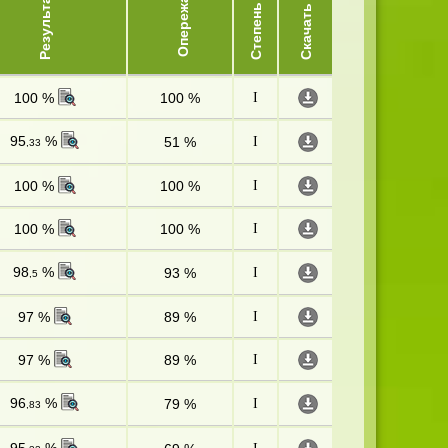
Опережает
Результат
Степень
Скачать
100 %
100 %
I
95
%
51 %
I
,33
100 %
100 %
I
100 %
100 %
I
98
%
93 %
I
,5
97 %
89 %
I
97 %
89 %
I
96
%
79 %
I
,83