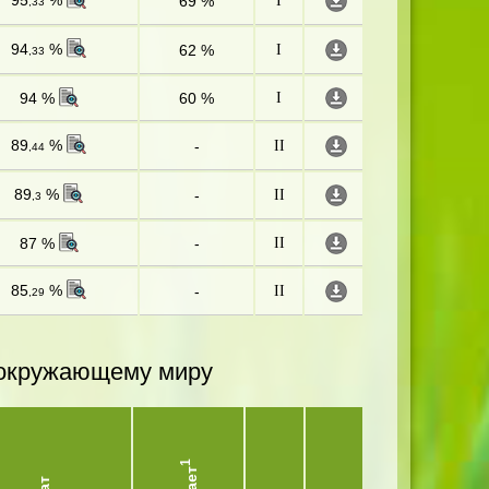
95
%
69 %
I
,33
94
%
62 %
I
,33
94 %
60 %
I
89
%
-
II
,44
89
%
-
II
,3
87 %
-
II
85
%
-
II
,29
и окружающему миру
1