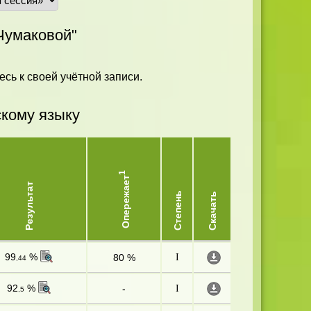
Чумаковой"
есь к своей учётной записи.
скому языку
1
Опережает
Результат
Степень
Скачать
99
%
80 %
I
,44
92
%
-
I
,5