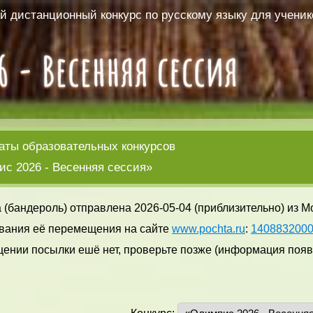
 дистанционный конкурс по русскому языку для ученико
аты образовательных конкурсов
с 2026 - Весенняя сессия»
 (бандероль) отправлена 2026-05-04 (приблизительно) из М
вания её перемещения на сайте
www.pochta.ru
:
140883200
ении посылки ешё нет, проверьте позже (информация появл