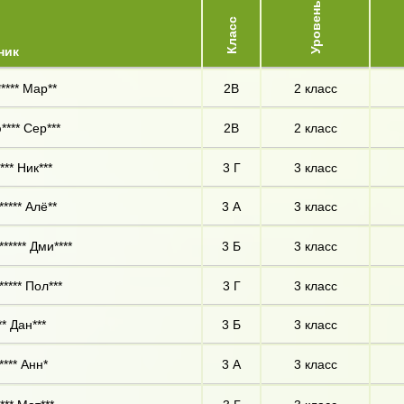
Уровень
Класс
ник
***** Мар**
2В
2 класс
**** Сер***
2В
2 класс
*** Ник***
3 Г
3 класс
***** Алё**
3 А
3 класс
***** Дми****
3 Б
3 класс
***** Пол***
3 Г
3 класс
** Дан***
3 Б
3 класс
**** Анн*
3 А
3 класс