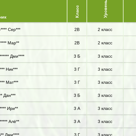
Уровень
Класс
ник
**** Сер***
2В
2 класс
***** Мар**
2В
2 класс
***** Дми****
3 Б
3 класс
*** Ник***
3 Г
3 класс
*** Мат***
3 Г
3 класс
** Дан***
3 Б
3 класс
**** Ири**
3 А
3 класс
***** Алё**
3 А
3 класс
** Дми****
3 Г
3 класс