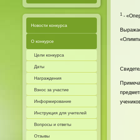
1
- «Опер
Новости конкурса
Выражае
«Олимпи
О конкурсе
Цели конкурса
Даты
Свидетел
Награждения
Примечан
Взнос за участие
предметн
Информирование
учеников
Инструкция для учителей
Вопросы и ответы
Отзывы